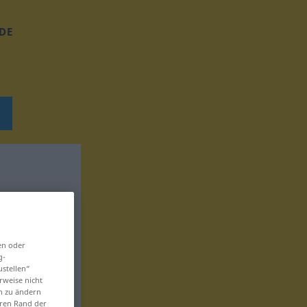
DE
en oder
g-
ustellen“
rweise nicht
en zu ändern
eren Rand der