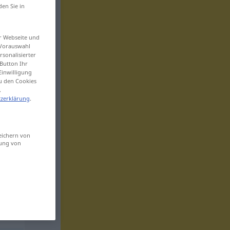
den Sie in
er Webseite und
 Vorauswahl
sonalisierter
Button Ihr
Einwilligung
zu den Cookies
.
zerklärung
.
eichern von
sung von