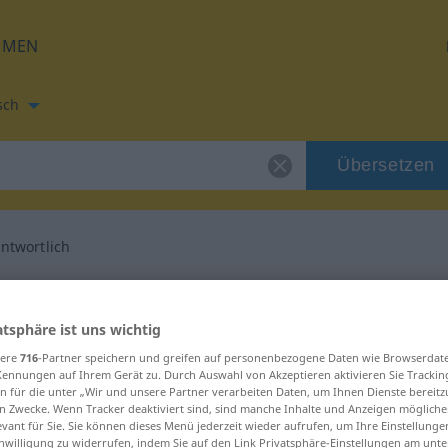
HMEN
sch
Übersetzen
ntwortlich
tzung für "unverantwortlich"
atsphäre ist uns wichtig
sch Übersetzung
sere
716
-Partner speichern und greifen auf personenbezogene Daten wie Browserdat
Kennungen auf Ihrem Gerät zu. Durch Auswahl von Akzeptieren aktivieren Sie Trackin
n für die unter „Wir und unsere Partner verarbeiten Daten, um Ihnen Dienste bereitz
n Zwecke. Wenn Tracker deaktiviert sind, sind manche Inhalte und Anzeigen mögliche
evant für Sie. Sie können dieses Menü jederzeit wieder aufrufen, um Ihre Einstellung
inwilligung zu widerrufen, indem Sie auf den Link Privatsphäre-Einstellungen am unt