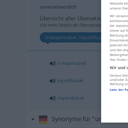
Webseite kli
unverantwortlich
unserer Dat
Wir verwend
Übersicht aller Übersetzungen
kommunizier
(Für mehr Details die Übersetzung anklicken/an
der statist
immer auf I
Werbung die
irresponsável, injustificável, imperd
Einverständ
jederzeit f
und den Anp
Weitergehen
Hier finden
irresponsável
Wir und 
Genaue Geol
injustificável
und/oder Zu
Werbung und
Liste der P
imperdoável
Synonyme für "unverantwor