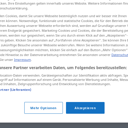
cken. Ihre Einstellungen gelten innerhalb unseres Website. Weitere Informationen fin
enschutzerklärung.
en Cookies, damit Sie unsere Webseite bestmöglich nutzen und wir besser mit Ihnen
en können. Notwendige, funktionale und statistische Cookies, die für den Betrieb d
tippen)
ischen Auswertung unserer Webseite erforderlich sind, werden auf Grundlage unserer
hrem Endgerät gespeichert. Marketing-Cookies und Cookies, die der Bereitstellung per
nen, werden nur gespeichert, wenn Sie uns durch einen Klick auf den „Akzeptieren“-
oável
nis geben. Klicken Sie ansonsten auf „Fortfahren ohne Akzeptieren“. Sie können Ihre 
ür zukünftige Besuche unserer Webseite widerrufen. Wenn Sie weitere Informationen 
assungsmöglichkeiten möchten, klicken Sie einfach auf den Button „Mehr Optionen“
de Hinweise zu der Datenverarbeitung entnehmen Sie ansonsten unserer
Datenschut
 Sie unser
Impressum
.
unverantwortlich
unsere Partner verarbeiten Daten, um Folgendes bereitzustellen:
ocation-Daten verwenden. Geräteeigenschaften zur Identifikation aktiv abfragen. Sp
unverantwortlich
griff auf Informationen auf einem Gerät. Personalisierte Werbung und Inhalte, Mes
 Inhalten, Zielgruppenforschung und Entwicklung von Dienstleistungen.
artner (Lieferanten)
unverantwortlich
(≈ unverzeihlich)
Mehr Optionen
Akzeptieren
tlich"