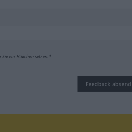
m Sie ein Häkchen setzen.*
Feedback absend