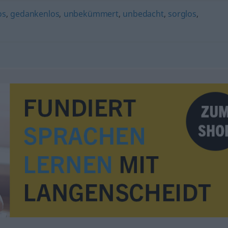
os
,
gedankenlos
,
unbekümmert
,
unbedacht
,
sorglos
,