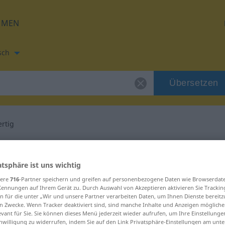
HMEN
sch
Übersetzen
ertig
zung für "leichtfertig"
atsphäre ist uns wichtig
ersetzung
sere
716
-Partner speichern und greifen auf personenbezogene Daten wie Browserdat
Kennungen auf Ihrem Gerät zu. Durch Auswahl von Akzeptieren aktivieren Sie Trackin
n für die unter „Wir und unsere Partner verarbeiten Daten, um Ihnen Dienste bereitz
n Zwecke. Wenn Tracker deaktiviert sind, sind manche Inhalte und Anzeigen mögliche
evant für Sie. Sie können dieses Menü jederzeit wieder aufrufen, um Ihre Einstellung
inwilligung zu widerrufen, indem Sie auf den Link Privatsphäre-Einstellungen am unt