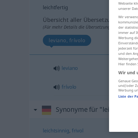
Webseite kli
leichtfertig
unserer Dat
Wir verwend
Übersicht aller Übersetzungen
kommunizier
(Für mehr Details die Übersetzung anklicken/an
der statist
immer auf I
Werbung die
leviano, frívolo
Einverständ
jederzeit f
und den Anp
Weitergehen
Hier finden
leviano
Wir und 
Genaue Geol
und/oder Zu
frívolo
Werbung und
Liste der P
Synonyme für "leichtfertig
leichtsinnig
,
frivol