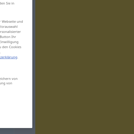
den Sie in
er Webseite und
 Vorauswahl
sonalisierter
Button Ihr
Einwilligung
zu den Cookies
.
zerklärung
.
eichern von
sung von