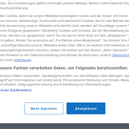
cken. Ihre Einstellungen gelten innerhalb unseres Website. Weitere Informationen fin
enschutzerklärung.
en Cookies, damit Sie unsere Webseite bestmöglich nutzen und wir besser mit Ihnen
en können. Notwendige, funktionale und statistische Cookies, die für den Betrieb d
tippen)
ischen Auswertung unserer Webseite erforderlich sind, werden auf Grundlage unserer
hrem Endgerät gespeichert. Marketing-Cookies und Cookies, die der Bereitstellung per
nen, werden nur gespeichert, wenn Sie uns durch einen Klick auf den „Akzeptieren“-
nis geben. Klicken Sie ansonsten auf „Fortfahren ohne Akzeptieren“. Sie können Ihre 
ür zukünftige Besuche unserer Webseite widerrufen. Wenn Sie weitere Informationen 
assungsmöglichkeiten möchten, klicken Sie einfach auf den Button „Mehr Optionen“
de Hinweise zu der Datenverarbeitung entnehmen Sie ansonsten unserer
Datenschut
 Sie unser
Impressum
.
leichtfertig
unsere Partner verarbeiten Daten, um Folgendes bereitzustellen:
ocation-Daten verwenden. Geräteeigenschaften zur Identifikation aktiv abfragen. Sp
griff auf Informationen auf einem Gerät. Personalisierte Werbung und Inhalte, Mes
leichtfertig
 Inhalten, Zielgruppenforschung und Entwicklung von Dienstleistungen.
artner (Lieferanten)
"
Mehr Optionen
Akzeptieren