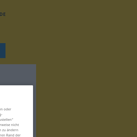
DE
en oder
g-
ustellen“
rweise nicht
en zu ändern
eren Rand der