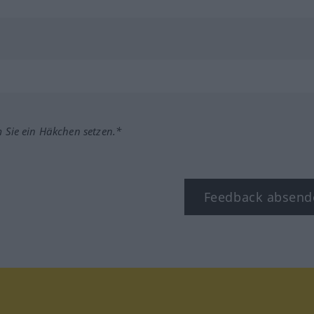
m Sie ein Häkchen setzen.*
Feedback absend