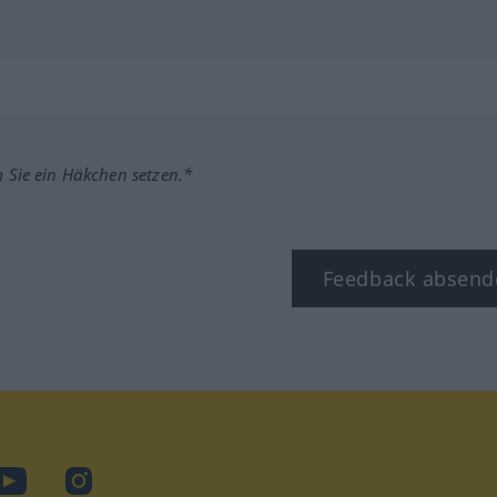
m Sie ein Häkchen setzen.*
Feedback absend
ook
YouTube
Instagram