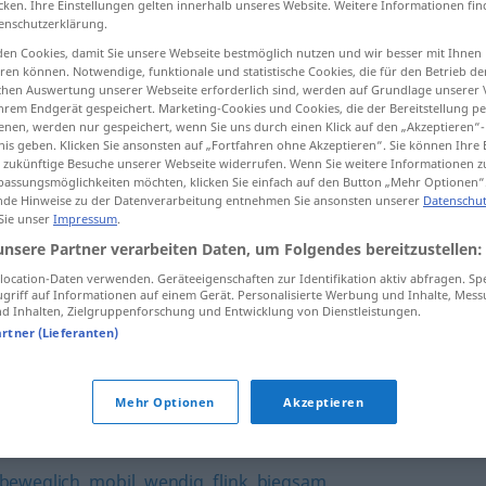
cken. Ihre Einstellungen gelten innerhalb unseres Website. Weitere Informationen fin
enschutzerklärung.
en Cookies, damit Sie unsere Webseite bestmöglich nutzen und wir besser mit Ihnen
en können. Notwendige, funktionale und statistische Cookies, die für den Betrieb d
ischen Auswertung unserer Webseite erforderlich sind, werden auf Grundlage unserer
tippen)
hrem Endgerät gespeichert. Marketing-Cookies und Cookies, die der Bereitstellung per
nen, werden nur gespeichert, wenn Sie uns durch einen Klick auf den „Akzeptieren“-
nis geben. Klicken Sie ansonsten auf „Fortfahren ohne Akzeptieren“. Sie können Ihre 
ür zukünftige Besuche unserer Webseite widerrufen. Wenn Sie weitere Informationen 
assungsmöglichkeiten möchten, klicken Sie einfach auf den Button „Mehr Optionen“
de Hinweise zu der Datenverarbeitung entnehmen Sie ansonsten unserer
Datenschut
 Sie unser
Impressum
.
leichtfüßig
unsere Partner verarbeiten Daten, um Folgendes bereitzustellen:
ocation-Daten verwenden. Geräteeigenschaften zur Identifikation aktiv abfragen. Sp
griff auf Informationen auf einem Gerät. Personalisierte Werbung und Inhalte, Mes
 Inhalten, Zielgruppenforschung und Entwicklung von Dienstleistungen.
artner (Lieferanten)
nlos
,
unbekümmert
,
unbedacht
,
leichtfertig
,
sorglos
,
Mehr Optionen
Akzeptieren
beweglich
,
mobil
,
wendig
,
flink
,
biegsam