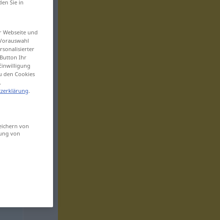
den Sie in
er Webseite und
 Vorauswahl
sonalisierter
Button Ihr
Einwilligung
zu den Cookies
.
zerklärung
.
eichern von
sung von