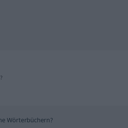
h?
ine Wörterbüchern?