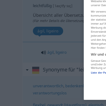
Webseite kli
leichtfüßig
unserer Dat
[ˈlaɪçtfyːsɪç]
Wir verwend
Übersicht aller Übersetzungen
kommunizier
der statist
(Für mehr Details die Übersetzung anklicken/an
immer auf I
Werbung die
ágil, ligeiro
Einverständ
jederzeit f
und den Anp
Weitergehen
Hier finden
ágil
,
ligeiro
Wir und 
Genaue Geol
und/oder Zu
Werbung und
Synonyme für "leichtfüßig"
Liste der P
unverantwortlich
,
bedenkenlos
,
gedanke
verantwortungslos
flexibel
,
gewandt (Hauptform)
,
elastisch
,