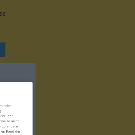
DE
en oder
g-
ustellen“
rweise nicht
en zu ändern
eren Rand der