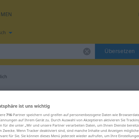
HMEN
sch
Übersetzen
ich
tzung für "beweglich"
atsphäre ist uns wichtig
rsetzung
sere
716
-Partner speichern und greifen auf personenbezogene Daten wie Browserdat
Kennungen auf Ihrem Gerät zu. Durch Auswahl von Akzeptieren aktivieren Sie Trackin
n für die unter „Wir und unsere Partner verarbeiten Daten, um Ihnen Dienste bereitz
n Zwecke. Wenn Tracker deaktiviert sind, sind manche Inhalte und Anzeigen mögliche
evant für Sie. Sie können dieses Menü jederzeit wieder aufrufen, um Ihre Einstellung