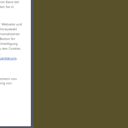
eren Rand der
den Sie in
er Webseite und
 Vorauswahl
sonalisierter
Button Ihr
Einwilligung
zu den Cookies
.
zerklärung
.
eichern von
sung von