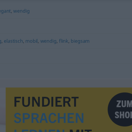
egant
,
wendig
g
,
elastisch
,
mobil
,
wendig
,
flink
,
biegsam