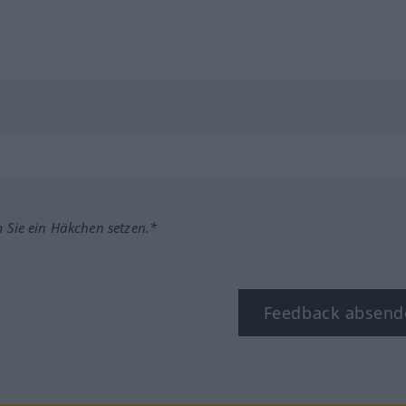
m Sie ein Häkchen setzen.*
Feedback absend