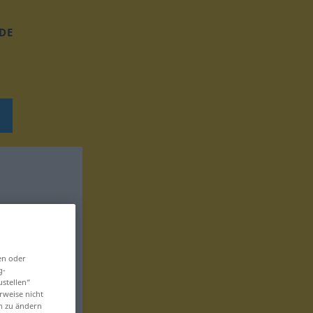
DE
en oder
g-
ustellen“
rweise nicht
en zu ändern