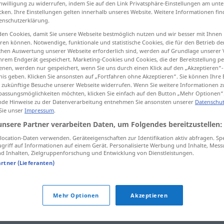
inwilligung zu widerrufen, indem Sie auf den Link Privatsphäre-Einstellungen am unt
cken. Ihre Einstellungen gelten innerhalb unseres Website. Weitere Informationen fin
enschutzerklärung.
en Cookies, damit Sie unsere Webseite bestmöglich nutzen und wir besser mit Ihnen
en können. Notwendige, funktionale und statistische Cookies, die für den Betrieb d
tippen)
ischen Auswertung unserer Webseite erforderlich sind, werden auf Grundlage unserer
hrem Endgerät gespeichert. Marketing-Cookies und Cookies, die der Bereitstellung per
nen, werden nur gespeichert, wenn Sie uns durch einen Klick auf den „Akzeptieren“-
nis geben. Klicken Sie ansonsten auf „Fortfahren ohne Akzeptieren“. Sie können Ihre 
ür zukünftige Besuche unserer Webseite widerrufen. Wenn Sie weitere Informationen 
assungsmöglichkeiten möchten, klicken Sie einfach auf den Button „Mehr Optionen“
de Hinweise zu der Datenverarbeitung entnehmen Sie ansonsten unserer
Datenschut
beweglich
 Sie unser
Impressum
.
unsere Partner verarbeiten Daten, um Folgendes bereitzustellen:
ocation-Daten verwenden. Geräteeigenschaften zur Identifikation aktiv abfragen. Sp
beweglich
griff auf Informationen auf einem Gerät. Personalisierte Werbung und Inhalte, Mes
 Inhalten, Zielgruppenforschung und Entwicklung von Dienstleistungen.
artner (Lieferanten)
beweglich
Mehr Optionen
Akzeptieren