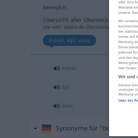
oder Ihre E
beweglich
Webseite kli
unserer Dat
Übersicht aller Übersetzungen
Wir verwend
kommunizier
(Für mehr Details die Übersetzung anklicken/an
der statist
immer auf I
móvel, ágil, vivaz
Werbung die
Einverständ
jederzeit f
und den Anp
Weitergehen
móvel
Hier finden
Wir und 
Genaue Geol
ágil
und/oder Zu
Werbung und
Liste der P
vivaz
Synonyme für "beweglich"