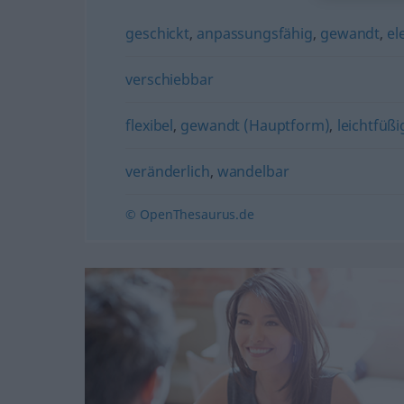
geschickt
,
anpassungsfähig
,
gewandt
,
el
verschiebbar
flexibel
,
gewandt (Hauptform)
,
leichtfüßi
veränderlich
,
wandelbar
© OpenThesaurus.de