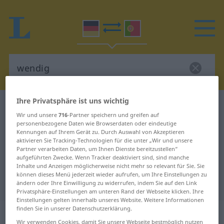
Ihre Privatsphäre ist uns wichtig
Deutsch-Portugiesisch Wörterbuch
wendig
Wir und unsere
716
-Partner speichern und greifen auf
Deutsch-Portugiesisch
personenbezogene Daten wie Browserdaten oder eindeutige
Kennungen auf Ihrem Gerät zu. Durch Auswahl von Akzeptieren
Übersetzung für "wendig"
aktivieren Sie Tracking-Technologien für die unter „Wir und unsere
Partner verarbeiten Daten, um Ihnen Dienste bereitzustellen“
aufgeführten Zwecke. Wenn Tracker deaktiviert sind, sind manche
"wendig" Portugiesisch
Inhalte und Anzeigen möglicherweise nicht mehr so relevant für Sie. Sie
können dieses Menü jederzeit wieder aufrufen, um Ihre Einstellungen zu
Übersetzung
ändern oder Ihre Einwilligung zu widerrufen, indem Sie auf den Link
Privatsphäre-Einstellungen am unteren Rand der Webseite klicken. Ihre
Einstellungen gelten innerhalb unseres Website. Weitere Informationen
finden Sie in unserer Datenschutzerklärung.
„wendig“
Wir verwenden Cookies, damit Sie unsere Webseite bestmöglich nutzen