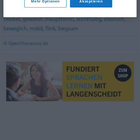
Mehr Optionen
Akzeptieren
elegant
flexibel
,
gewandt (Hauptform)
,
leichtfüßig
,
elastisch
,
beweglich
,
mobil
,
flink
,
biegsam
© OpenThesaurus.de