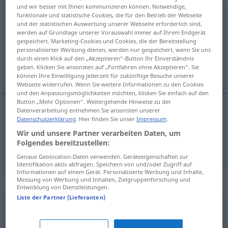
und wir besser mit Ihnen kommunizieren können. Notwendige,
wendig
[ˈvɛndɪç]
funktionale und statistische Cookies, die für den Betrieb der Webseite
und der statistischen Auswertung unserer Webseite erforderlich sind,
werden auf Grundlage unserer Vorauswahl immer auf Ihrem Endgerät
Übersicht aller Übersetzungen
gespeichert. Marketing-Cookies und Cookies, die der Bereitstellung
(Für mehr Details die Übersetzung anklicken/antippen)
personalisierter Werbung dienen, werden nur gespeichert, wenn Sie uns
durch einen Klick auf den „Akzeptieren“-Button Ihr Einverständnis
geben. Klicken Sie ansonsten auf „Fortfahren ohne Akzeptieren“. Sie
ágil, hábil, maneável
können Ihre Einwilligung jederzeit für zukünftige Besuche unserer
Webseite widerrufen. Wenn Sie weitere Informationen zu den Cookies
und den Anpassungsmöglichkeiten möchten, klicken Sie einfach auf den
Button „Mehr Optionen“. Weitergehende Hinweise zu der
Datenverarbeitung entnehmen Sie ansonsten unserer
Datenschutzerklärung
. Hier finden Sie unser
Impressum
.
ágil
,
hábil
wendig
Wir und unsere Partner verarbeiten Daten, um
Folgendes bereitzustellen:
maneável
wendig
AUTO
Genaue Geolocation-Daten verwenden. Geräteeigenschaften zur
Identifikation aktiv abfragen. Speichern von und/oder Zugriff auf
Informationen auf einem Gerät. Personalisierte Werbung und Inhalte,
Messung von Werbung und Inhalten, Zielgruppenforschung und
Synonyme für "wendig"
Entwicklung von Dienstleistungen.
Liste der Partner (Lieferanten)
beweglich
,
geschickt
,
anpassungsfähig
,
gewandt
,