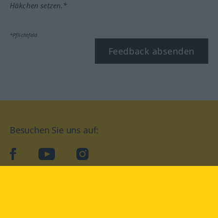
Häkchen setzen.*
*Pflichtfeld
Feedback absenden
Besuchen Sie uns auf:
facebook
YouTube
Instagram
Langenscheidt