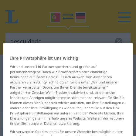
Ihre Privatsphäre ist uns wichtig
Portugiesisch-Deutsch Wörterbuch
descuidado
Wir und unsere
716
-Partner speichern und greifen auf
personenbezogene Daten wie Browserdaten oder eindeutige
Portugiesisch-Deutsch
Kennungen auf Ihrem Gerät zu. Durch Auswahl von Akzeptieren
Übersetzung für "descuidado"
aktivieren Sie Tracking-Technologien für die unter „Wir und unsere
Partner verarbeiten Daten, um Ihnen Dienste bereitzustellen“
aufgeführten Zwecke. Wenn Tracker deaktiviert sind, sind manche
Inhalte und Anzeigen möglicherweise nicht mehr so relevant für Sie. Sie
"descuidado" Deutsch Übersetzung
können dieses Menü jederzeit wieder aufrufen, um Ihre Einstellungen zu
ändern oder Ihre Einwilligung zu widerrufen, indem Sie auf den Link
Privatsphäre-Einstellungen am unteren Rand der Webseite klicken. Ihre
„descuidado“
Einstellungen gelten innerhalb unseres Website. Weitere Informationen
finden Sie in unserer Datenschutzerklärung.
Wir verwenden Cookies, damit Sie unsere Webseite bestmöglich nutzen
descuidado
[dɨʃkuiˈdadu]