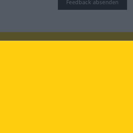
Feedback absenden
Besuchen Sie uns auf:
facebook
YouTube
Instagram
Langenscheidt
NUTZUNGSBEDINGUNGEN
DATENSCHUTZBESTIMMUNGEN