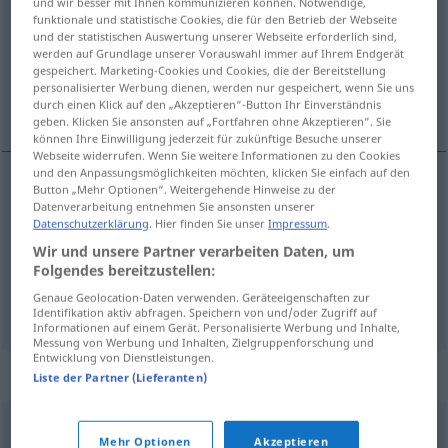
und wir besser mit Ihnen kommunizieren können. Notwendige,
funktionale und statistische Cookies, die für den Betrieb der Webseite
Übersicht aller Übersetzungen
und der statistischen Auswertung unserer Webseite erforderlich sind,
werden auf Grundlage unserer Vorauswahl immer auf Ihrem Endgerät
(Für mehr Details die Übersetzung anklicken/antippen)
gespeichert. Marketing-Cookies und Cookies, die der Bereitstellung
personalisierter Werbung dienen, werden nur gespeichert, wenn Sie uns
nachlässig, fahrlässig, sorglos
durch einen Klick auf den „Akzeptieren“-Button Ihr Einverständnis
geben. Klicken Sie ansonsten auf „Fortfahren ohne Akzeptieren“. Sie
können Ihre Einwilligung jederzeit für zukünftige Besuche unserer
Webseite widerrufen. Wenn Sie weitere Informationen zu den Cookies
und den Anpassungsmöglichkeiten möchten, klicken Sie einfach auf den
Button „Mehr Optionen“. Weitergehende Hinweise zu der
nachlässig
descuidado
Datenverarbeitung entnehmen Sie ansonsten unserer
Datenschutzerklärung
. Hier finden Sie unser
Impressum
.
Wir und unsere Partner verarbeiten Daten, um
fahrlässig
descuidado
(≈ negligente)
Folgendes bereitzustellen:
Genaue Geolocation-Daten verwenden. Geräteeigenschaften zur
sorglos
descuidado
(≈ despreocupado)
Identifikation aktiv abfragen. Speichern von und/oder Zugriff auf
Informationen auf einem Gerät. Personalisierte Werbung und Inhalte,
Messung von Werbung und Inhalten, Zielgruppenforschung und
Entwicklung von Dienstleistungen.
Synonyme für "descuidado"
Liste der Partner (Lieferanten)
desmazelado
,
desleixado
,
negligente
Mehr Optionen
Akzeptieren