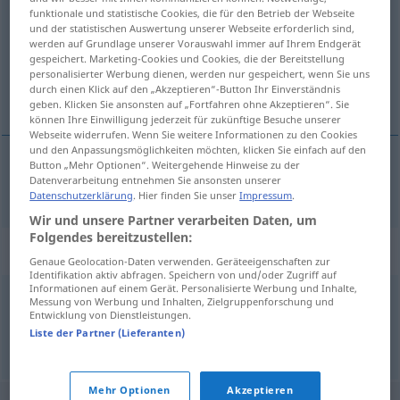
funktionale und statistische Cookies, die für den Betrieb der Webseite
und der statistischen Auswertung unserer Webseite erforderlich sind,
Übersicht aller Übersetzungen
werden auf Grundlage unserer Vorauswahl immer auf Ihrem Endgerät
(Für mehr Details die Übersetzung anklicken/antippen)
gespeichert. Marketing-Cookies und Cookies, die der Bereitstellung
personalisierter Werbung dienen, werden nur gespeichert, wenn Sie uns
durch einen Klick auf den „Akzeptieren“-Button Ihr Einverständnis
nachlässig
geben. Klicken Sie ansonsten auf „Fortfahren ohne Akzeptieren“. Sie
können Ihre Einwilligung jederzeit für zukünftige Besuche unserer
Webseite widerrufen. Wenn Sie weitere Informationen zu den Cookies
und den Anpassungsmöglichkeiten möchten, klicken Sie einfach auf den
Button „Mehr Optionen“. Weitergehende Hinweise zu der
Datenverarbeitung entnehmen Sie ansonsten unserer
nachlässig
negligente
Datenschutzerklärung
. Hier finden Sie unser
Impressum
.
Wir und unsere Partner verarbeiten Daten, um
Folgendes bereitzustellen:
Synonyme für "negligente"
Genaue Geolocation-Daten verwenden. Geräteeigenschaften zur
Identifikation aktiv abfragen. Speichern von und/oder Zugriff auf
Informationen auf einem Gerät. Personalisierte Werbung und Inhalte,
Messung von Werbung und Inhalten, Zielgruppenforschung und
desmazelado
,
descuidado
,
desleixado
Entwicklung von Dienstleistungen.
Liste der Partner (Lieferanten)
© LibreOffice
Mehr Optionen
Akzeptieren