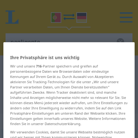
Ihre Privatsphäre ist uns wichtig
Portugiesisch-Deutsch Wörterbuch
negligente
Wir und unsere
716
-Partner speichern und greifen auf
personenbezogene Daten wie Browserdaten oder eindeutige
Portugiesisch-Deutsch
Kennungen auf Ihrem Gerät zu. Durch Auswahl von Akzeptieren
aktivieren Sie Tracking-Technologien für die unter „Wir und unsere
Übersetzung für "negligente"
Partner verarbeiten Daten, um Ihnen Dienste bereitzustellen“
aufgeführten Zwecke. Wenn Tracker deaktiviert sind, sind manche
Inhalte und Anzeigen möglicherweise nicht mehr so relevant für Sie. Sie
"negligente" Deutsch Übersetzung
können dieses Menü jederzeit wieder aufrufen, um Ihre Einstellungen zu
ändern oder Ihre Einwilligung zu widerrufen, indem Sie auf den Link
Privatsphäre-Einstellungen am unteren Rand der Webseite klicken. Ihre
Einstellungen gelten innerhalb unseres Website. Weitere Informationen
„negligente“
finden Sie in unserer Datenschutzerklärung.
Wir verwenden Cookies, damit Sie unsere Webseite bestmöglich nutzen
negligente
[nɨgłiˈʒẽtɨ]
und wir besser mit Ihnen kommunizieren können. Notwendige,