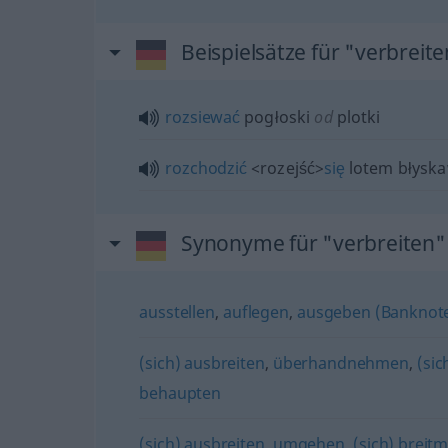
Beispielsätze für "verbreit
rozsiewać
pogłoski
od
plotki
rozchodzić
<rozejść>
się
lotem błyska
Synonyme für "verbreiten"
ausstellen
,
auflegen
,
ausgeben (Banknot
(sich) ausbreiten
,
überhandnehmen
,
(si
behaupten
(sich) ausbreiten
,
umgehen
,
(sich) breit