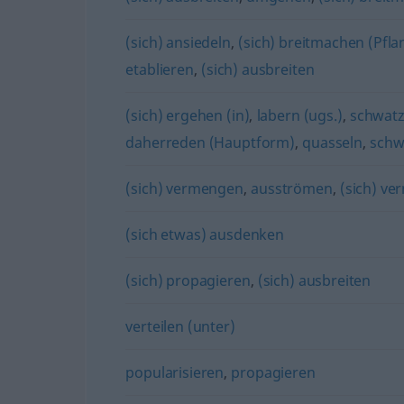
(sich) ansiedeln
,
(sich) breitmachen (Pflan
etablieren
,
(sich) ausbreiten
(sich) ergehen (in)
,
labern (ugs.)
,
schwat
daherreden (Hauptform)
,
quasseln
,
schw
(sich) vermengen
,
ausströmen
,
(sich) ve
(sich etwas) ausdenken
(sich) propagieren
,
(sich) ausbreiten
verteilen (unter)
popularisieren
,
propagieren