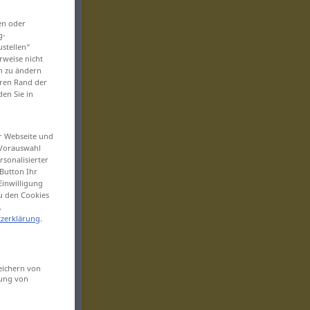
en oder
g-
ustellen“
rweise nicht
en zu ändern
eren Rand der
den Sie in
er Webseite und
 Vorauswahl
sonalisierter
Button Ihr
Einwilligung
zu den Cookies
.
zerklärung
.
eichern von
sung von