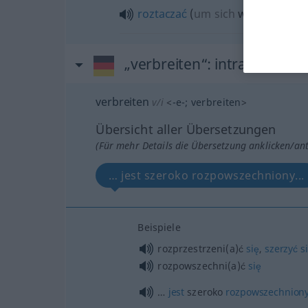
roztaczać
(
um sich
wokół siebie
„verbreiten“
: intransitives 
verbreiten
v/i
<
-e-
;
verbreiten
>
Übersicht aller Übersetzungen
(Für mehr Details die Übersetzung anklicken/an
… jest szeroko rozpowszechniony...
Beispiele
rozprzestrzeni(a)ć
się
,
szerzyć
s
rozpowszechni(a)ć
się
…
jest
szeroko
rozpowszechnion