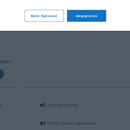
)
verbreiten
Licht, Duft
a.
Mehr Optionen
Akzeptieren
Verb
tippen)
ię
sich verbreiten
etwas
y
ist
weit
verbreitet