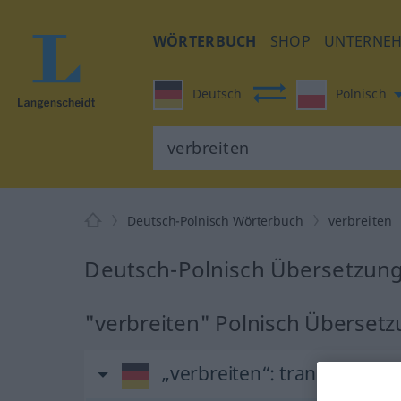
WÖRTERBUCH
SHOP
UNTERNE
Deutsch
Polnisch
Deutsch-Polnisch Wörterbuch
verbreiten
Deutsch-Polnisch Übersetzung 
"verbreiten" Polnisch Überset
„verbreiten“
: transitives Ve