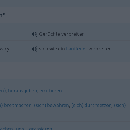
en"
Gerüchte verbreiten
wicy
sich wie ein
Lauffeuer
verbreiten
en)
,
herausgeben
,
emittieren
ch) breitmachen
,
(sich) bewähren
,
(sich) durchsetzen
,
(sich)
machen (ugs.)
,
grassieren