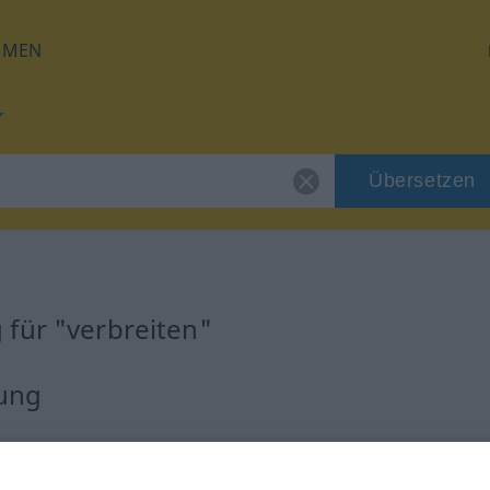
HMEN
Übersetzen
für "verbreiten"
zung
rb