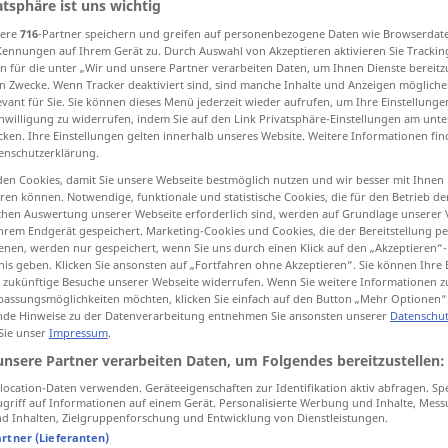
atsphäre ist uns wichtig
sere
716
-Partner speichern und greifen auf personenbezogene Daten wie Browserdat
Kennungen auf Ihrem Gerät zu. Durch Auswahl von Akzeptieren aktivieren Sie Trackin
n für die unter „Wir und unsere Partner verarbeiten Daten, um Ihnen Dienste bereitz
n Zwecke. Wenn Tracker deaktiviert sind, sind manche Inhalte und Anzeigen mögliche
tippen)
evant für Sie. Sie können dieses Menü jederzeit wieder aufrufen, um Ihre Einstellung
inwilligung zu widerrufen, indem Sie auf den Link Privatsphäre-Einstellungen am unt
zechnić, rozsiać
cken. Ihre Einstellungen gelten innerhalb unseres Website. Weitere Informationen fin
enschutzerklärung.
en Cookies, damit Sie unsere Webseite bestmöglich nutzen und wir besser mit Ihnen
en können. Notwendige, funktionale und statistische Cookies, die für den Betrieb d
ischen Auswertung unserer Webseite erforderlich sind, werden auf Grundlage unserer
verbreiten
hrem Endgerät gespeichert. Marketing-Cookies und Cookies, die der Bereitstellung per
nen, werden nur gespeichert, wenn Sie uns durch einen Klick auf den „Akzeptieren“-
nis geben. Klicken Sie ansonsten auf „Fortfahren ohne Akzeptieren“. Sie können Ihre 
verbreiten
Mode, Ideen,
ür zukünftige Besuche unserer Webseite widerrufen. Wenn Sie weitere Informationen 
assungsmöglichkeiten möchten, klicken Sie einfach auf den Button „Mehr Optionen“
Nachrichten usw
a.
de Hinweise zu der Datenverarbeitung entnehmen Sie ansonsten unserer
Datenschut
 Sie unser
Impressum
.
unsere Partner verarbeiten Daten, um Folgendes bereitzustellen:
verbreiten
Gerüchte, Keime,
ocation-Daten verwenden. Geräteeigenschaften zur Identifikation aktiv abfragen. Sp
griff auf Informationen auf einem Gerät. Personalisierte Werbung und Inhalte, Mes
Schrecken
 Inhalten, Zielgruppenforschung und Entwicklung von Dienstleistungen.
artner (Lieferanten)