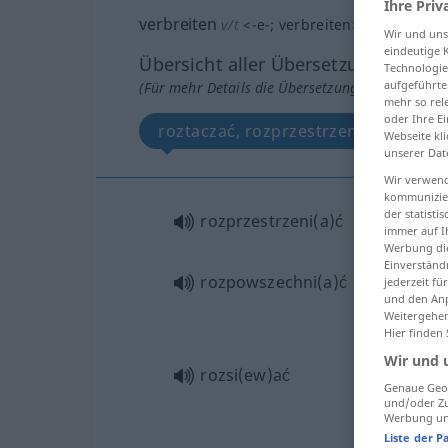
Ihre Priv
verbreiten
v/t
<
-e-
;
verbreiten
>
Wir und un
eindeutige 
Übersicht aller Übersetzungen
Technologie
aufgeführte
(Für mehr Details die Übersetzung anklicken/an
mehr so rel
oder Ihre E
roztaczać, rozprzestrzenić, rozpows
Webseite kli
unserer Dat
Wir verwend
kommunizier
der statist
rozprzestrzeni(a)ć
immer auf I
Werbung die
Einverständ
rozpowszechni(a)ć
jederzeit f
und den Anp
Weitergehen
Hier finden
Wir und 
rozsi(ew)ać
Genaue Geol
und/oder Zu
Werbung und
Liste der P