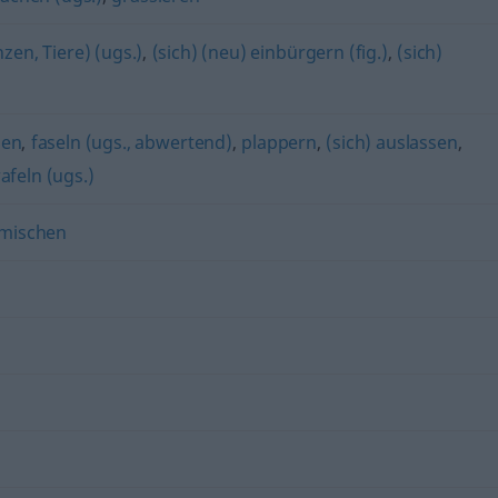
zen, Tiere) (ugs.)
,
(sich) (neu) einbürgern (fig.)
,
(sich)
zen
,
faseln (ugs., abwertend)
,
plappern
,
(sich) auslassen
,
afeln (ugs.)
rmischen