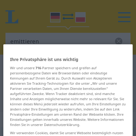
Ihre Privatsphäre ist uns wichtig
Deutsch-Polnisch Wörterbuch
emittieren
Wir und unsere
716
-Partner speichern und greifen auf
Deutsch-Polnisch Übersetzung für
personenbezogene Daten wie Browserdaten oder eindeutige
Kennungen auf Ihrem Gerät zu. Durch Auswahl von Akzeptieren
"emittieren"
aktivieren Sie Tracking-Technologien für die unter „Wir und unsere
Partner verarbeiten Daten, um Ihnen Dienste bereitzustellen“
aufgeführten Zwecke. Wenn Tracker deaktiviert sind, sind manche
Inhalte und Anzeigen möglicherweise nicht mehr so relevant für Sie. Sie
"emittieren" Polnisch Übersetzung
können dieses Menü jederzeit wieder aufrufen, um Ihre Einstellungen zu
ändern oder Ihre Einwilligung zu widerrufen, indem Sie auf den Link
Privatsphäre-Einstellungen am unteren Rand der Webseite klicken. Ihre
„emittieren“
Einstellungen gelten innerhalb unseres Website. Weitere Informationen
finden Sie in unserer Datenschutzerklärung.
Wir verwenden Cookies, damit Sie unsere Webseite bestmöglich nutzen
emittieren
<
emittieren
>