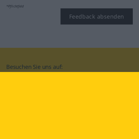
*Pflichtfeld
Feedback absenden
Besuchen Sie uns auf:
facebook
YouTube
Instagram
Langenscheidt
NUTZUNGSBEDINGUNGEN