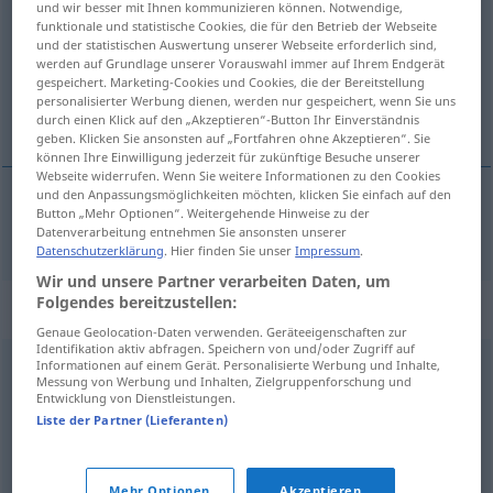
und wir besser mit Ihnen kommunizieren können. Notwendige,
funktionale und statistische Cookies, die für den Betrieb der Webseite
Übersicht aller Übersetzungen
und der statistischen Auswertung unserer Webseite erforderlich sind,
werden auf Grundlage unserer Vorauswahl immer auf Ihrem Endgerät
(Für mehr Details die Übersetzung anklicken/antippen)
gespeichert. Marketing-Cookies und Cookies, die der Bereitstellung
personalisierter Werbung dienen, werden nur gespeichert, wenn Sie uns
emitować
durch einen Klick auf den „Akzeptieren“-Button Ihr Einverständnis
geben. Klicken Sie ansonsten auf „Fortfahren ohne Akzeptieren“. Sie
können Ihre Einwilligung jederzeit für zukünftige Besuche unserer
Webseite widerrufen. Wenn Sie weitere Informationen zu den Cookies
und den Anpassungsmöglichkeiten möchten, klicken Sie einfach auf den
Button „Mehr Optionen“. Weitergehende Hinweise zu der
emitować
emittieren
Datenverarbeitung entnehmen Sie ansonsten unserer
Datenschutzerklärung
. Hier finden Sie unser
Impressum
.
Wir und unsere Partner verarbeiten Daten, um
Folgendes bereitzustellen:
Synonyme für "emittieren"
Genaue Geolocation-Daten verwenden. Geräteeigenschaften zur
Identifikation aktiv abfragen. Speichern von und/oder Zugriff auf
Informationen auf einem Gerät. Personalisierte Werbung und Inhalte,
ausstrahlen
Messung von Werbung und Inhalten, Zielgruppenforschung und
Entwicklung von Dienstleistungen.
Liste der Partner (Lieferanten)
ausstellen
,
auflegen
,
ausgeben (Banknoten)
,
herausgeben
,
verbreiten
Mehr Optionen
Akzeptieren