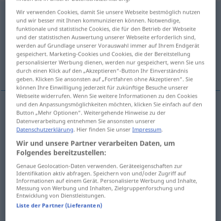
Wir verwenden Cookies, damit Sie unsere Webseite bestmöglich nutzen
herausgeben
v/t
<
irr
>
und wir besser mit Ihnen kommunizieren können. Notwendige,
funktionale und statistische Cookies, die für den Betrieb der Webseite
Übersicht aller Übersetzungen
und der statistischen Auswertung unserer Webseite erforderlich sind,
(Für mehr Details die Übersetzung anklicken/antippen)
werden auf Grundlage unserer Vorauswahl immer auf Ihrem Endgerät
gespeichert. Marketing-Cookies und Cookies, die der Bereitstellung
personalisierter Werbung dienen, werden nur gespeichert, wenn Sie uns
zwracać, podać, wydać
durch einen Klick auf den „Akzeptieren“-Button Ihr Einverständnis
geben. Klicken Sie ansonsten auf „Fortfahren ohne Akzeptieren“. Sie
können Ihre Einwilligung jederzeit für zukünftige Besuche unserer
Webseite widerrufen. Wenn Sie weitere Informationen zu den Cookies
und den Anpassungsmöglichkeiten möchten, klicken Sie einfach auf den
Button „Mehr Optionen“. Weitergehende Hinweise zu der
pod(aw)ać
(
durchs Fenster
przez okno
)
Datenverarbeitung entnehmen Sie ansonsten unserer
Datenschutzerklärung
. Hier finden Sie unser
Impressum
.
herausgeben
Wir und unsere Partner verarbeiten Daten, um
Folgendes bereitzustellen:
wyd(aw)ać
herausgeben
Erlass, Buch, Restgeld
Genaue Geolocation-Daten verwenden. Geräteeigenschaften zur
Identifikation aktiv abfragen. Speichern von und/oder Zugriff auf
usw
Informationen auf einem Gerät. Personalisierte Werbung und Inhalte,
Messung von Werbung und Inhalten, Zielgruppenforschung und
Entwicklung von Dienstleistungen.
zwracać
<zwrócić>
herausgeben
zurückgeben
Liste der Partner (Lieferanten)