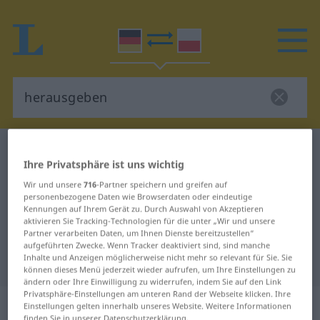
Deutsch-Polnisch Wörterbuch
herausgeben
Ihre Privatsphäre ist uns wichtig
Deutsch-Polnisch Übersetzung für
Wir und unsere
716
-Partner speichern und greifen auf
"herausgeben"
personenbezogene Daten wie Browserdaten oder eindeutige
Kennungen auf Ihrem Gerät zu. Durch Auswahl von Akzeptieren
aktivieren Sie Tracking-Technologien für die unter „Wir und unsere
Partner verarbeiten Daten, um Ihnen Dienste bereitzustellen“
"herausgeben" Polnisch
aufgeführten Zwecke. Wenn Tracker deaktiviert sind, sind manche
Inhalte und Anzeigen möglicherweise nicht mehr so relevant für Sie. Sie
Übersetzung
können dieses Menü jederzeit wieder aufrufen, um Ihre Einstellungen zu
ändern oder Ihre Einwilligung zu widerrufen, indem Sie auf den Link
Privatsphäre-Einstellungen am unteren Rand der Webseite klicken. Ihre
„herausgeben“
: transitives Verb
Einstellungen gelten innerhalb unseres Website. Weitere Informationen
finden Sie in unserer Datenschutzerklärung.