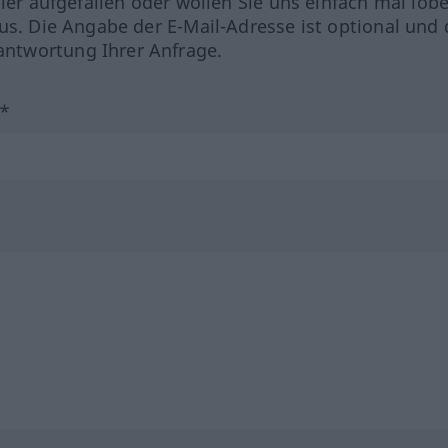
hler aufgefallen oder wollen Sie uns einfach mal lob
us. Die Angabe der E-Mail-Adresse ist optional und 
ntwortung Ihrer Anfrage.
?*