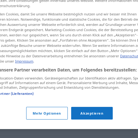
cken. Ihre Einstellungen gelten innerhalb unseres Website. Weitere Informationen fin
enschutzerklärung.
en Cookies, damit Sie unsere Webseite bestmöglich nutzen und wir besser mit Ihnen
en können. Notwendige, funktionale und statistische Cookies, die für den Betrieb d
ischen Auswertung unserer Webseite erforderlich sind, werden auf Grundlage unserer
tippen)
hrem Endgerät gespeichert. Marketing-Cookies und Cookies, die der Bereitstellung per
nen, werden nur gespeichert, wenn Sie uns durch einen Klick auf den „Akzeptieren“-
nis geben. Klicken Sie ansonsten auf „Fortfahren ohne Akzeptieren“. Sie können Ihre 
ür zukünftige Besuche unserer Webseite widerrufen. Wenn Sie weitere Informationen 
assungsmöglichkeiten möchten, klicken Sie einfach auf den Button „Mehr Optionen“
de Hinweise zu der Datenverarbeitung entnehmen Sie ansonsten unserer
Datenschut
 Sie unser
Impressum
.
publizieren
unsere Partner verarbeiten Daten, um Folgendes bereitzustellen:
ocation-Daten verwenden. Geräteeigenschaften zur Identifikation aktiv abfragen. Sp
griff auf Informationen auf einem Gerät. Personalisierte Werbung und Inhalte, Mes
 Inhalten, Zielgruppenforschung und Entwicklung von Dienstleistungen.
"
artner (Lieferanten)
Mehr Optionen
Akzeptieren