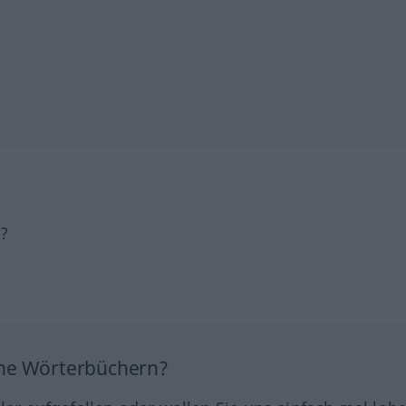
h?
ine Wörterbüchern?