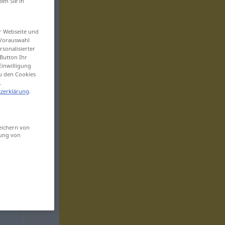
den Sie in
er Webseite und
 Vorauswahl
sonalisierter
Button Ihr
Einwilligung
zu den Cookies
.
zerklärung
.
eichern von
sung von