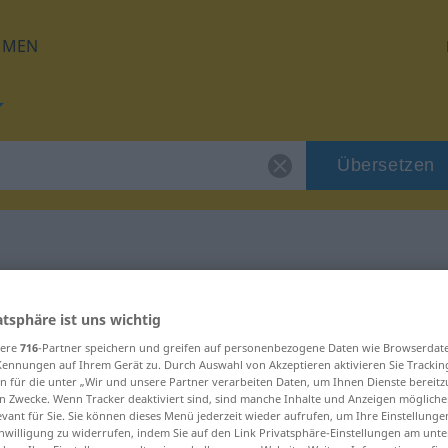
HMEN
Übersetzen
für "publizieren"
atsphäre ist uns wichtig
sere
716
-Partner speichern und greifen auf personenbezogene Daten wie Browserdat
zung
Kennungen auf Ihrem Gerät zu. Durch Auswahl von Akzeptieren aktivieren Sie Trackin
n für die unter „Wir und unsere Partner verarbeiten Daten, um Ihnen Dienste bereitz
n Zwecke. Wenn Tracker deaktiviert sind, sind manche Inhalte und Anzeigen mögliche
evant für Sie. Sie können dieses Menü jederzeit wieder aufrufen, um Ihre Einstellung
inwilligung zu widerrufen, indem Sie auf den Link Privatsphäre-Einstellungen am unt