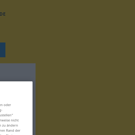
DE
en oder
g-
ustellen“
rweise nicht
en zu ändern
eren Rand der