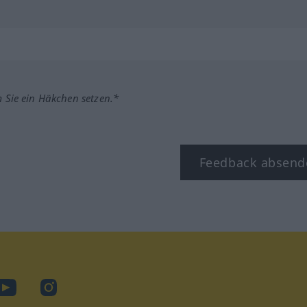
m Sie ein Häkchen setzen.*
Feedback absend
ook
YouTube
Instagram