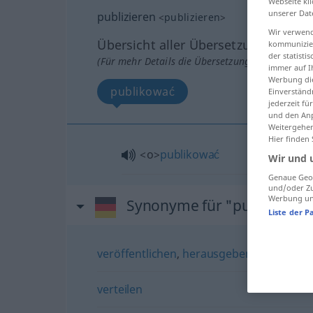
Webseite kli
unserer Dat
publizieren
<
publizieren
>
Wir verwend
Übersicht aller Übersetzungen
kommunizier
der statist
(Für mehr Details die Übersetzung anklicken/an
immer auf I
Werbung die
publikować
Einverständ
jederzeit f
und den Anp
Weitergehen
Hier finden
<o>
publikować
Wir und 
Genaue Geol
und/oder Zu
Werbung und
Synonyme für "publizieren
Liste der P
veröffentlichen
,
herausgeben
,
verlegen
verteilen