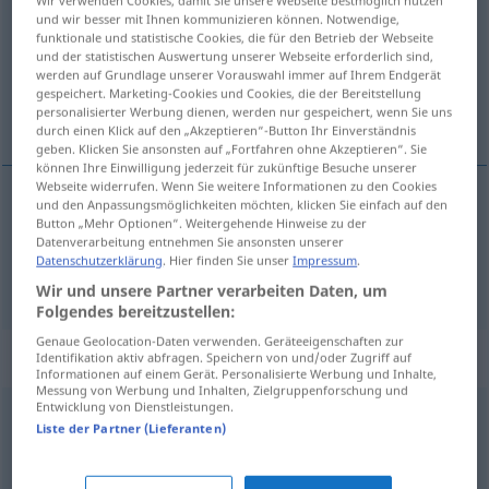
und wir besser mit Ihnen kommunizieren können. Notwendige,
Übersicht aller Übersetzungen
funktionale und statistische Cookies, die für den Betrieb der Webseite
und der statistischen Auswertung unserer Webseite erforderlich sind,
(Für mehr Details die Übersetzung anklicken/antippen)
werden auf Grundlage unserer Vorauswahl immer auf Ihrem Endgerät
gespeichert. Marketing-Cookies und Cookies, die der Bereitstellung
składać, refundować
personalisierter Werbung dienen, werden nur gespeichert, wenn Sie uns
durch einen Klick auf den „Akzeptieren“-Button Ihr Einverständnis
geben. Klicken Sie ansonsten auf „Fortfahren ohne Akzeptieren“. Sie
können Ihre Einwilligung jederzeit für zukünftige Besuche unserer
Webseite widerrufen. Wenn Sie weitere Informationen zu den Cookies
und den Anpassungsmöglichkeiten möchten, klicken Sie einfach auf den
Button „Mehr Optionen“. Weitergehende Hinweise zu der
składać
<złożyć>
erstatten
Anzeige, Bericht
Datenverarbeitung entnehmen Sie ansonsten unserer
Datenschutzerklärung
. Hier finden Sie unser
Impressum
.
<z>
refundować
erstatten
Kosten
Wir und unsere Partner verarbeiten Daten, um
Folgendes bereitzustellen:
Genaue Geolocation-Daten verwenden. Geräteeigenschaften zur
Beispielsätze für "erstatten"
Identifikation aktiv abfragen. Speichern von und/oder Zugriff auf
Informationen auf einem Gerät. Personalisierte Werbung und Inhalte,
Messung von Werbung und Inhalten, Zielgruppenforschung und
Entwicklung von Dienstleistungen.
Anzeige
erstatten
Liste der Partner (Lieferanten)
składać
<złożyć>
doniesienie
(
gegen
na
)
AKK