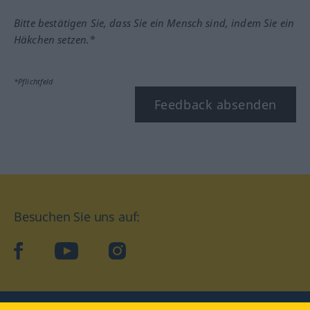
Bitte bestätigen Sie, dass Sie ein Mensch sind, indem Sie ein
Häkchen setzen.*
*Pflichtfeld
Feedback absenden
Besuchen Sie uns auf:
facebook
YouTube
Instagram