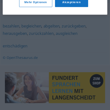
Mehr Optionen
Akzeptieren
Synonyme für "erstatten"
bezahlen
,
begleichen
,
abgelten
,
zurückgeben
,
herausgeben
,
zurückzahlen
,
ausgleichen
entschädigen
© OpenThesaurus.de