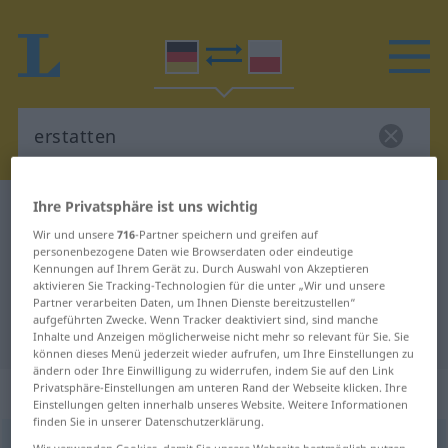
Ihre Privatsphäre ist uns wichtig
Deutsch-Polnisch Wörterbuch
erstatten
Wir und unsere
716
-Partner speichern und greifen auf
Deutsch-Polnisch Übersetzung für
personenbezogene Daten wie Browserdaten oder eindeutige
Kennungen auf Ihrem Gerät zu. Durch Auswahl von Akzeptieren
"erstatten"
aktivieren Sie Tracking-Technologien für die unter „Wir und unsere
Partner verarbeiten Daten, um Ihnen Dienste bereitzustellen“
aufgeführten Zwecke. Wenn Tracker deaktiviert sind, sind manche
"erstatten" Polnisch Übersetzung
Inhalte und Anzeigen möglicherweise nicht mehr so relevant für Sie. Sie
können dieses Menü jederzeit wieder aufrufen, um Ihre Einstellungen zu
ändern oder Ihre Einwilligung zu widerrufen, indem Sie auf den Link
„erstatten“
Privatsphäre-Einstellungen am unteren Rand der Webseite klicken. Ihre
Einstellungen gelten innerhalb unseres Website. Weitere Informationen
finden Sie in unserer Datenschutzerklärung.
erstatten
<
-e-
;
erstatten
>
Wir verwenden Cookies, damit Sie unsere Webseite bestmöglich nutzen