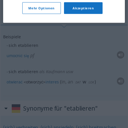
Mehr Optionen
Akzeptieren
umocnić się
otwierać interes
Beispiele
sich etablieren
pf
umocnić
się
sich etablieren
als Kaufmann usw
in, an
w
otwierać
<otworzyć>
interes
(
)
DAT
LOK
Synonyme für "etablieren"
(sich) verbreiten
,
(sich) ansiedeln
,
(sich) breitmachen