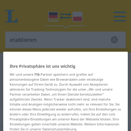
Deutsch-Polnisch Wörterbuch
etablieren
Ihre Privatsphäre ist uns wichtig
Deutsch-Polnisch Übersetzung für
Wir und unsere
716
-Partner speichern und greifen auf
"etablieren"
personenbezogene Daten wie Browserdaten oder eindeutige
Kennungen auf Ihrem Gerät zu. Durch Auswahl von Akzeptieren
aktivieren Sie Tracking-Technologien für die unter „Wir und unsere
Partner verarbeiten Daten, um Ihnen Dienste bereitzustellen“
"etablieren" Polnisch Übersetzung
aufgeführten Zwecke. Wenn Tracker deaktiviert sind, sind manche
Inhalte und Anzeigen möglicherweise nicht mehr so relevant für Sie. Sie
können dieses Menü jederzeit wieder aufrufen, um Ihre Einstellungen zu
„etablieren“
: transitives Verb
ändern oder Ihre Einwilligung zu widerrufen, indem Sie auf den Link
Privatsphäre-Einstellungen am unteren Rand der Webseite klicken. Ihre
Einstellungen gelten innerhalb unseres Website. Weitere Informationen
finden Sie in unserer Datenschutzerklärung.
etablieren
v/t
<
etablieren
>