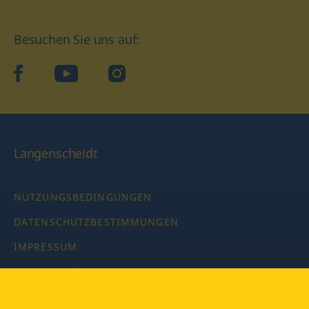
Besuchen Sie uns auf:
facebook
YouTube
Instagram
Langenscheidt
NUTZUNGSBEDINGUNGEN
DATENSCHUTZBESTIMMUNGEN
IMPRESSUM
PRIVATSPHÄRE-EINSTELLUNGEN
LATEINWÖRTERBUCH MIT CODE