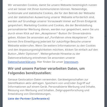
Wir verwenden Cookies, damit Sie unsere Webseite bestmöglich nutzen
Übersicht aller Übersetzungen
und wir besser mit Ihnen kommunizieren können. Notwendige,
funktionale und statistische Cookies, die für den Betrieb der Webseite
(Für mehr Details die Übersetzung anklicken/antippen)
und der statistischen Auswertung unserer Webseite erforderlich sind,
werden auf Grundlage unserer Vorauswahl immer auf Ihrem Endgerät
ugruntować, zakładać
gespeichert. Marketing-Cookies und Cookies, die der Bereitstellung
personalisierter Werbung dienen, werden nur gespeichert, wenn Sie uns
durch einen Klick auf den „Akzeptieren“-Button Ihr Einverständnis
geben. Klicken Sie ansonsten auf „Fortfahren ohne Akzeptieren“. Sie
können Ihre Einwilligung jederzeit für zukünftige Besuche unserer
Webseite widerrufen. Wenn Sie weitere Informationen zu den Cookies
ugruntować
pf
etablieren
festen Bestand geben
und den Anpassungsmöglichkeiten möchten, klicken Sie einfach auf den
Button „Mehr Optionen“. Weitergehende Hinweise zu der
Datenverarbeitung entnehmen Sie ansonsten unserer
zakładać
<założyć>
etablieren
Geschäft
Datenschutzerklärung
. Hier finden Sie unser
Impressum
.
Wir und unsere Partner verarbeiten Daten, um
Folgendes bereitzustellen:
„etablieren“
: reflexives Verb
Genaue Geolocation-Daten verwenden. Geräteeigenschaften zur
Identifikation aktiv abfragen. Speichern von und/oder Zugriff auf
Informationen auf einem Gerät. Personalisierte Werbung und Inhalte,
Messung von Werbung und Inhalten, Zielgruppenforschung und
etablieren
v/r
<
etablieren
>
Entwicklung von Dienstleistungen.
Liste der Partner (Lieferanten)
Übersicht aller Übersetzungen
(Für mehr Details die Übersetzung anklicken/antippen)