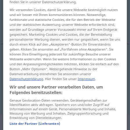
finden Sie in unserer Datenschutzerklärung.
Übersicht aller Übersetzungen
Wir verwenden Cookies, damit Sie unsere Webseite bestmöglich nutzen
und wir besser mit Ihnen kommunizieren können. Notwendige,
(Für mehr Details die Übersetzung anklicken/antippen)
funktionale und statistische Cookies, die für den Betrieb der Webseite
und der statistischen Auswertung unserer Webseite erforderlich sind,
sterować, prowadzić, pilotować, trzymać
werden auf Grundlage unserer Vorauswahl immer auf Ihrem Endgerät
gespeichert. Marketing-Cookies und Cookies, die der Bereitstellung
personalisierter Werbung dienen, werden nur gespeichert, wenn Sie uns
durch einen Klick auf den „Akzeptieren“-Button Ihr Einverständnis
geben. Klicken Sie ansonsten auf „Fortfahren ohne Akzeptieren“. Sie
können Ihre Einwilligung jederzeit für zukünftige Besuche unserer
Webseite widerrufen. Wenn Sie weitere Informationen zu den Cookies
sterować
a.
steuern
FIG
INST
und den Anpassungsmöglichkeiten möchten, klicken Sie einfach auf den
Button „Mehr Optionen“. Weitergehende Hinweise zu der
prowadzić
steuern
Schiff, Fahrzeug
a.
Datenverarbeitung entnehmen Sie ansonsten unserer
Datenschutzerklärung
. Hier finden Sie unser
Impressum
.
Wir und unsere Partner verarbeiten Daten, um
pilotować
steuern
Flugzeug
Folgendes bereitzustellen:
trzymać
Genaue Geolocation-Daten verwenden. Geräteeigenschaften zur
steuern
Kurs
Identifikation aktiv abfragen. Speichern von und/oder Zugriff auf
Informationen auf einem Gerät. Personalisierte Werbung und Inhalte,
Messung von Werbung und Inhalten, Zielgruppenforschung und
Entwicklung von Dienstleistungen.
„steuern“
: intransitives Verb
Liste der Partner (Lieferanten)