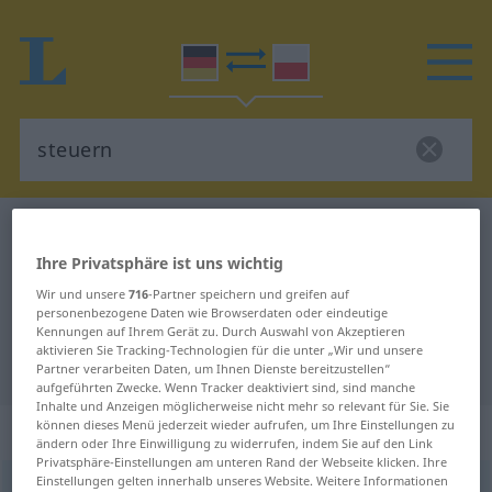
Deutsch-Polnisch Wörterbuch
steuern
Deutsch-Polnisch Übersetzung für
Ihre Privatsphäre ist uns wichtig
Wir und unsere
716
-Partner speichern und greifen auf
"steuern"
personenbezogene Daten wie Browserdaten oder eindeutige
Kennungen auf Ihrem Gerät zu. Durch Auswahl von Akzeptieren
aktivieren Sie Tracking-Technologien für die unter „Wir und unsere
"steuern" Polnisch Übersetzung
Partner verarbeiten Daten, um Ihnen Dienste bereitzustellen“
aufgeführten Zwecke. Wenn Tracker deaktiviert sind, sind manche
Inhalte und Anzeigen möglicherweise nicht mehr so relevant für Sie. Sie
können dieses Menü jederzeit wieder aufrufen, um Ihre Einstellungen zu
„steuern“
: transitives Verb
ändern oder Ihre Einwilligung zu widerrufen, indem Sie auf den Link
Privatsphäre-Einstellungen am unteren Rand der Webseite klicken. Ihre
Einstellungen gelten innerhalb unseres Website. Weitere Informationen
steuern
v/t
<
-re
>