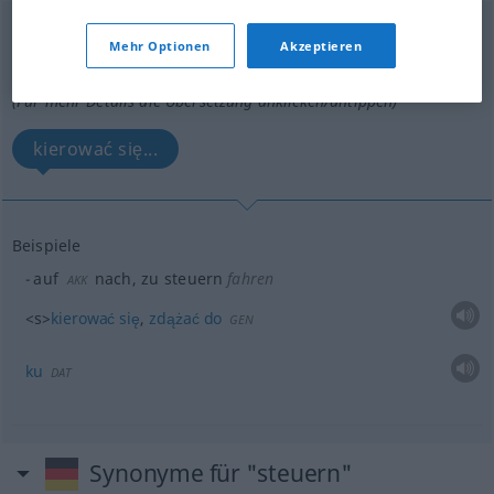
steuern
v/i
<
-re
;
sn
>
Mehr Optionen
Akzeptieren
Übersicht aller Übersetzungen
(Für mehr Details die Übersetzung anklicken/antippen)
kierować się...
Beispiele
auf
nach, zu steuern
fahren
AKK
<s>
kierować
się
,
zdążać
do
GEN
ku
DAT
Synonyme für "steuern"