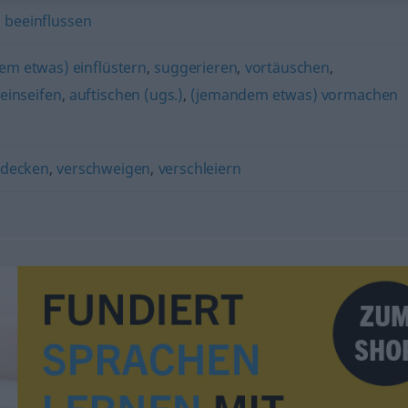
,
beeinflussen
em etwas) einflüstern
,
suggerieren
,
vortäuschen
,
einseifen
,
auftischen (ugs.)
,
(jemandem etwas) vormachen
rdecken
,
verschweigen
,
verschleiern