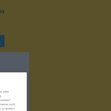
DE
en oder
g-
ustellen“
rweise nicht
en zu ändern