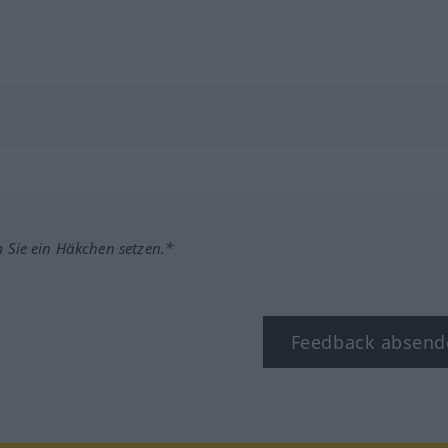
m Sie ein Häkchen setzen.*
Feedback absend