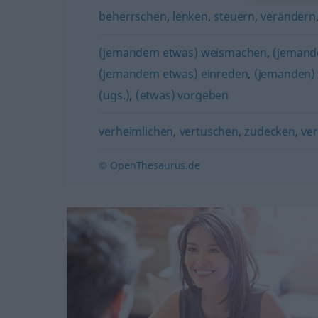
beherrschen
,
lenken
,
steuern
,
verändern
(jemandem etwas) weismachen
,
(jemand
(jemandem etwas) einreden
,
(jemanden) 
(ugs.)
,
(etwas) vorgeben
verheimlichen
,
vertuschen
,
zudecken
,
ve
© OpenThesaurus.de