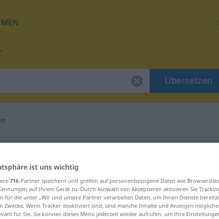
HMEN
Übersetzen
en
 für "manipulieren"
atsphäre ist uns wichtig
etzung
sere
716
-Partner speichern und greifen auf personenbezogene Daten wie Browserdat
Kennungen auf Ihrem Gerät zu. Durch Auswahl von Akzeptieren aktivieren Sie Trackin
n für die unter „Wir und unsere Partner verarbeiten Daten, um Ihnen Dienste bereitz
n Zwecke. Wenn Tracker deaktiviert sind, sind manche Inhalte und Anzeigen mögliche
evant für Sie. Sie können dieses Menü jederzeit wieder aufrufen, um Ihre Einstellung