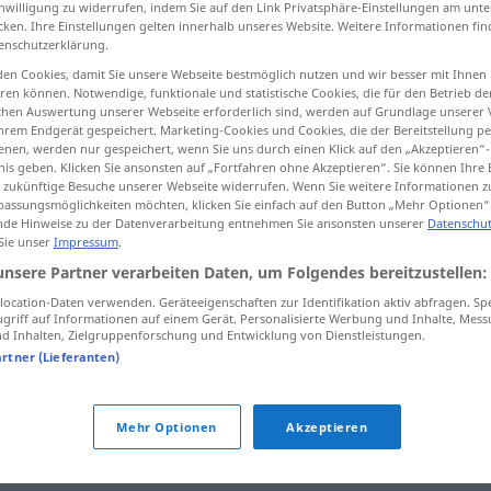
inwilligung zu widerrufen, indem Sie auf den Link Privatsphäre-Einstellungen am unt
cken. Ihre Einstellungen gelten innerhalb unseres Website. Weitere Informationen fin
enschutzerklärung.
en Cookies, damit Sie unsere Webseite bestmöglich nutzen und wir besser mit Ihnen
en können. Notwendige, funktionale und statistische Cookies, die für den Betrieb d
tippen)
ischen Auswertung unserer Webseite erforderlich sind, werden auf Grundlage unserer
hrem Endgerät gespeichert. Marketing-Cookies und Cookies, die der Bereitstellung per
ał przy
nen, werden nur gespeichert, wenn Sie uns durch einen Klick auf den „Akzeptieren“-
nis geben. Klicken Sie ansonsten auf „Fortfahren ohne Akzeptieren“. Sie können Ihre 
ür zukünftige Besuche unserer Webseite widerrufen. Wenn Sie weitere Informationen 
assungsmöglichkeiten möchten, klicken Sie einfach auf den Button „Mehr Optionen“
de Hinweise zu der Datenverarbeitung entnehmen Sie ansonsten unserer
Datenschut
 Sie unser
Impressum
.
jemanden,
etwas
manipulieren
unsere Partner verarbeiten Daten, um Folgendes bereitzustellen:
etwas
ist manipuliert
worden
ocation-Daten verwenden. Geräteeigenschaften zur Identifikation aktiv abfragen. Sp
DAT
griff auf Informationen auf einem Gerät. Personalisierte Werbung und Inhalte, Mes
 Inhalten, Zielgruppenforschung und Entwicklung von Dienstleistungen.
artner (Lieferanten)
en"
Mehr Optionen
Akzeptieren