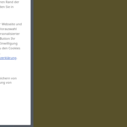
eren Rand der
den Sie in
er Webseite und
 Vorauswahl
sonalisierter
Button Ihr
Einwilligung
zu den Cookies
.
zerklärung
.
eichern von
sung von