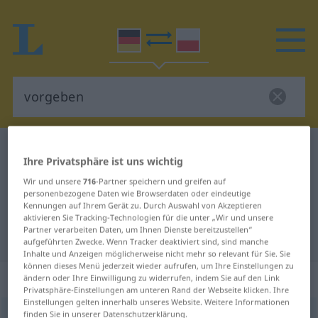
Deutsch-Polnisch Wörterbuch
vorgeben
Ihre Privatsphäre ist uns wichtig
Deutsch-Polnisch Übersetzung für
Wir und unsere
716
-Partner speichern und greifen auf
"vorgeben"
personenbezogene Daten wie Browserdaten oder eindeutige
Kennungen auf Ihrem Gerät zu. Durch Auswahl von Akzeptieren
aktivieren Sie Tracking-Technologien für die unter „Wir und unsere
Partner verarbeiten Daten, um Ihnen Dienste bereitzustellen“
"vorgeben" Polnisch Übersetzung
aufgeführten Zwecke. Wenn Tracker deaktiviert sind, sind manche
Inhalte und Anzeigen möglicherweise nicht mehr so relevant für Sie. Sie
können dieses Menü jederzeit wieder aufrufen, um Ihre Einstellungen zu
„vorgeben“
ändern oder Ihre Einwilligung zu widerrufen, indem Sie auf den Link
Privatsphäre-Einstellungen am unteren Rand der Webseite klicken. Ihre
Einstellungen gelten innerhalb unseres Website. Weitere Informationen
finden Sie in unserer Datenschutzerklärung.
vorgeben
<
irr
>