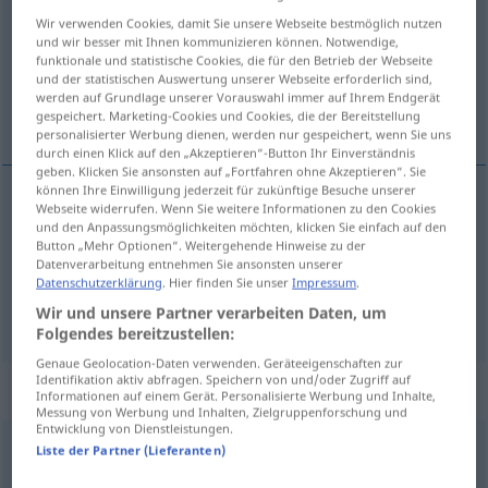
Wir verwenden Cookies, damit Sie unsere Webseite bestmöglich nutzen
Übersicht aller Übersetzungen
und wir besser mit Ihnen kommunizieren können. Notwendige,
funktionale und statistische Cookies, die für den Betrieb der Webseite
(Für mehr Details die Übersetzung anklicken/antippen)
und der statistischen Auswertung unserer Webseite erforderlich sind,
werden auf Grundlage unserer Vorauswahl immer auf Ihrem Endgerät
twierdzić, zadać
gespeichert. Marketing-Cookies und Cookies, die der Bereitstellung
personalisierter Werbung dienen, werden nur gespeichert, wenn Sie uns
durch einen Klick auf den „Akzeptieren“-Button Ihr Einverständnis
geben. Klicken Sie ansonsten auf „Fortfahren ohne Akzeptieren“. Sie
können Ihre Einwilligung jederzeit für zukünftige Besuche unserer
Webseite widerrufen. Wenn Sie weitere Informationen zu den Cookies
twierdzić
vorgeben
behaupten
und den Anpassungsmöglichkeiten möchten, klicken Sie einfach auf den
Button „Mehr Optionen“. Weitergehende Hinweise zu der
Datenverarbeitung entnehmen Sie ansonsten unserer
zada(wa)ć
vorgeben
Zeit usw
Datenschutzerklärung
. Hier finden Sie unser
Impressum
.
Wir und unsere Partner verarbeiten Daten, um
Folgendes bereitzustellen:
Genaue Geolocation-Daten verwenden. Geräteeigenschaften zur
Identifikation aktiv abfragen. Speichern von und/oder Zugriff auf
Synonyme für "vorgeben"
Informationen auf einem Gerät. Personalisierte Werbung und Inhalte,
Messung von Werbung und Inhalten, Zielgruppenforschung und
Entwicklung von Dienstleistungen.
Liste der Partner (Lieferanten)
vortäuschen
,
vorspielen