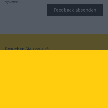
*Pflichtfeld
Feedback absenden
Besuchen Sie uns auf:
facebook
YouTube
Instagram
Langenscheidt
NUTZUNGSBEDINGUNGEN