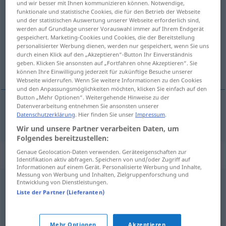
und wir besser mit Ihnen kommunizieren können. Notwendige,
simulieren
funktionale und statistische Cookies, die für den Betrieb der Webseite
v/t
u.
v/i
<
simulieren
>
und der statistischen Auswertung unserer Webseite erforderlich sind,
werden auf Grundlage unserer Vorauswahl immer auf Ihrem Endgerät
Übersicht aller Übersetzungen
gespeichert. Marketing-Cookies und Cookies, die der Bereitstellung
(Für mehr Details die Übersetzung anklicken/antippen)
personalisierter Werbung dienen, werden nur gespeichert, wenn Sie uns
durch einen Klick auf den „Akzeptieren“-Button Ihr Einverständnis
geben. Klicken Sie ansonsten auf „Fortfahren ohne Akzeptieren“. Sie
symulować
können Ihre Einwilligung jederzeit für zukünftige Besuche unserer
Webseite widerrufen. Wenn Sie weitere Informationen zu den Cookies
und den Anpassungsmöglichkeiten möchten, klicken Sie einfach auf den
Button „Mehr Optionen“. Weitergehende Hinweise zu der
Datenverarbeitung entnehmen Sie ansonsten unserer
Datenschutzerklärung
. Hier finden Sie unser
Impressum
.
symulować
simulieren
Wir und unsere Partner verarbeiten Daten, um
Folgendes bereitzustellen:
Genaue Geolocation-Daten verwenden. Geräteeigenschaften zur
Synonyme für "simulieren"
Identifikation aktiv abfragen. Speichern von und/oder Zugriff auf
Informationen auf einem Gerät. Personalisierte Werbung und Inhalte,
Messung von Werbung und Inhalten, Zielgruppenforschung und
Entwicklung von Dienstleistungen.
vortäuschen
,
vorgeben (etwas zu sein)
,
markieren (ugs.)
,
Liste der Partner (Lieferanten)
(sich) verstellen
,
schauspielern
,
(sich) geben
Mehr Optionen
Akzeptieren