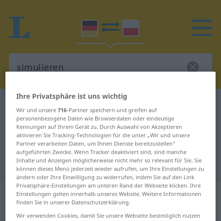
Ihre Privatsphäre ist uns wichtig
Deutsch-Polnisch Wörterbuch
simulieren
Wir und unsere
716
-Partner speichern und greifen auf
Deutsch-Polnisch Übersetzung für
personenbezogene Daten wie Browserdaten oder eindeutige
Kennungen auf Ihrem Gerät zu. Durch Auswahl von Akzeptieren
"simulieren"
aktivieren Sie Tracking-Technologien für die unter „Wir und unsere
Partner verarbeiten Daten, um Ihnen Dienste bereitzustellen“
aufgeführten Zwecke. Wenn Tracker deaktiviert sind, sind manche
Inhalte und Anzeigen möglicherweise nicht mehr so relevant für Sie. Sie
"simulieren" Polnisch Übersetzung
können dieses Menü jederzeit wieder aufrufen, um Ihre Einstellungen zu
ändern oder Ihre Einwilligung zu widerrufen, indem Sie auf den Link
Privatsphäre-Einstellungen am unteren Rand der Webseite klicken. Ihre
„simulieren“
: transitives Verb |
Einstellungen gelten innerhalb unseres Website. Weitere Informationen
finden Sie in unserer Datenschutzerklärung.
intransitives Verb
Wir verwenden Cookies, damit Sie unsere Webseite bestmöglich nutzen