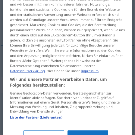
und wir besser mit Ihnen kommunizieren können. Notwendige,
funktionale und statistische Cookies, die für den Betrieb der Webseite
Übersicht aller Übersetzungen
und der statistischen Auswertung unserer Webseite erforderlich sind,
(Für mehr Details die Übersetzung anklicken/antippen)
werden auf Grundlage unserer Vorauswahl immer auf Ihrem Endgerät
gespeichert. Marketing-Cookies und Cookies, die der Bereitstellung
personalisierter Werbung dienen, werden nur gespeichert, wenn Sie uns
<na-, wy>regulować
durch einen Klick auf den „Akzeptieren“-Button Ihr Einverständnis
geben. Klicken Sie ansonsten auf „Fortfahren ohne Akzeptieren“. Sie
können Ihre Einwilligung jederzeit für zukünftige Besuche unserer
Webseite widerrufen. Wenn Sie weitere Informationen zu den Cookies
und den Anpassungsmöglichkeiten möchten, klicken Sie einfach auf den
Button „Mehr Optionen“. Weitergehende Hinweise zu der
regulować
regulieren
Datenverarbeitung entnehmen Sie ansonsten unserer
Datenschutzerklärung
. Hier finden Sie unser
Impressum
.
Wir und unsere Partner verarbeiten Daten, um
Synonyme für "regulieren"
Folgendes bereitzustellen:
Genaue Geolocation-Daten verwenden. Geräteeigenschaften zur
Identifikation aktiv abfragen. Speichern von und/oder Zugriff auf
Informationen auf einem Gerät. Personalisierte Werbung und Inhalte,
ausgeben
,
bestreiten (Geldbetrag)
,
entrichten
,
bezahlen
Messung von Werbung und Inhalten, Zielgruppenforschung und
Entwicklung von Dienstleistungen.
(Hauptform)
,
aufkommen (für)
,
abführen (Steuern)
,
Liste der Partner (Lieferanten)
lockermachen (Geldbetrag) (ugs.)
,
zahlen
,
begleichen
(Rechnung)
,
abdrücken (ugs.)
,
verausgaben