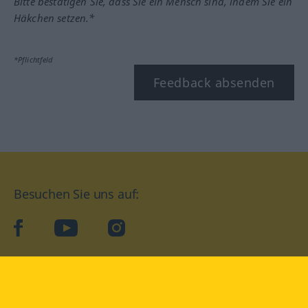
Bitte bestätigen Sie, dass Sie ein Mensch sind, indem Sie ein
Häkchen setzen.*
*Pflichtfeld
Feedback absenden
Besuchen Sie uns auf:
facebook
YouTube
Instagram
Langenscheidt