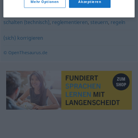
Mehr Optionen
Akzeptieren
(Verwaltungsdeutsch)
,
blechen (ugs.)
,
berappen (ugs.)
schalten (technisch)
,
reglementieren
,
steuern
,
regeln
(sich) korrigieren
© OpenThesaurus.de