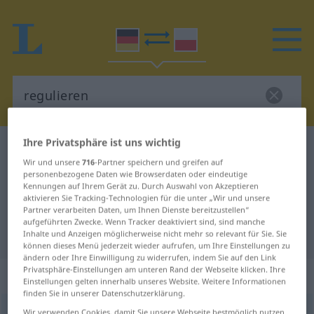
Ihre Privatsphäre ist uns wichtig
Deutsch-Polnisch Wörterbuch
regulieren
Wir und unsere
716
-Partner speichern und greifen auf
Deutsch-Polnisch Übersetzung für
personenbezogene Daten wie Browserdaten oder eindeutige
Kennungen auf Ihrem Gerät zu. Durch Auswahl von Akzeptieren
"regulieren"
aktivieren Sie Tracking-Technologien für die unter „Wir und unsere
Partner verarbeiten Daten, um Ihnen Dienste bereitzustellen“
aufgeführten Zwecke. Wenn Tracker deaktiviert sind, sind manche
"regulieren" Polnisch Übersetzung
Inhalte und Anzeigen möglicherweise nicht mehr so relevant für Sie. Sie
können dieses Menü jederzeit wieder aufrufen, um Ihre Einstellungen zu
ändern oder Ihre Einwilligung zu widerrufen, indem Sie auf den Link
Privatsphäre-Einstellungen am unteren Rand der Webseite klicken. Ihre
„regulieren“
Einstellungen gelten innerhalb unseres Website. Weitere Informationen
finden Sie in unserer Datenschutzerklärung.
regulieren
<
regulieren
>
Wir verwenden Cookies, damit Sie unsere Webseite bestmöglich nutzen