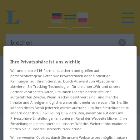
Ihre Privatsphäre ist uns wichtig
Deutsch-Polnisch Wörterbuch
blechen
Wir und unsere
716
-Partner speichern und greifen auf
Deutsch-Polnisch Übersetzung für
personenbezogene Daten wie Browserdaten oder eindeutige
Kennungen auf Ihrem Gerät zu. Durch Auswahl von Akzeptieren
"blechen"
aktivieren Sie Tracking-Technologien für die unter „Wir und unsere
Partner verarbeiten Daten, um Ihnen Dienste bereitzustellen“
aufgeführten Zwecke. Wenn Tracker deaktiviert sind, sind manche
Inhalte und Anzeigen möglicherweise nicht mehr so relevant für Sie. Sie
"blechen" Polnisch Übersetzung
können dieses Menü jederzeit wieder aufrufen, um Ihre Einstellungen zu
ändern oder Ihre Einwilligung zu widerrufen, indem Sie auf den Link
Privatsphäre-Einstellungen am unteren Rand der Webseite klicken. Ihre
„blechen“
: transitives Verb
Einstellungen gelten innerhalb unseres Website. Weitere Informationen
finden Sie in unserer Datenschutzerklärung.
Wir verwenden Cookies, damit Sie unsere Webseite bestmöglich nutzen
blechen
v/t
UMG