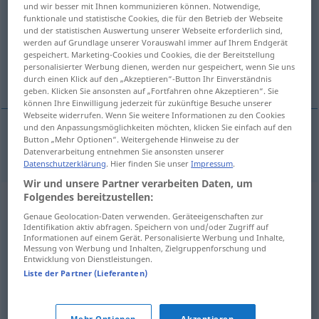
und wir besser mit Ihnen kommunizieren können. Notwendige,
funktionale und statistische Cookies, die für den Betrieb der Webseite
Übersicht aller Übersetzungen
und der statistischen Auswertung unserer Webseite erforderlich sind,
werden auf Grundlage unserer Vorauswahl immer auf Ihrem Endgerät
(Für mehr Details die Übersetzung anklicken/antippen)
gespeichert. Marketing-Cookies und Cookies, die der Bereitstellung
personalisierter Werbung dienen, werden nur gespeichert, wenn Sie uns
bulić
durch einen Klick auf den „Akzeptieren“-Button Ihr Einverständnis
geben. Klicken Sie ansonsten auf „Fortfahren ohne Akzeptieren“. Sie
können Ihre Einwilligung jederzeit für zukünftige Besuche unserer
Webseite widerrufen. Wenn Sie weitere Informationen zu den Cookies
und den Anpassungsmöglichkeiten möchten, klicken Sie einfach auf den
Button „Mehr Optionen“. Weitergehende Hinweise zu der
<wy>
bulić
(
für
za
)
blechen
zahlen
AKK
Datenverarbeitung entnehmen Sie ansonsten unserer
Datenschutzerklärung
. Hier finden Sie unser
Impressum
.
Wir und unsere Partner verarbeiten Daten, um
Folgendes bereitzustellen:
Synonyme für "blechen"
Genaue Geolocation-Daten verwenden. Geräteeigenschaften zur
Identifikation aktiv abfragen. Speichern von und/oder Zugriff auf
Informationen auf einem Gerät. Personalisierte Werbung und Inhalte,
ausgeben
,
bestreiten (Geldbetrag)
,
entrichten
,
bezahlen
Messung von Werbung und Inhalten, Zielgruppenforschung und
Entwicklung von Dienstleistungen.
(Hauptform)
,
aufkommen (für)
,
(Schaden) regulieren
,
Liste der Partner (Lieferanten)
abführen (Steuern)
,
lockermachen (Geldbetrag) (ugs.)
,
zahlen
,
begleichen (Rechnung)
,
abdrücken (ugs.)
,
Mehr Optionen
Akzeptieren