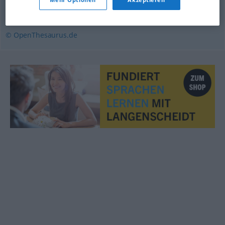
verausgaben (Verwaltungsdeutsch)
,
berappen (ugs.)
© OpenThesaurus.de