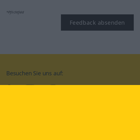
*Pflichtfeld
Feedback absenden
Besuchen Sie uns auf:
facebook
YouTube
Instagram
Langenscheidt