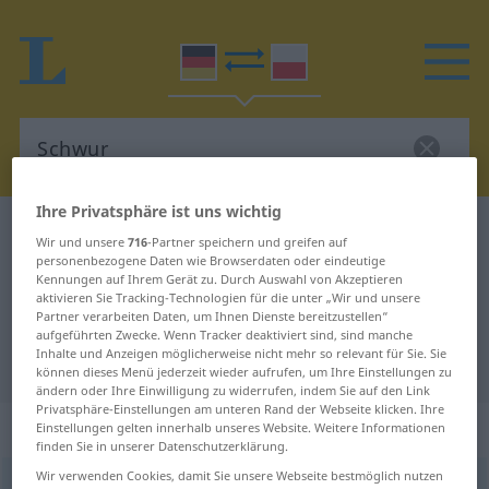
Ihre Privatsphäre ist uns wichtig
Deutsch-Polnisch Wörterbuch
Schwur
Wir und unsere
716
-Partner speichern und greifen auf
Deutsch-Polnisch Übersetzung für
personenbezogene Daten wie Browserdaten oder eindeutige
Kennungen auf Ihrem Gerät zu. Durch Auswahl von Akzeptieren
"Schwur"
aktivieren Sie Tracking-Technologien für die unter „Wir und unsere
Partner verarbeiten Daten, um Ihnen Dienste bereitzustellen“
aufgeführten Zwecke. Wenn Tracker deaktiviert sind, sind manche
Inhalte und Anzeigen möglicherweise nicht mehr so relevant für Sie. Sie
"Schwur" Polnisch Übersetzung
können dieses Menü jederzeit wieder aufrufen, um Ihre Einstellungen zu
ändern oder Ihre Einwilligung zu widerrufen, indem Sie auf den Link
Privatsphäre-Einstellungen am unteren Rand der Webseite klicken. Ihre
„Schwur“
: Maskulinum
Einstellungen gelten innerhalb unseres Website. Weitere Informationen
finden Sie in unserer Datenschutzerklärung.
Wir verwenden Cookies, damit Sie unsere Webseite bestmöglich nutzen
Schwur
m
<
-[e]s
;
Schwüre
>