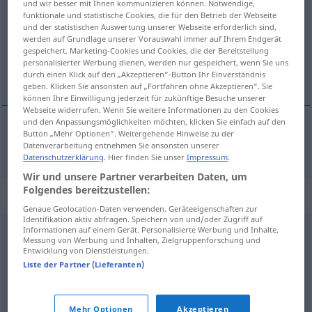
und wir besser mit Ihnen kommunizieren können. Notwendige,
funktionale und statistische Cookies, die für den Betrieb der Webseite
Übersicht aller Übersetzungen
und der statistischen Auswertung unserer Webseite erforderlich sind,
werden auf Grundlage unserer Vorauswahl immer auf Ihrem Endgerät
(Für mehr Details die Übersetzung anklicken/antippen)
gespeichert. Marketing-Cookies und Cookies, die der Bereitstellung
personalisierter Werbung dienen, werden nur gespeichert, wenn Sie uns
przysięga
durch einen Klick auf den „Akzeptieren“-Button Ihr Einverständnis
geben. Klicken Sie ansonsten auf „Fortfahren ohne Akzeptieren“. Sie
können Ihre Einwilligung jederzeit für zukünftige Besuche unserer
Webseite widerrufen. Wenn Sie weitere Informationen zu den Cookies
und den Anpassungsmöglichkeiten möchten, klicken Sie einfach auf den
Button „Mehr Optionen“. Weitergehende Hinweise zu der
przysięga
Schwur
Datenverarbeitung entnehmen Sie ansonsten unserer
Datenschutzerklärung
. Hier finden Sie unser
Impressum
.
Wir und unsere Partner verarbeiten Daten, um
Folgendes bereitzustellen:
Synonyme für "Schwur"
Genaue Geolocation-Daten verwenden. Geräteeigenschaften zur
Identifikation aktiv abfragen. Speichern von und/oder Zugriff auf
Informationen auf einem Gerät. Personalisierte Werbung und Inhalte,
Messung von Werbung und Inhalten, Zielgruppenforschung und
Gelöbnis
,
Ehrenwort
,
Verpflichtung
,
Gelübde
,
Entwicklung von Dienstleistungen.
Bekräftigung
,
Erklärung
,
Eid
,
Bund
Liste der Partner (Lieferanten)
© OpenThesaurus.de
Mehr Optionen
Akzeptieren