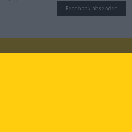
Feedback absenden
Besuchen Sie uns auf:
facebook
YouTube
Instagram
Langenscheidt
NUTZUNGSBEDINGUNGEN