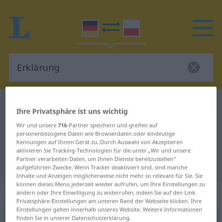
Deutsch-Polnisch Wörterbuch
Erklärung
Ihre Privatsphäre ist uns wichtig
Deutsch-Polnisch Übersetzung für
Wir und unsere
716
-Partner speichern und greifen auf
personenbezogene Daten wie Browserdaten oder eindeutige
"Erklärung"
Kennungen auf Ihrem Gerät zu. Durch Auswahl von Akzeptieren
aktivieren Sie Tracking-Technologien für die unter „Wir und unsere
Partner verarbeiten Daten, um Ihnen Dienste bereitzustellen“
"Erklärung" Polnisch Übersetzung
aufgeführten Zwecke. Wenn Tracker deaktiviert sind, sind manche
Inhalte und Anzeigen möglicherweise nicht mehr so relevant für Sie. Sie
können dieses Menü jederzeit wieder aufrufen, um Ihre Einstellungen zu
„Erklärung“
: Femininum
ändern oder Ihre Einwilligung zu widerrufen, indem Sie auf den Link
Privatsphäre-Einstellungen am unteren Rand der Webseite klicken. Ihre
Einstellungen gelten innerhalb unseres Website. Weitere Informationen
finden Sie in unserer Datenschutzerklärung.
Erklärung
f