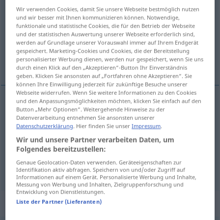
Wir verwenden Cookies, damit Sie unsere Webseite bestmöglich nutzen
Übersicht aller Übersetzungen
und wir besser mit Ihnen kommunizieren können. Notwendige,
funktionale und statistische Cookies, die für den Betrieb der Webseite
(Für mehr Details die Übersetzung anklicken/antippen)
und der statistischen Auswertung unserer Webseite erforderlich sind,
werden auf Grundlage unserer Vorauswahl immer auf Ihrem Endgerät
wyjaśnienie, wytłumaczenie, oświadczenie,
gespeichert. Marketing-Cookies und Cookies, die der Bereitstellung
personalisierter Werbung dienen, werden nur gespeichert, wenn Sie uns
deklaracja
durch einen Klick auf den „Akzeptieren“-Button Ihr Einverständnis
geben. Klicken Sie ansonsten auf „Fortfahren ohne Akzeptieren“. Sie
können Ihre Einwilligung jederzeit für zukünftige Besuche unserer
Webseite widerrufen. Wenn Sie weitere Informationen zu den Cookies
und den Anpassungsmöglichkeiten möchten, klicken Sie einfach auf den
Button „Mehr Optionen“. Weitergehende Hinweise zu der
wyjaśnienie
,
wytłumaczenie
Erklärung
a.
Datenverarbeitung entnehmen Sie ansonsten unserer
Datenschutzerklärung
. Hier finden Sie unser
Impressum
.
Begründung
Wir und unsere Partner verarbeiten Daten, um
Folgendes bereitzustellen:
oświadczenie
,
deklaracja
Erklärung
Mitteilung
Genaue Geolocation-Daten verwenden. Geräteeigenschaften zur
Identifikation aktiv abfragen. Speichern von und/oder Zugriff auf
Informationen auf einem Gerät. Personalisierte Werbung und Inhalte,
Messung von Werbung und Inhalten, Zielgruppenforschung und
Entwicklung von Dienstleistungen.
Beispielsätze für "Erklärung"
Liste der Partner (Lieferanten)