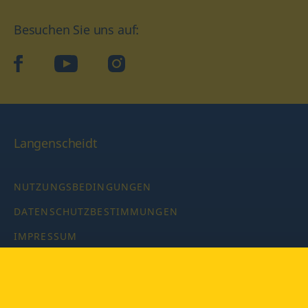
Besuchen Sie uns auf:
facebook
YouTube
Instagram
Langenscheidt
NUTZUNGSBEDINGUNGEN
DATENSCHUTZBESTIMMUNGEN
IMPRESSUM
PRIVATSPHÄRE-EINSTELLUNGEN
LATEINWÖRTERBUCH MIT CODE