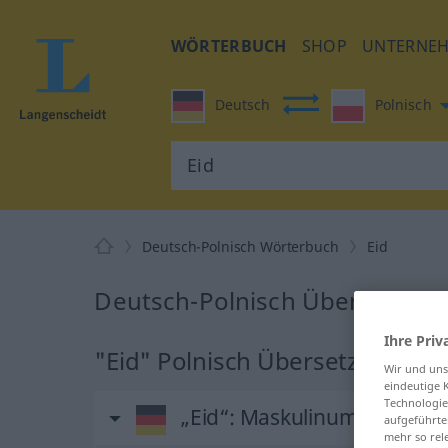
WÖRTERBUCH
SHOP
UNTERNE
Deutsch
Polnisch
Deutsch-Polnisch Wörterbuch
Eid
Deutsch-Polnisch Übersetzung 
Ihre Priv
"Eid" Polnisch Übersetzung
Wir und un
eindeutige 
Technologie
„Eid“
: Maskulinum
aufgeführte
mehr so rel