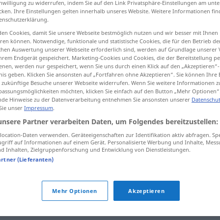
inwilligung zu widerrufen, indem Sie auf den Link Privatsphäre-Einstellungen am unt
cken. Ihre Einstellungen gelten innerhalb unseres Website. Weitere Informationen fin
enschutzerklärung.
en Cookies, damit Sie unsere Webseite bestmöglich nutzen und wir besser mit Ihnen
en können. Notwendige, funktionale und statistische Cookies, die für den Betrieb d
tippen)
ischen Auswertung unserer Webseite erforderlich sind, werden auf Grundlage unserer
hrem Endgerät gespeichert. Marketing-Cookies und Cookies, die der Bereitstellung per
nen, werden nur gespeichert, wenn Sie uns durch einen Klick auf den „Akzeptieren“-
nis geben. Klicken Sie ansonsten auf „Fortfahren ohne Akzeptieren“. Sie können Ihre 
ür zukünftige Besuche unserer Webseite widerrufen. Wenn Sie weitere Informationen 
assungsmöglichkeiten möchten, klicken Sie einfach auf den Button „Mehr Optionen“
de Hinweise zu der Datenverarbeitung entnehmen Sie ansonsten unserer
Datenschut
Eid
 Sie unser
Impressum
.
unsere Partner verarbeiten Daten, um Folgendes bereitzustellen:
ocation-Daten verwenden. Geräteeigenschaften zur Identifikation aktiv abfragen. Sp
griff auf Informationen auf einem Gerät. Personalisierte Werbung und Inhalte, Mes
unter Eid
aussagen
 Inhalten, Zielgruppenforschung und Entwicklung von Dienstleistungen.
artner (Lieferanten)
an Eides
statt
Mehr Optionen
Akzeptieren