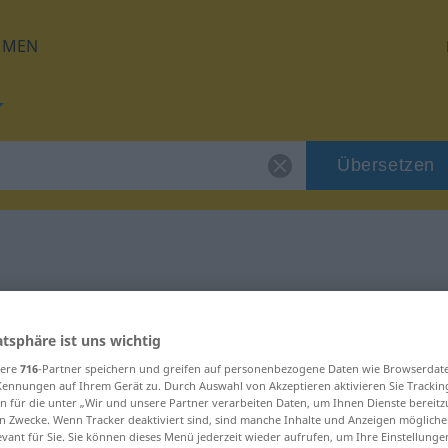
HMEN
Übersetzen
für "Eid"
atsphäre ist uns wichtig
sere
716
-Partner speichern und greifen auf personenbezogene Daten wie Browserdat
Kennungen auf Ihrem Gerät zu. Durch Auswahl von Akzeptieren aktivieren Sie Trackin
n für die unter „Wir und unsere Partner verarbeiten Daten, um Ihnen Dienste bereitz
n Zwecke. Wenn Tracker deaktiviert sind, sind manche Inhalte und Anzeigen mögliche
evant für Sie. Sie können dieses Menü jederzeit wieder aufrufen, um Ihre Einstellung