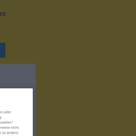
DE
en oder
g-
ustellen“
rweise nicht
en zu ändern