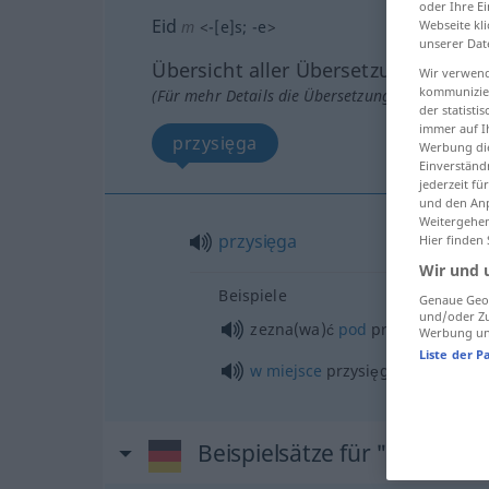
oder Ihre E
Eid
Webseite kli
m
<
-[e]s
;
-e
>
unserer Dat
Übersicht aller Übersetzungen
Wir verwend
kommunizier
(Für mehr Details die Übersetzung anklicken/an
der statist
immer auf I
przysięga
Werbung die
Einverständ
jederzeit f
und den Anp
Weitergehen
przysięga
Hier finden
Wir und 
Beispiele
Genaue Geol
und/oder Zu
zezna(wa)ć
pod
przysięgą
Werbung und
Liste der P
w
miejsce
przysięgi
Beispielsätze für "Eid"