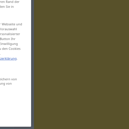
eren Rand der
den Sie in
er Webseite und
 Vorauswahl
sonalisierter
Button Ihr
Einwilligung
zu den Cookies
.
zerklärung
.
eichern von
sung von