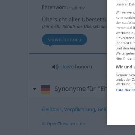
unserer Dat
Ehrenwort
n
<
pl
-e
>
Wir verwend
kommunizier
Übersicht aller Übersetzungen
der statist
(Für mehr Details die Übersetzung anklicken/an
immer auf I
Werbung die
Einverständ
słowo honoru
jederzeit f
und den Anp
Weitergehen
Hier finden
słowo
honoru
Wir und 
Genaue Geol
und/oder Zu
Werbung und
Synonyme für "Ehrenwort"
Liste der P
Gelöbnis
,
Verpflichtung
,
Gelübde
,
Schwu
© OpenThesaurus.de