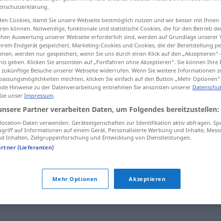
enschutzerklärung.
en Cookies, damit Sie unsere Webseite bestmöglich nutzen und wir besser mit Ihnen
en können. Notwendige, funktionale und statistische Cookies, die für den Betrieb d
ischen Auswertung unserer Webseite erforderlich sind, werden auf Grundlage unserer
tippen)
hrem Endgerät gespeichert. Marketing-Cookies und Cookies, die der Bereitstellung per
nen, werden nur gespeichert, wenn Sie uns durch einen Klick auf den „Akzeptieren“-
nis geben. Klicken Sie ansonsten auf „Fortfahren ohne Akzeptieren“. Sie können Ihre 
ür zukünftige Besuche unserer Webseite widerrufen. Wenn Sie weitere Informationen 
assungsmöglichkeiten möchten, klicken Sie einfach auf den Button „Mehr Optionen“
de Hinweise zu der Datenverarbeitung entnehmen Sie ansonsten unserer
Datenschut
 Sie unser
Impressum
.
Ehrenwort
unsere Partner verarbeiten Daten, um Folgendes bereitzustellen:
ocation-Daten verwenden. Geräteeigenschaften zur Identifikation aktiv abfragen. Sp
griff auf Informationen auf einem Gerät. Personalisierte Werbung und Inhalte, Mes
 Inhalten, Zielgruppenforschung und Entwicklung von Dienstleistungen.
artner (Lieferanten)
r
,
Bekräftigung
,
Erklärung
,
Eid
,
Bund
Mehr Optionen
Akzeptieren