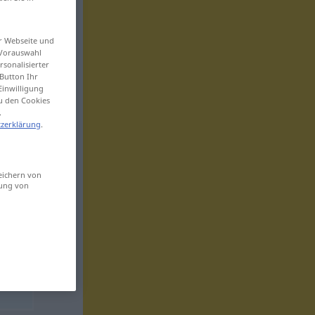
er Webseite und
 Vorauswahl
sonalisierter
Button Ihr
Einwilligung
zu den Cookies
.
zerklärung
.
eichern von
sung von