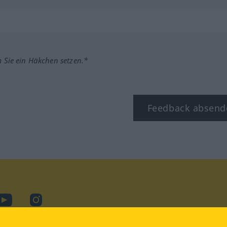
m Sie ein Häkchen setzen.*
Feedback absend
ook
YouTube
Instagram