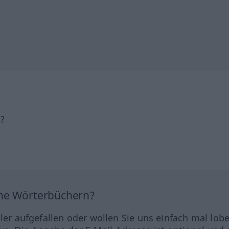
h?
ine Wörterbüchern?
hler aufgefallen oder wollen Sie uns einfach mal lob