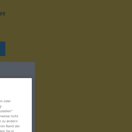
DE
en oder
g-
ustellen“
rweise nicht
en zu ändern
eren Rand der
den Sie in