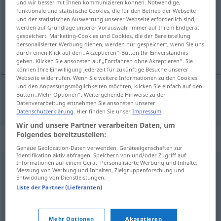
und wir besser mit Ihnen kommunizieren können. Notwendige,
funktionale und statistische Cookies, die für den Betrieb der Webseite
Übersicht aller Übersetzungen
und der statistischen Auswertung unserer Webseite erforderlich sind,
werden auf Grundlage unserer Vorauswahl immer auf Ihrem Endgerät
(Für mehr Details die Übersetzung anklicken/antippen)
gespeichert. Marketing-Cookies und Cookies, die der Bereitstellung
personalisierter Werbung dienen, werden nur gespeichert, wenn Sie uns
ślubowanie
durch einen Klick auf den „Akzeptieren“-Button Ihr Einverständnis
geben. Klicken Sie ansonsten auf „Fortfahren ohne Akzeptieren“. Sie
können Ihre Einwilligung jederzeit für zukünftige Besuche unserer
Webseite widerrufen. Wenn Sie weitere Informationen zu den Cookies
und den Anpassungsmöglichkeiten möchten, klicken Sie einfach auf den
Button „Mehr Optionen“. Weitergehende Hinweise zu der
ślubowanie
Gelöbnis
Datenverarbeitung entnehmen Sie ansonsten unserer
Datenschutzerklärung
. Hier finden Sie unser
Impressum
.
Wir und unsere Partner verarbeiten Daten, um
Folgendes bereitzustellen:
Synonyme für "Gelöbnis"
Genaue Geolocation-Daten verwenden. Geräteeigenschaften zur
Identifikation aktiv abfragen. Speichern von und/oder Zugriff auf
Informationen auf einem Gerät. Personalisierte Werbung und Inhalte,
Messung von Werbung und Inhalten, Zielgruppenforschung und
Ehrenwort
,
Verpflichtung
,
Gelübde
,
Schwur
,
Entwicklung von Dienstleistungen.
Bekräftigung
,
Erklärung
,
Eid
,
Bund
Liste der Partner (Lieferanten)
© OpenThesaurus.de
Mehr Optionen
Akzeptieren