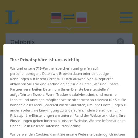
Ihre Privatsphäre ist uns wichtig
Deutsch-Polnisch Wörterbuch
Gelöbnis
Wir und unsere
716
-Partner speichern und greifen auf
Deutsch-Polnisch Übersetzung für
personenbezogene Daten wie Browserdaten oder eindeutige
Kennungen auf Ihrem Gerät zu. Durch Auswahl von Akzeptieren
"Gelöbnis"
aktivieren Sie Tracking-Technologien für die unter „Wir und unsere
Partner verarbeiten Daten, um Ihnen Dienste bereitzustellen“
aufgeführten Zwecke. Wenn Tracker deaktiviert sind, sind manche
Inhalte und Anzeigen möglicherweise nicht mehr so relevant für Sie. Sie
"Gelöbnis" Polnisch Übersetzung
können dieses Menü jederzeit wieder aufrufen, um Ihre Einstellungen zu
ändern oder Ihre Einwilligung zu widerrufen, indem Sie auf den Link
Privatsphäre-Einstellungen am unteren Rand der Webseite klicken. Ihre
„Gelöbnis“
: Neutrum, sächlich
Einstellungen gelten innerhalb unseres Website. Weitere Informationen
finden Sie in unserer Datenschutzerklärung.
Wir verwenden Cookies, damit Sie unsere Webseite bestmöglich nutzen
Gelöbnis
n
<
-ses
;
-se
>