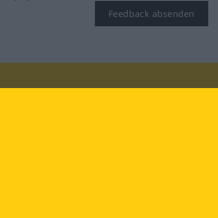
Feedback absenden
Besuchen Sie uns auf:
facebook
YouTube
Instagram
Langenscheidt
NUTZUNGSBEDINGUNGEN