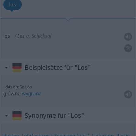
los
los
Los
a.
Schicksal
Beispielsätze für "Los"
das große Los
główna
wygrana
Synonyme für "Los"
Posten
,
Lot (fachspr.)
,
Schwung (ugs.)
,
Lieferung
,
Partie