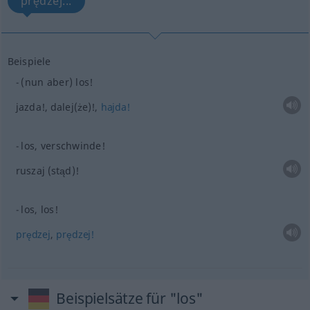
prędzej...
Beispiele
(nun aber) los!
jazda!, dalej(że)!,
hajda!
los, verschwinde!
ruszaj (stąd)!
los, los!
prędzej
,
prędzej!
Beispielsätze für "los"