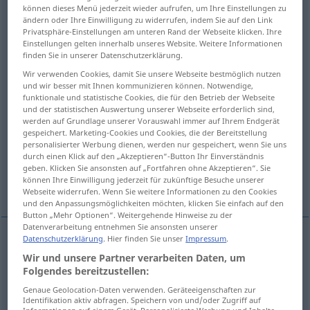
können dieses Menü jederzeit wieder aufrufen, um Ihre Einstellungen zu
ändern oder Ihre Einwilligung zu widerrufen, indem Sie auf den Link
Übersicht aller Übersetzungen
Privatsphäre-Einstellungen am unteren Rand der Webseite klicken. Ihre
(Für mehr Details die Übersetzung anklicken/antippen)
Einstellungen gelten innerhalb unseres Website. Weitere Informationen
finden Sie in unserer Datenschutzerklärung.
urwać się...
pies urwał się z łańcucha...
Wir verwenden Cookies, damit Sie unsere Webseite bestmöglich nutzen
und wir besser mit Ihnen kommunizieren können. Notwendige,
funktionale und statistische Cookies, die für den Betrieb der Webseite
pozbyliśmy się...
und der statistischen Auswertung unserer Webseite erforderlich sind,
werden auf Grundlage unserer Vorauswahl immer auf Ihrem Endgerät
gespeichert. Marketing-Cookies und Cookies, die der Bereitstellung
personalisierter Werbung dienen, werden nur gespeichert, wenn Sie uns
moje pieniądze przepadły...
durch einen Klick auf den „Akzeptieren“-Button Ihr Einverständnis
geben. Klicken Sie ansonsten auf „Fortfahren ohne Akzeptieren“. Sie
können Ihre Einwilligung jederzeit für zukünftige Besuche unserer
co się stało?...
tam się coś dzieje...
Webseite widerrufen. Wenn Sie weitere Informationen zu den Cookies
und den Anpassungsmöglichkeiten möchten, klicken Sie einfach auf den
Button „Mehr Optionen“. Weitergehende Hinweise zu der
Datenverarbeitung entnehmen Sie ansonsten unserer
Datenschutzerklärung
. Hier finden Sie unser
Impressum
.
Beispiele
Wir und unsere Partner verarbeiten Daten, um
los
sein
Knopf usw
Folgendes bereitzustellen:
Genaue Geolocation-Daten verwenden. Geräteeigenschaften zur
urwać
się
Identifikation aktiv abfragen. Speichern von und/oder Zugriff auf