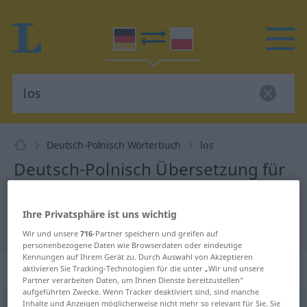
Deutsch-Polnisch Wörterbuch
los
Deutsch-Polnisch Übersetzung für
"los"
Ihre Privatsphäre ist uns wichtig
"los" Polnisch Übersetzung
Wir und unsere
716
-Partner speichern und greifen auf
personenbezogene Daten wie Browserdaten oder eindeutige
Kennungen auf Ihrem Gerät zu. Durch Auswahl von Akzeptieren
„los“
: Adjektiv
aktivieren Sie Tracking-Technologien für die unter „Wir und unsere
Partner verarbeiten Daten, um Ihnen Dienste bereitzustellen“
aufgeführten Zwecke. Wenn Tracker deaktiviert sind, sind manche
Inhalte und Anzeigen möglicherweise nicht mehr so relevant für Sie. Sie
los
adj
<
präd
>