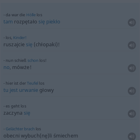
da war die
Hölle
los
tam
rozpętało
się
piekło
los,
Kinder!
ruszajcie
się
(chłopaki)!
nun schieß
schon
los!
no
, mówże!
hier ist der
Teufel
los
tu
jest
urwanie
głowy
es geht los
zaczyna
się
Gelächter
brach
los
obecni wybuch(nę)li śmiechem