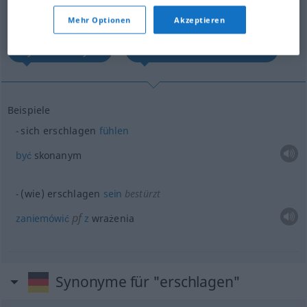
Übersicht aller Übersetzungen
(Für mehr Details die Übersetzung anklicken/antippen)
Mehr Optionen
Akzeptieren
być skonanym
zaniemówić z wrażenia
Beispiele
sich erschlagen
fühlen
być
skonanym
(wie) erschlagen
sein
bestürzt
pf
zaniemówić
z
wrażenia
Synonyme für "erschlagen"