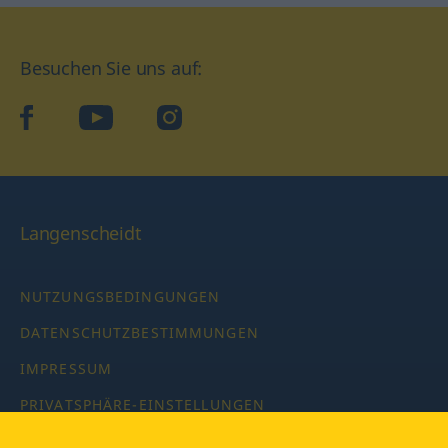
Besuchen Sie uns auf:
facebook
YouTube
Instagram
Langenscheidt
NUTZUNGSBEDINGUNGEN
DATENSCHUTZBESTIMMUNGEN
IMPRESSUM
PRIVATSPHÄRE-EINSTELLUNGEN
LATEINWÖRTERBUCH MIT CODE