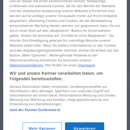
und wir besser mit Ihnen kommunizieren können. Notwendige,
funktionale und statistische Cookies, die für den Betrieb der Webseite
Übersicht aller Übersetzungen
und der statistischen Auswertung unserer Webseite erforderlich sind,
werden auf Grundlage unserer Vorauswahl immer auf Ihrem Endgerät
(Für mehr Details die Übersetzung anklicken/antippen)
gespeichert. Marketing-Cookies und Cookies, die der Bereitstellung
personalisierter Werbung dienen, werden nur gespeichert, wenn Sie uns
przeciążać
durch einen Klick auf den „Akzeptieren“-Button Ihr Einverständnis
geben. Klicken Sie ansonsten auf „Fortfahren ohne Akzeptieren“. Sie
können Ihre Einwilligung jederzeit für zukünftige Besuche unserer
Webseite widerrufen. Wenn Sie weitere Informationen zu den Cookies
und den Anpassungsmöglichkeiten möchten, klicken Sie einfach auf den
Button „Mehr Optionen“. Weitergehende Hinweise zu der
przeciążać
<-żyć>
überlasten
Datenverarbeitung entnehmen Sie ansonsten unserer
Datenschutzerklärung
. Hier finden Sie unser
Impressum
.
Wir und unsere Partner verarbeiten Daten, um
Folgendes bereitzustellen:
Synonyme für "überlasten"
Genaue Geolocation-Daten verwenden. Geräteeigenschaften zur
Identifikation aktiv abfragen. Speichern von und/oder Zugriff auf
Informationen auf einem Gerät. Personalisierte Werbung und Inhalte,
Messung von Werbung und Inhalten, Zielgruppenforschung und
überfordern
,
(sich) übernehmen
,
erschlagen
Entwicklung von Dienstleistungen.
Liste der Partner (Lieferanten)
© OpenThesaurus.de
Mehr Optionen
Akzeptieren