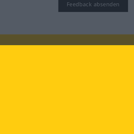
Feedback absenden
Besuchen Sie uns auf:
facebook
YouTube
Instagram
Langenscheidt
NUTZUNGSBEDINGUNGEN
DATENSCHUTZBESTIMMUNGEN