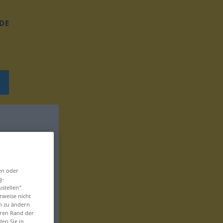
DE
en oder
g-
ustellen“
rweise nicht
en zu ändern
eren Rand der
den Sie in