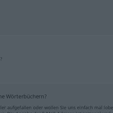
h?
ine Wörterbüchern?
hler aufgefallen oder wollen Sie uns einfach mal lob