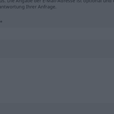
us. Die Angabe der E-Mail-Adresse ist optional und 
ntwortung Ihrer Anfrage.
?*