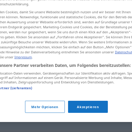
enschutzerklärung.
en Cookies, damit Sie unsere Webseite bestmöglich nutzen und wir besser mit Ihnen
en können. Notwendige, funktionale und statistische Cookies, die für den Betrieb d
ischen Auswertung unserer Webseite erforderlich sind, werden auf Grundlage unserer
tippen)
hrem Endgerät gespeichert. Marketing-Cookies und Cookies, die der Bereitstellung per
nen, werden nur gespeichert, wenn Sie uns durch einen Klick auf den „Akzeptieren“-
nis geben. Klicken Sie ansonsten auf „Fortfahren ohne Akzeptieren“. Sie können Ihre 
ür zukünftige Besuche unserer Webseite widerrufen. Wenn Sie weitere Informationen 
assungsmöglichkeiten möchten, klicken Sie einfach auf den Button „Mehr Optionen“
de Hinweise zu der Datenverarbeitung entnehmen Sie ansonsten unserer
Datenschut
 Sie unser
Impressum
.
schachmatt
unsere Partner verarbeiten Daten, um Folgendes bereitzustellen:
ocation-Daten verwenden. Geräteeigenschaften zur Identifikation aktiv abfragen. Sp
griff auf Informationen auf einem Gerät. Personalisierte Werbung und Inhalte, Mes
 Inhalten, Zielgruppenforschung und Entwicklung von Dienstleistungen.
"
artner (Lieferanten)
(ugs.)
,
hinüber
,
kaputt
,
fertig
,
erledigt
Mehr Optionen
Akzeptieren