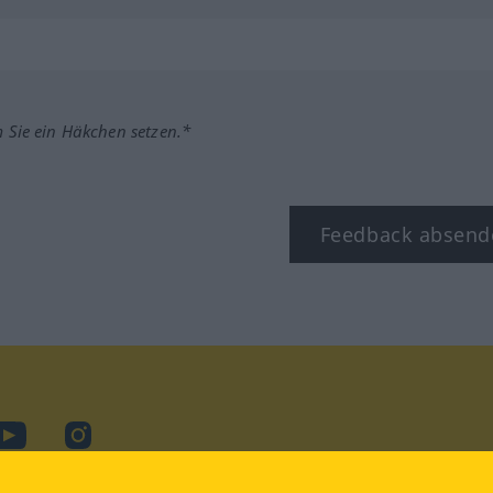
m Sie ein Häkchen setzen.*
Feedback absend
ook
YouTube
Instagram