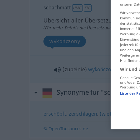
unserer Dat
schachmatt
UMG
FIG
Wir verwend
kommunizier
Übersicht aller Übersetzungen
der statist
(Für mehr Details die Übersetzung anklicken/an
immer auf I
Werbung die
Einverständ
wykończony
jederzeit f
und den Anp
Weitergehen
Hier finden
(zupełnie)
wykończony
Wir und 
Genaue Geol
und/oder Zu
Werbung und
Synonyme für "schachmatt
Liste der P
erschöpft
,
zerschlagen
,
(wie) erschlagen 
© OpenThesaurus.de