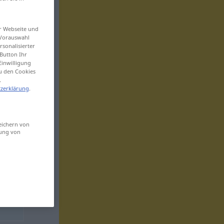
er Webseite und
 Vorauswahl
sonalisierter
Button Ihr
Einwilligung
zu den Cookies
.
zerklärung
.
eichern von
sung von