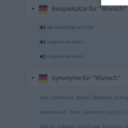
Beispielsätze für "Wunsch"
op
veelvuldig
verzoek
volgens
uw
wens
volgens
uw
wens
Synonyme für "Wunsch"
Gier
,
Sehnsucht
,
Bedarf
,
Begierde
,
Drang
Appetit (auf)
,
Trieb
,
Sehnsucht (nach)
,
Lu
Antrag
,
Anliegen
,
Nachfrage
,
Ersuchen
,
G