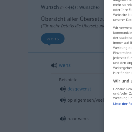
mehr so rel
Wunsch
m
<
-(e)s
;
Wünsche
>
oder Ihre E
Webseite kli
Übersicht aller Übersetzungen
unserer Dat
(Für mehr Details die Übersetzung anklicken/an
Wir verwend
kommunizier
der statist
wens
immer auf I
Werbung die
Einverständ
jederzeit f
und den Anp
wens
Weitergehen
Hier finden
Beispiele
Wir und 
desgewenst
Genaue Geol
und/oder Zu
Werbung und
op algemeen/veelvuldig
verzoe
Liste der P
naar wens