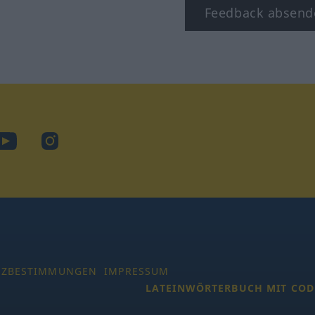
Feedback absend
ook
YouTube
Instagram
TZBESTIMMUNGEN
IMPRESSUM
LATEINWÖRTERBUCH MIT COD