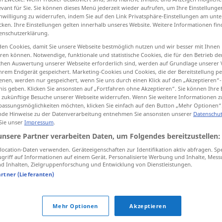
evant für Sie. Sie können dieses Menü jederzeit wieder aufrufen, um Ihre Einstellung
inwilligung zu widerrufen, indem Sie auf den Link Privatsphäre-Einstellungen am unt
cken. Ihre Einstellungen gelten innerhalb unseres Website. Weitere Informationen fin
enschutzerklärung.
tippen)
en Cookies, damit Sie unsere Webseite bestmöglich nutzen und wir besser mit Ihnen
en können. Notwendige, funktionale und statistische Cookies, die für den Betrieb d
ischen Auswertung unserer Webseite erforderlich sind, werden auf Grundlage unserer
hrem Endgerät gespeichert. Marketing-Cookies und Cookies, die der Bereitstellung per
nen, werden nur gespeichert, wenn Sie uns durch einen Klick auf den „Akzeptieren“-
nis geben. Klicken Sie ansonsten auf „Fortfahren ohne Akzeptieren“. Sie können Ihre 
ür zukünftige Besuche unserer Webseite widerrufen. Wenn Sie weitere Informationen 
assungsmöglichkeiten möchten, klicken Sie einfach auf den Button „Mehr Optionen“
Wunsch
de Hinweise zu der Datenverarbeitung entnehmen Sie ansonsten unserer
Datenschut
 Sie unser
Impressum
.
unsere Partner verarbeiten Daten, um Folgendes bereitzustellen:
auf Wunsch
ocation-Daten verwenden. Geräteeigenschaften zur Identifikation aktiv abfragen. Sp
griff auf Informationen auf einem Gerät. Personalisierte Werbung und Inhalte, Mes
 Inhalten, Zielgruppenforschung und Entwicklung von Dienstleistungen.
k
auf allgemeinen/vielfachen Wunsch
artner (Lieferanten)
(hin)
nach Wunsch
Mehr Optionen
Akzeptieren