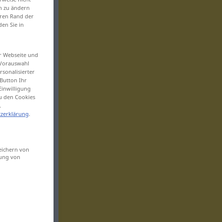
en zu ändern
eren Rand der
den Sie in
er Webseite und
 Vorauswahl
sonalisierter
Button Ihr
Einwilligung
zu den Cookies
.
zerklärung
.
eichern von
sung von