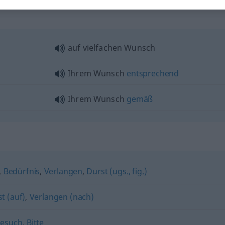
auf vielfachen Wunsch
Ihrem Wunsch
entsprechend
Ihrem Wunsch
gemäß
,
Bedürfnis
,
Verlangen
,
Durst (ugs., fig.)
st (auf)
,
Verlangen (nach)
esuch
,
Bitte