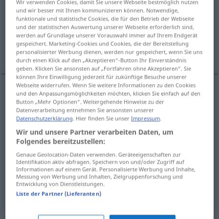
Wir verwenden Cookies, damit Sie unsere Webseite bestmöglich nutzen
und wir besser mit Ihnen kommunizieren können. Notwendige,
Übersicht aller Übersetzungen
funktionale und statistische Cookies, die für den Betrieb der Webseite
und der statistischen Auswertung unserer Webseite erforderlich sind,
(Für mehr Details die Übersetzung anklicken/antippen)
werden auf Grundlage unserer Vorauswahl immer auf Ihrem Endgerät
gespeichert. Marketing-Cookies und Cookies, die der Bereitstellung
Bitte, Anliegen, Gesuch, Antrag
personalisierter Werbung dienen, werden nur gespeichert, wenn Sie uns
durch einen Klick auf den „Akzeptieren“-Button Ihr Einverständnis
geben. Klicken Sie ansonsten auf „Fortfahren ohne Akzeptieren“. Sie
können Ihre Einwilligung jederzeit für zukünftige Besuche unserer
Webseite widerrufen. Wenn Sie weitere Informationen zu den Cookies
und den Anpassungsmöglichkeiten möchten, klicken Sie einfach auf den
Bitte
f
verzoek
Button „Mehr Optionen“. Weitergehende Hinweise zu der
Datenverarbeitung entnehmen Sie ansonsten unserer
Datenschutzerklärung
. Hier finden Sie unser
Impressum
.
Anliegen
n
verzoek
Wir und unsere Partner verarbeiten Daten, um
Folgendes bereitzustellen:
Gesuch
n
verzoek
Genaue Geolocation-Daten verwenden. Geräteeigenschaften zur
Identifikation aktiv abfragen. Speichern von und/oder Zugriff auf
Informationen auf einem Gerät. Personalisierte Werbung und Inhalte,
Antrag
m
verzoek
Messung von Werbung und Inhalten, Zielgruppenforschung und
Entwicklung von Dienstleistungen.
Liste der Partner (Lieferanten)