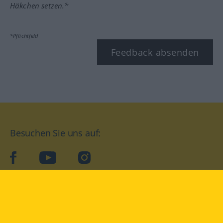
Häkchen setzen.*
*Pflichtfeld
Feedback absenden
Besuchen Sie uns auf:
facebook
YouTube
Instagram
Langenscheidt