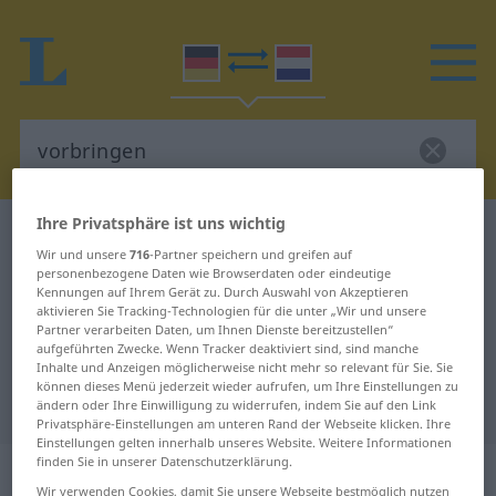
Ihre Privatsphäre ist uns wichtig
Deutsch-Niederländisch Wörterbuch
vorbringen
Wir und unsere
716
-Partner speichern und greifen auf
Deutsch-Niederländisch
personenbezogene Daten wie Browserdaten oder eindeutige
Kennungen auf Ihrem Gerät zu. Durch Auswahl von Akzeptieren
Übersetzung für "vorbringen"
aktivieren Sie Tracking-Technologien für die unter „Wir und unsere
Partner verarbeiten Daten, um Ihnen Dienste bereitzustellen“
aufgeführten Zwecke. Wenn Tracker deaktiviert sind, sind manche
"vorbringen" Niederländisch
Inhalte und Anzeigen möglicherweise nicht mehr so relevant für Sie. Sie
können dieses Menü jederzeit wieder aufrufen, um Ihre Einstellungen zu
Übersetzung
ändern oder Ihre Einwilligung zu widerrufen, indem Sie auf den Link
Privatsphäre-Einstellungen am unteren Rand der Webseite klicken. Ihre
Einstellungen gelten innerhalb unseres Website. Weitere Informationen
finden Sie in unserer Datenschutzerklärung.
„vorbringen“
Wir verwenden Cookies, damit Sie unsere Webseite bestmöglich nutzen