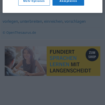
Mehr Optionen
Akzeptieren
Synonyme für "vorbringen"
vorlegen
,
unterbreiten
,
einreichen
,
vorschlagen
© OpenThesaurus.de