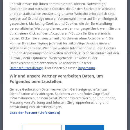
und wir besser mit Ihnen kommunizieren können. Notwendige,
vorbringen
funktionale und statistische Cookies, die für den Betrieb der Webseite
und der statistischen Auswertung unserer Webseite erforderlich sind,
werden auf Grundlage unserer Vorauswahl immer auf Ihrem Endgerät
Übersicht aller Übersetzungen
gespeichert. Marketing-Cookies und Cookies, die der Bereitstellung
(Für mehr Details die Übersetzung anklicken/antippen)
personalisierter Werbung dienen, werden nur gespeichert, wenn Sie uns
durch einen Klick auf den „Akzeptieren“-Button Ihr Einverständnis
geben. Klicken Sie ansonsten auf „Fortfahren ohne Akzeptieren“. Sie
aanvoeren, uiten, te berde brengen
können Ihre Einwilligung jederzeit für zukünftige Besuche unserer
Webseite widerrufen. Wenn Sie weitere Informationen zu den Cookies
und den Anpassungsmöglichkeiten möchten, klicken Sie einfach auf den
Button „Mehr Optionen“. Weitergehende Hinweise zu der
Datenverarbeitung entnehmen Sie ansonsten unserer
Datenschutzerklärung
. Hier finden Sie unser
Impressum
.
aanvoeren
,
uiten
, te
berde
brengen
vorbringen
Wir und unsere Partner verarbeiten Daten, um
Folgendes bereitzustellen:
Genaue Geolocation-Daten verwenden. Geräteeigenschaften zur
Beispielsätze für "vorbringen"
Identifikation aktiv abfragen. Speichern von und/oder Zugriff auf
Informationen auf einem Gerät. Personalisierte Werbung und Inhalte,
Messung von Werbung und Inhalten, Zielgruppenforschung und
Entwicklung von Dienstleistungen.
eine
Bitte
vorbringen
Liste der Partner (Lieferanten)
een
verzoek
doen
(
od
indienen)