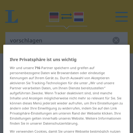
Ihre Privatsphäre ist uns wichtig
Deutsch-Niederländisch Wörterbuch
vorschlagen
Wir und unsere
716
-Partner speichern und greifen auf
Deutsch-Niederländisch
personenbezogene Daten wie Browserdaten oder eindeutige
Kennungen auf Ihrem Gerät zu. Durch Auswahl von Akzeptieren
Übersetzung für "vorschlagen"
aktivieren Sie Tracking-Technologien für die unter „Wir und unsere
Partner verarbeiten Daten, um Ihnen Dienste bereitzustellen“
aufgeführten Zwecke. Wenn Tracker deaktiviert sind, sind manche
"vorschlagen" Niederländisch
Inhalte und Anzeigen möglicherweise nicht mehr so relevant für Sie. Sie
können dieses Menü jederzeit wieder aufrufen, um Ihre Einstellungen zu
Übersetzung
ändern oder Ihre Einwilligung zu widerrufen, indem Sie auf den Link
Privatsphäre-Einstellungen am unteren Rand der Webseite klicken. Ihre
Einstellungen gelten innerhalb unseres Website. Weitere Informationen
finden Sie in unserer Datenschutzerklärung.
„vorschlagen“
Wir verwenden Cookies, damit Sie unsere Webseite bestmöglich nutzen