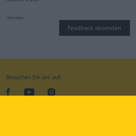
*Pflichtfeld
Feedback absenden
Besuchen Sie uns auf:
facebook
YouTube
Instagram
Langenscheidt