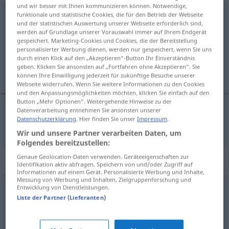
und wir besser mit Ihnen kommunizieren können. Notwendige,
vorschlagen
funktionale und statistische Cookies, die für den Betrieb der Webseite
und der statistischen Auswertung unserer Webseite erforderlich sind,
werden auf Grundlage unserer Vorauswahl immer auf Ihrem Endgerät
Übersicht aller Übersetzungen
gespeichert. Marketing-Cookies und Cookies, die der Bereitstellung
(Für mehr Details die Übersetzung anklicken/antippen)
personalisierter Werbung dienen, werden nur gespeichert, wenn Sie uns
durch einen Klick auf den „Akzeptieren“-Button Ihr Einverständnis
geben. Klicken Sie ansonsten auf „Fortfahren ohne Akzeptieren“. Sie
voorstellen
können Ihre Einwilligung jederzeit für zukünftige Besuche unserer
Webseite widerrufen. Wenn Sie weitere Informationen zu den Cookies
und den Anpassungsmöglichkeiten möchten, klicken Sie einfach auf den
Button „Mehr Optionen“. Weitergehende Hinweise zu der
Datenverarbeitung entnehmen Sie ansonsten unserer
Datenschutzerklärung
. Hier finden Sie unser
Impressum
.
voorstellen
vorschlagen
Wir und unsere Partner verarbeiten Daten, um
Folgendes bereitzustellen:
Genaue Geolocation-Daten verwenden. Geräteeigenschaften zur
Synonyme für "vorschlagen"
Identifikation aktiv abfragen. Speichern von und/oder Zugriff auf
Informationen auf einem Gerät. Personalisierte Werbung und Inhalte,
Messung von Werbung und Inhalten, Zielgruppenforschung und
Entwicklung von Dienstleistungen.
beantragen
Liste der Partner (Lieferanten)
andeuten
,
nahelegen
,
anregen
,
nahebringen
,