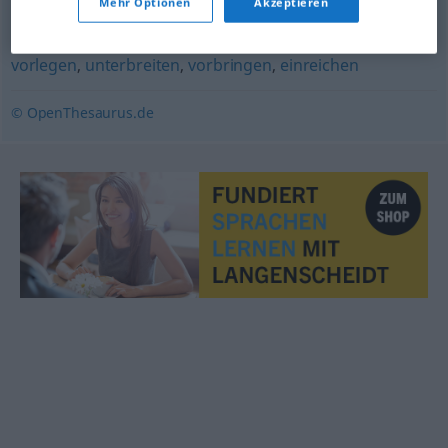
Mehr Optionen
Akzeptieren
näherbringen
,
(sich für etwas) aussprechen
,
empfehlen
vorlegen
,
unterbreiten
,
vorbringen
,
einreichen
© OpenThesaurus.de