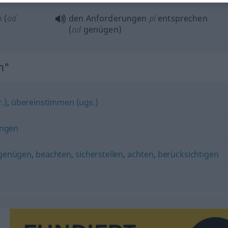
n
(
od
den Anforderungen
pl
entsprechen
(
od
genügen)
n"
.)
,
übereinstimmen (ugs.)
ingen
 genügen
,
beachten
,
sicherstellen
,
achten
,
berücksichtigen