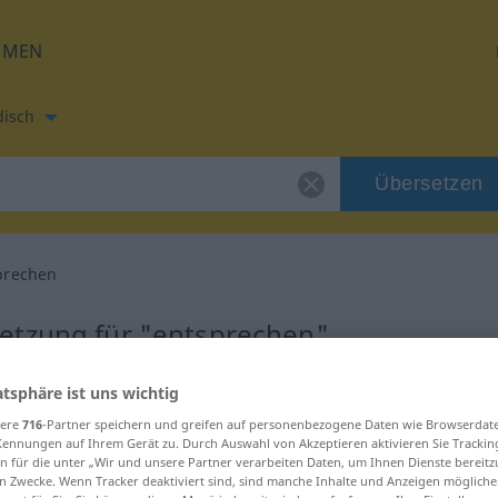
HMEN
disch
Übersetzen
prechen
etzung für "entsprechen"
atsphäre ist uns wichtig
 Übersetzung
sere
716
-Partner speichern und greifen auf personenbezogene Daten wie Browserdat
Kennungen auf Ihrem Gerät zu. Durch Auswahl von Akzeptieren aktivieren Sie Trackin
n für die unter „Wir und unsere Partner verarbeiten Daten, um Ihnen Dienste bereitz
n Zwecke. Wenn Tracker deaktiviert sind, sind manche Inhalte und Anzeigen mögliche