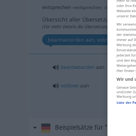
mehr so rel
oder Ihre E
entsprechen
<
entsprechen
;
dat
>
Webseite kli
unserer Dat
Übersicht aller Übersetzungen
Wir verwend
(Für mehr Details die Übersetzung anklicken/an
kommunizier
der statist
beantwoorden aan, voldoen aan
immer auf I
Werbung die
Einverständ
jederzeit f
und den Anp
Weitergehen
beantwoorden
aan
Hier finden
Wir und 
voldoen
aan
Genaue Geol
und/oder Zu
Werbung und
Liste der P
Beispielsätze für "entspre