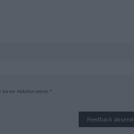
m Sie ein Häkchen setzen.*
Feedback absend