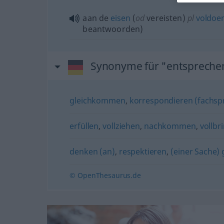
aan de
eisen
(
od
vereisten)
pl
voldoe
beantwoorden)
Synonyme für "entspreche
gleichkommen
,
korrespondieren (fachspr
erfüllen
,
vollziehen
,
nachkommen
,
vollbr
denken (an)
,
respektieren
,
(einer Sache)
© OpenThesaurus.de