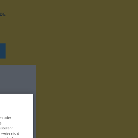
DE
en oder
g-
ustellen“
rweise nicht