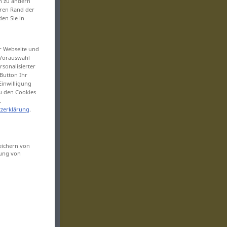
en zu ändern
eren Rand der
den Sie in
er Webseite und
 Vorauswahl
sonalisierter
Button Ihr
Einwilligung
zu den Cookies
.
zerklärung
.
eichern von
sung von