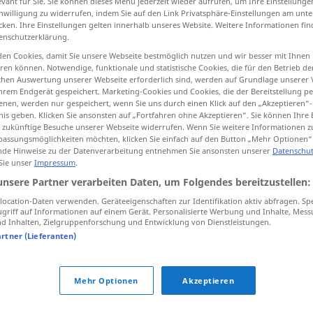
evant für Sie. Sie können dieses Menü jederzeit wieder aufrufen, um Ihre Einstellung
inwilligung zu widerrufen, indem Sie auf den Link Privatsphäre-Einstellungen am unt
cken. Ihre Einstellungen gelten innerhalb unseres Website. Weitere Informationen fin
enschutzerklärung.
en Cookies, damit Sie unsere Webseite bestmöglich nutzen und wir besser mit Ihnen
tippen)
en können. Notwendige, funktionale und statistische Cookies, die für den Betrieb d
ischen Auswertung unserer Webseite erforderlich sind, werden auf Grundlage unserer
hrem Endgerät gespeichert. Marketing-Cookies und Cookies, die der Bereitstellung per
nen, werden nur gespeichert, wenn Sie uns durch einen Klick auf den „Akzeptieren“-
nis geben. Klicken Sie ansonsten auf „Fortfahren ohne Akzeptieren“. Sie können Ihre 
ür zukünftige Besuche unserer Webseite widerrufen. Wenn Sie weitere Informationen 
assungsmöglichkeiten möchten, klicken Sie einfach auf den Button „Mehr Optionen“
de Hinweise zu der Datenverarbeitung entnehmen Sie ansonsten unserer
Datenschut
entsprechen
 Sie unser
Impressum
.
unsere Partner verarbeiten Daten, um Folgendes bereitzustellen:
entsprechen
Zweck
a.
u.
ocation-Daten verwenden. Geräteeigenschaften zur Identifikation aktiv abfragen. Sp
griff auf Informationen auf einem Gerät. Personalisierte Werbung und Inhalte, Mes
Anforderung, Antrag, Erwartung,
 Inhalten, Zielgruppenforschung und Entwicklung von Dienstleistungen.
artner (Lieferanten)
Wunsch
Mehr Optionen
Akzeptieren
chen"