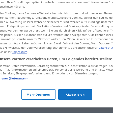
cken. Ihre Einstellungen gelten innerhalb unseres Website. Weitere Informationen fin
enschutzerklärung.
en Cookies, damit Sie unsere Webseite bestmöglich nutzen und wir besser mit Ihnen
en können. Notwendige, funktionale und statistische Cookies, die für den Betrieb d
tippen)
ischen Auswertung unserer Webseite erforderlich sind, werden auf Grundlage unserer
hrem Endgerät gespeichert. Marketing-Cookies und Cookies, die der Bereitstellung per
nen, werden nur gespeichert, wenn Sie uns durch einen Klick auf den „Akzeptieren“-
nis geben. Klicken Sie ansonsten auf „Fortfahren ohne Akzeptieren“. Sie können Ihre 
ür zukünftige Besuche unserer Webseite widerrufen. Wenn Sie weitere Informationen 
assungsmöglichkeiten möchten, klicken Sie einfach auf den Button „Mehr Optionen“
de Hinweise zu der Datenverarbeitung entnehmen Sie ansonsten unserer
Datenschut
 Sie unser
Impressum
.
gemäß
unsere Partner verarbeiten Daten, um Folgendes bereitzustellen:
ocation-Daten verwenden. Geräteeigenschaften zur Identifikation aktiv abfragen. Sp
griff auf Informationen auf einem Gerät. Personalisierte Werbung und Inhalte, Mes
 Inhalten, Zielgruppenforschung und Entwicklung von Dienstleistungen.
jemandem gemäß
sein
artner (Lieferanten)
Ihrem
Wunsch
gemäß
Mehr Optionen
Akzeptieren