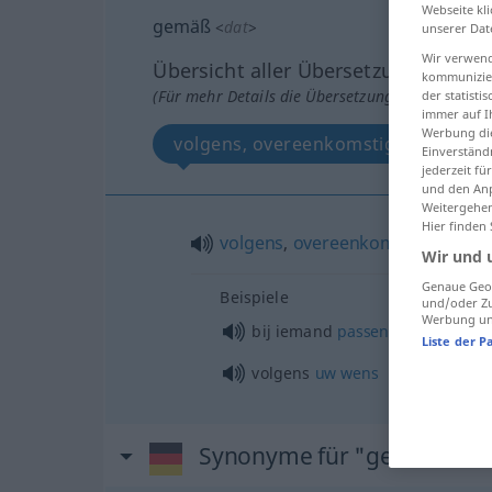
Webseite kli
gemäß
<
dat
>
unserer Dat
Wir verwend
Übersicht aller Übersetzungen
kommunizier
(Für mehr Details die Übersetzung anklicken/an
der statist
immer auf I
Werbung die
volgens, overeenkomstig
Einverständ
jederzeit f
und den Anp
Weitergehen
Hier finden
volgens
,
overeenkomstig
Wir und 
Genaue Geol
Beispiele
und/oder Zu
Werbung und
bij iemand
passen
Liste der P
volgens
uw
wens
Synonyme für "gemäß"