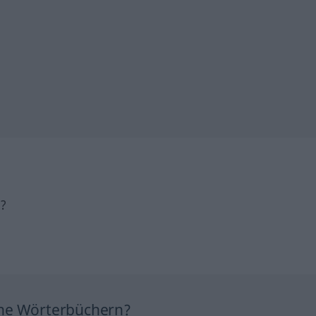
h?
ine Wörterbüchern?