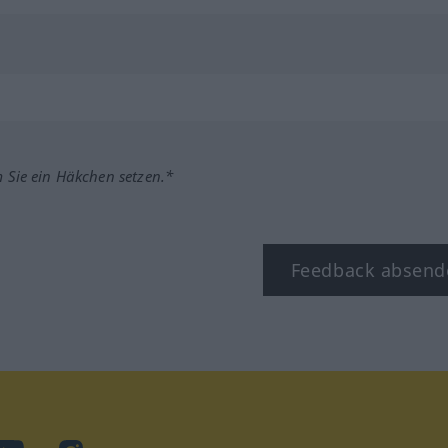
m Sie ein Häkchen setzen.*
Feedback absend