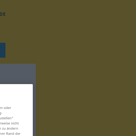
DE
en oder
g-
ustellen“
rweise nicht
en zu ändern
eren Rand der