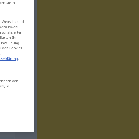
den Sie in
er Webseite und
 Vorauswahl
sonalisierter
Button Ihr
Einwilligung
zu den Cookies
.
zerklärung
.
eichern von
sung von