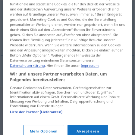
funktionale und statistische Cookies, die für den Betrieb der Webseite
desgewenst
[dɛsxəˈ-]
und der statistischen Auswertung unserer Webseite erforderlich sind,
werden auf Grundlage unserer Vorauswahl immer auf Ihrem Endgerät
gespeichert. Marketing-Cookies und Cookies, die der Bereitstellung
Übersicht aller Übersetzungen
personalisierter Werbung dienen, werden nur gespeichert, wenn Sie uns
(Für mehr Details die Übersetzung anklicken/antippen)
durch einen Klick auf den „Akzeptieren“-Button Ihr Einverständnis
geben. Klicken Sie ansonsten auf „Fortfahren ohne Akzeptieren“. Sie
können Ihre Einwilligung jederzeit für zukünftige Besuche unserer
auf Wunsch
Webseite widerrufen. Wenn Sie weitere Informationen zu den Cookies
und den Anpassungsmöglichkeiten möchten, klicken Sie einfach auf den
Button „Mehr Optionen“. Weitergehende Hinweise zu der
Datenverarbeitung entnehmen Sie ansonsten unserer
Datenschutzerklärung
. Hier finden Sie unser
Impressum
.
auf
Wunsch
desgewenst
Wir und unsere Partner verarbeiten Daten, um
Folgendes bereitzustellen:
Genaue Geolocation-Daten verwenden. Geräteeigenschaften zur
Identifikation aktiv abfragen. Speichern von und/oder Zugriff auf
Informationen auf einem Gerät. Personalisierte Werbung und Inhalte,
Messung von Werbung und Inhalten, Zielgruppenforschung und
Entwicklung von Dienstleistungen.
Liste der Partner (Lieferanten)
Mehr Optionen
Akzeptieren