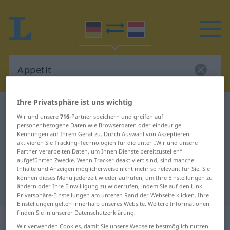
Ihre Privatsphäre ist uns wichtig
Deutsch-Niederländisch Wörterbuch
Appetit
Wir und unsere
716
-Partner speichern und greifen auf
Deutsch-Niederländisch
personenbezogene Daten wie Browserdaten oder eindeutige
Kennungen auf Ihrem Gerät zu. Durch Auswahl von Akzeptieren
Übersetzung für "Appetit"
aktivieren Sie Tracking-Technologien für die unter „Wir und unsere
Partner verarbeiten Daten, um Ihnen Dienste bereitzustellen“
aufgeführten Zwecke. Wenn Tracker deaktiviert sind, sind manche
Inhalte und Anzeigen möglicherweise nicht mehr so relevant für Sie. Sie
"Appetit" Niederländisch
können dieses Menü jederzeit wieder aufrufen, um Ihre Einstellungen zu
Übersetzung
ändern oder Ihre Einwilligung zu widerrufen, indem Sie auf den Link
Privatsphäre-Einstellungen am unteren Rand der Webseite klicken. Ihre
Einstellungen gelten innerhalb unseres Website. Weitere Informationen
finden Sie in unserer Datenschutzerklärung.
„Appetit“
: Maskulinum, männlich
Wir verwenden Cookies, damit Sie unsere Webseite bestmöglich nutzen