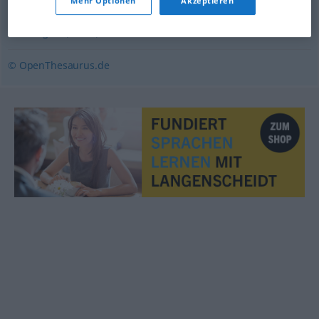
Mehr Optionen
Akzeptieren
Trieb
,
Sehnsucht (nach)
,
Lust (auf)
,
Wunsch (nach)
,
Verlangen (nach)
© OpenThesaurus.de