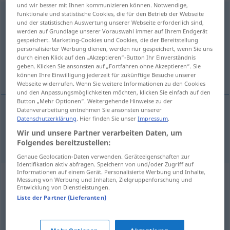
und wir besser mit Ihnen kommunizieren können. Notwendige,
Appetit
funktionale und statistische Cookies, die für den Betrieb der Webseite
m
<
-(e)s
;
-e
>
und der statistischen Auswertung unserer Webseite erforderlich sind,
werden auf Grundlage unserer Vorauswahl immer auf Ihrem Endgerät
Übersicht aller Übersetzungen
gespeichert. Marketing-Cookies und Cookies, die der Bereitstellung
(Für mehr Details die Übersetzung anklicken/antippen)
personalisierter Werbung dienen, werden nur gespeichert, wenn Sie uns
durch einen Klick auf den „Akzeptieren“-Button Ihr Einverständnis
geben. Klicken Sie ansonsten auf „Fortfahren ohne Akzeptieren“. Sie
eetlust, trek
können Ihre Einwilligung jederzeit für zukünftige Besuche unserer
Webseite widerrufen. Wenn Sie weitere Informationen zu den Cookies
und den Anpassungsmöglichkeiten möchten, klicken Sie einfach auf den
Button „Mehr Optionen“. Weitergehende Hinweise zu der
Datenverarbeitung entnehmen Sie ansonsten unserer
Datenschutzerklärung
. Hier finden Sie unser
Impressum
.
eetlust
,
trek
Appetit
Wir und unsere Partner verarbeiten Daten, um
Folgendes bereitzustellen:
Genaue Geolocation-Daten verwenden. Geräteeigenschaften zur
Identifikation aktiv abfragen. Speichern von und/oder Zugriff auf
Informationen auf einem Gerät. Personalisierte Werbung und Inhalte,
Synonyme für "Appetit"
Messung von Werbung und Inhalten, Zielgruppenforschung und
Entwicklung von Dienstleistungen.
Liste der Partner (Lieferanten)
Hunger
,
Esslust