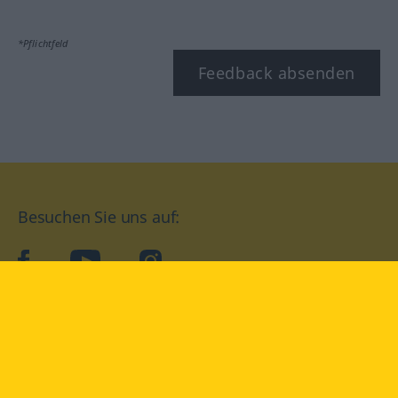
*Pflichtfeld
Feedback absenden
Besuchen Sie uns auf:
facebook
YouTube
Instagram
Langenscheidt