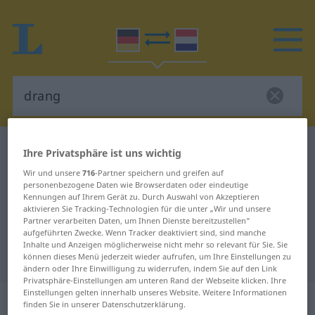
Deutsch-Niederländisch Wörterbuch
drang
Ihre Privatsphäre ist uns wichtig
Deutsch-Niederländisch
Wir und unsere
716
-Partner speichern und greifen auf
personenbezogene Daten wie Browserdaten oder eindeutige
Übersetzung für "drang"
Kennungen auf Ihrem Gerät zu. Durch Auswahl von Akzeptieren
aktivieren Sie Tracking-Technologien für die unter „Wir und unsere
Partner verarbeiten Daten, um Ihnen Dienste bereitzustellen“
"drang" Niederländisch
aufgeführten Zwecke. Wenn Tracker deaktiviert sind, sind manche
Inhalte und Anzeigen möglicherweise nicht mehr so relevant für Sie. Sie
Übersetzung
können dieses Menü jederzeit wieder aufrufen, um Ihre Einstellungen zu
ändern oder Ihre Einwilligung zu widerrufen, indem Sie auf den Link
Privatsphäre-Einstellungen am unteren Rand der Webseite klicken. Ihre
Einstellungen gelten innerhalb unseres Website. Weitere Informationen
„drang“
: Imperfekt
finden Sie in unserer Datenschutzerklärung.