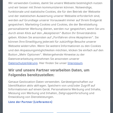
Wir verwenden Cookies, damit Sie unsere Webseite bestmöglich nutzen
drang
und wir besser mit Ihnen kommunizieren können. Notwendige,
impf
funktionale und statistische Cookies, die für den Betrieb der Webseite
und der statistischen Auswertung unserer Webseite erforderlich sind,
Übersicht aller Übersetzungen
werden auf Grundlage unserer Vorauswahl immer auf Ihrem Endgerät
(Für mehr Details die Übersetzung anklicken/antippen)
gespeichert. Marketing-Cookies und Cookies, die der Bereitstellung
personalisierter Werbung dienen, werden nur gespeichert, wenn Sie uns
durch einen Klick auf den „Akzeptieren“-Button Ihr Einverständnis
geben. Klicken Sie ansonsten auf „Fortfahren ohne Akzeptieren“. Sie
können Ihre Einwilligung jederzeit für zukünftige Besuche unserer
Webseite widerrufen. Wenn Sie weitere Informationen zu den Cookies
dringen
drang → siehe „
“
und den Anpassungsmöglichkeiten möchten, klicken Sie einfach auf den
Button „Mehr Optionen“. Weitergehende Hinweise zu der
Datenverarbeitung entnehmen Sie ansonsten unserer
Datenschutzerklärung
. Hier finden Sie unser
Impressum
.
Wir und unsere Partner verarbeiten Daten, um
"Drang" Niederländisch
Folgendes bereitzustellen:
Übersetzung
Genaue Geolocation-Daten verwenden. Geräteeigenschaften zur
Identifikation aktiv abfragen. Speichern von und/oder Zugriff auf
Informationen auf einem Gerät. Personalisierte Werbung und Inhalte,
Messung von Werbung und Inhalten, Zielgruppenforschung und
„Drang“
: Maskulinum, männlich
Entwicklung von Dienstleistungen.
Liste der Partner (Lieferanten)
Drang
m
<
-(e)s
;
Dränge
>