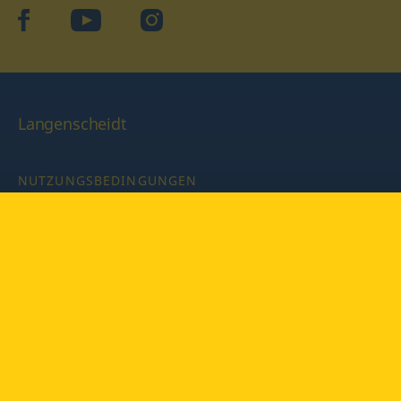
facebook
YouTube
Instagram
Langenscheidt
NUTZUNGSBEDINGUNGEN
DATENSCHUTZBESTIMMUNGEN
IMPRESSUM
PRIVATSPHÄRE-EINSTELLUNGEN
LATEINWÖRTERBUCH MIT CODE
Copyright © 2026 PONS Langenscheidt GmbH, Alle Rechte
vorbehalten.