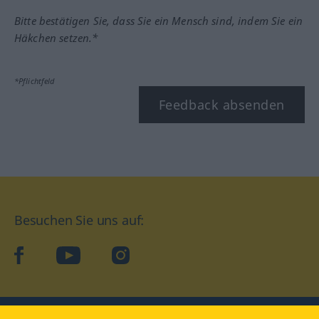
Bitte bestätigen Sie, dass Sie ein Mensch sind, indem Sie ein
Häkchen setzen.*
*Pflichtfeld
Feedback absenden
Besuchen Sie uns auf:
facebook
YouTube
Instagram