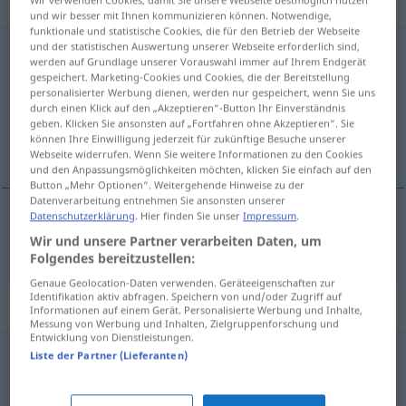
„unverbesserlich“
und wir besser mit Ihnen kommunizieren können. Notwendige,
funktionale und statistische Cookies, die für den Betrieb der Webseite
und der statistischen Auswertung unserer Webseite erforderlich sind,
unverbesserlich
werden auf Grundlage unserer Vorauswahl immer auf Ihrem Endgerät
gespeichert. Marketing-Cookies und Cookies, die der Bereitstellung
Übersicht aller Übersetzungen
personalisierter Werbung dienen, werden nur gespeichert, wenn Sie uns
(Für mehr Details die Übersetzung anklicken/antippen)
durch einen Klick auf den „Akzeptieren“-Button Ihr Einverständnis
geben. Klicken Sie ansonsten auf „Fortfahren ohne Akzeptieren“. Sie
können Ihre Einwilligung jederzeit für zukünftige Besuche unserer
onverbeterlijk
Webseite widerrufen. Wenn Sie weitere Informationen zu den Cookies
und den Anpassungsmöglichkeiten möchten, klicken Sie einfach auf den
Button „Mehr Optionen“. Weitergehende Hinweise zu der
Datenverarbeitung entnehmen Sie ansonsten unserer
Datenschutzerklärung
. Hier finden Sie unser
Impressum
.
onverbeterlijk
unverbesserlich
Wir und unsere Partner verarbeiten Daten, um
Folgendes bereitzustellen:
Genaue Geolocation-Daten verwenden. Geräteeigenschaften zur
Identifikation aktiv abfragen. Speichern von und/oder Zugriff auf
Synonyme für "unverbesserlich"
Informationen auf einem Gerät. Personalisierte Werbung und Inhalte,
Messung von Werbung und Inhalten, Zielgruppenforschung und
Entwicklung von Dienstleistungen.
Liste der Partner (Lieferanten)
hartgesotten
,
hoffnungslos
,
ausgemacht
,
ewig
,
eingefleischt