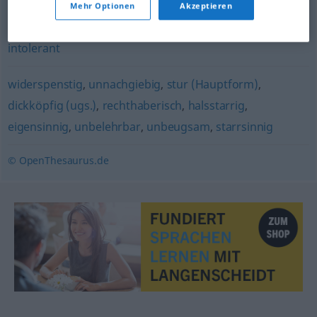
Mehr Optionen
Akzeptieren
unbelehrbar
,
engstirnig
,
beschränkt
,
verbohrt
,
borniert
,
intolerant
widerspenstig
,
unnachgiebig
,
stur (Hauptform)
,
dickköpfig (ugs.)
,
rechthaberisch
,
halsstarrig
,
eigensinnig
,
unbelehrbar
,
unbeugsam
,
starrsinnig
© OpenThesaurus.de