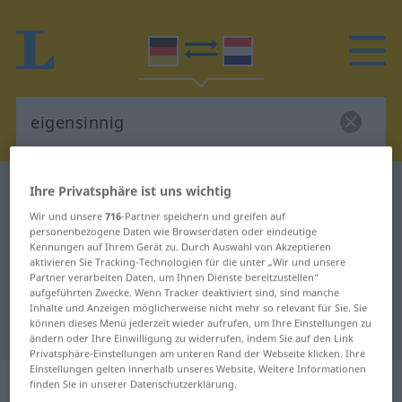
Deutsch-Niederländisch Wörterbuch
eigensinnig
Ihre Privatsphäre ist uns wichtig
Deutsch-Niederländisch
Wir und unsere
716
-Partner speichern und greifen auf
personenbezogene Daten wie Browserdaten oder eindeutige
Übersetzung für "eigensinnig"
Kennungen auf Ihrem Gerät zu. Durch Auswahl von Akzeptieren
aktivieren Sie Tracking-Technologien für die unter „Wir und unsere
Partner verarbeiten Daten, um Ihnen Dienste bereitzustellen“
aufgeführten Zwecke. Wenn Tracker deaktiviert sind, sind manche
"eigensinnig" Niederländisch
Inhalte und Anzeigen möglicherweise nicht mehr so relevant für Sie. Sie
können dieses Menü jederzeit wieder aufrufen, um Ihre Einstellungen zu
Übersetzung
ändern oder Ihre Einwilligung zu widerrufen, indem Sie auf den Link
Privatsphäre-Einstellungen am unteren Rand der Webseite klicken. Ihre
Einstellungen gelten innerhalb unseres Website. Weitere Informationen
„eigensinnig“
finden Sie in unserer Datenschutzerklärung.