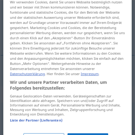
Wir verwenden Cookies, damit Sie unsere Webseite bestmöglich nutzen
und wir besser mit Ihnen kommunizieren können. Notwendige,
eigensinnig
[ˈaɪ-]
funktionale und statistische Cookies, die für den Betrieb der Webseite
und der statistischen Auswertung unserer Webseite erforderlich sind,
Übersicht aller Übersetzungen
werden auf Grundlage unserer Vorauswahl immer auf Ihrem Endgerät
gespeichert. Marketing-Cookies und Cookies, die der Bereitstellung
(Für mehr Details die Übersetzung anklicken/antippen)
personalisierter Werbung dienen, werden nur gespeichert, wenn Sie uns
durch einen Klick auf den „Akzeptieren“-Button Ihr Einverständnis
eigenzinnig
geben. Klicken Sie ansonsten auf „Fortfahren ohne Akzeptieren“. Sie
können Ihre Einwilligung jederzeit für zukünftige Besuche unserer
Webseite widerrufen. Wenn Sie weitere Informationen zu den Cookies
und den Anpassungsmöglichkeiten möchten, klicken Sie einfach auf den
Button „Mehr Optionen“. Weitergehende Hinweise zu der
Datenverarbeitung entnehmen Sie ansonsten unserer
eigenzinnig
eigensinnig
Datenschutzerklärung
. Hier finden Sie unser
Impressum
.
Wir und unsere Partner verarbeiten Daten, um
Folgendes bereitzustellen:
Synonyme für "eigensinnig"
Genaue Geolocation-Daten verwenden. Geräteeigenschaften zur
Identifikation aktiv abfragen. Speichern von und/oder Zugriff auf
Informationen auf einem Gerät. Personalisierte Werbung und Inhalte,
Messung von Werbung und Inhalten, Zielgruppenforschung und
widerspenstig
,
unnachgiebig
,
stur (Hauptform)
,
Entwicklung von Dienstleistungen.
Liste der Partner (Lieferanten)
dickköpfig (ugs.)
,
rechthaberisch
,
halsstarrig
,
unbelehrbar
,
unbeugsam
,
starrsinnig
,
unverbesserlich