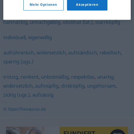
Mehr Optionen
Akzeptieren
starrsinnig
,
verbohrt (ugs.)
,
widerstandsfähig
,
hartnäckig
,
unnachgiebig
,
obstinat (lat.)
,
starrköpfig
individuell
,
eigenwillig
aufrührerisch
,
widersetzlich
,
aufständisch
,
rebellisch
,
sperrig (ugs.)
trotzig
,
renitent
,
unbotmäßig
,
respektlos
,
unartig
,
widersetzlich
,
aufmüpfig
,
dickköpfig
,
ungehorsam
,
zickig (ugs.)
,
aufsässig
© OpenThesaurus.de