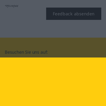
*Pflichtfeld
Feedback absenden
Besuchen Sie uns auf:
facebook
YouTube
Instagram
Langenscheidt