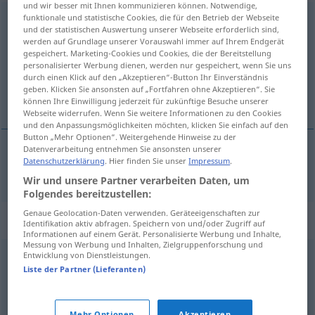
und wir besser mit Ihnen kommunizieren können. Notwendige,
funktionale und statistische Cookies, die für den Betrieb der Webseite
halsstarrig
[ˈh-]
und der statistischen Auswertung unserer Webseite erforderlich sind,
werden auf Grundlage unserer Vorauswahl immer auf Ihrem Endgerät
Übersicht aller Übersetzungen
gespeichert. Marketing-Cookies und Cookies, die der Bereitstellung
(Für mehr Details die Übersetzung anklicken/antippen)
personalisierter Werbung dienen, werden nur gespeichert, wenn Sie uns
durch einen Klick auf den „Akzeptieren“-Button Ihr Einverständnis
geben. Klicken Sie ansonsten auf „Fortfahren ohne Akzeptieren“. Sie
halsstarrig
können Ihre Einwilligung jederzeit für zukünftige Besuche unserer
Webseite widerrufen. Wenn Sie weitere Informationen zu den Cookies
und den Anpassungsmöglichkeiten möchten, klicken Sie einfach auf den
Button „Mehr Optionen“. Weitergehende Hinweise zu der
Datenverarbeitung entnehmen Sie ansonsten unserer
Datenschutzerklärung
. Hier finden Sie unser
Impressum
.
halsstarrig
halsstarrig
Wir und unsere Partner verarbeiten Daten, um
Folgendes bereitzustellen:
Genaue Geolocation-Daten verwenden. Geräteeigenschaften zur
Synonyme für "halsstarrig"
Identifikation aktiv abfragen. Speichern von und/oder Zugriff auf
Informationen auf einem Gerät. Personalisierte Werbung und Inhalte,
Messung von Werbung und Inhalten, Zielgruppenforschung und
Entwicklung von Dienstleistungen.
widerspenstig
,
unnachgiebig
,
stur (Hauptform)
,
Liste der Partner (Lieferanten)
dickköpfig (ugs.)
,
rechthaberisch
,
eigensinnig
,
unbelehrbar
,
unbeugsam
,
starrsinnig
,
unverbesserlich
Mehr Optionen
Akzeptieren