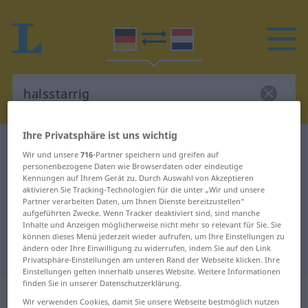
Ihre Privatsphäre ist uns wichtig
Deutsch-Niederländisch Wörterbuch
halsstarrig
Wir und unsere
716
-Partner speichern und greifen auf
Deutsch-Niederländisch
personenbezogene Daten wie Browserdaten oder eindeutige
Kennungen auf Ihrem Gerät zu. Durch Auswahl von Akzeptieren
Übersetzung für "halsstarrig"
aktivieren Sie Tracking-Technologien für die unter „Wir und unsere
Partner verarbeiten Daten, um Ihnen Dienste bereitzustellen“
aufgeführten Zwecke. Wenn Tracker deaktiviert sind, sind manche
Inhalte und Anzeigen möglicherweise nicht mehr so relevant für Sie. Sie
"halsstarrig" Niederländisch
können dieses Menü jederzeit wieder aufrufen, um Ihre Einstellungen zu
ändern oder Ihre Einwilligung zu widerrufen, indem Sie auf den Link
Übersetzung
Privatsphäre-Einstellungen am unteren Rand der Webseite klicken. Ihre
Einstellungen gelten innerhalb unseres Website. Weitere Informationen
finden Sie in unserer Datenschutzerklärung.
„halsstarrig“
Wir verwenden Cookies, damit Sie unsere Webseite bestmöglich nutzen