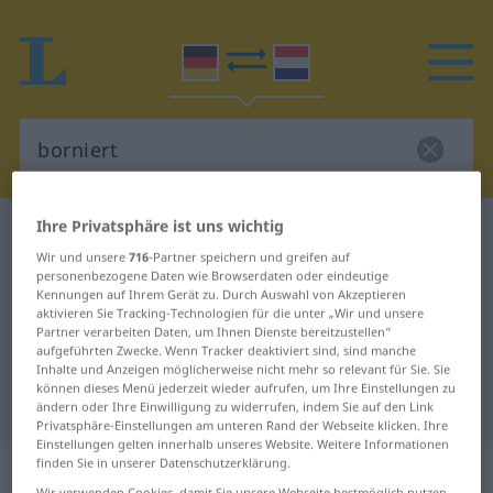
Ihre Privatsphäre ist uns wichtig
Deutsch-Niederländisch Wörterbuch
borniert
Wir und unsere
716
-Partner speichern und greifen auf
Deutsch-Niederländisch
personenbezogene Daten wie Browserdaten oder eindeutige
Kennungen auf Ihrem Gerät zu. Durch Auswahl von Akzeptieren
Übersetzung für "borniert"
aktivieren Sie Tracking-Technologien für die unter „Wir und unsere
Partner verarbeiten Daten, um Ihnen Dienste bereitzustellen“
aufgeführten Zwecke. Wenn Tracker deaktiviert sind, sind manche
"borniert" Niederländisch
Inhalte und Anzeigen möglicherweise nicht mehr so relevant für Sie. Sie
können dieses Menü jederzeit wieder aufrufen, um Ihre Einstellungen zu
Übersetzung
ändern oder Ihre Einwilligung zu widerrufen, indem Sie auf den Link
Privatsphäre-Einstellungen am unteren Rand der Webseite klicken. Ihre
Einstellungen gelten innerhalb unseres Website. Weitere Informationen
„borniert“
finden Sie in unserer Datenschutzerklärung.
Wir verwenden Cookies, damit Sie unsere Webseite bestmöglich nutzen