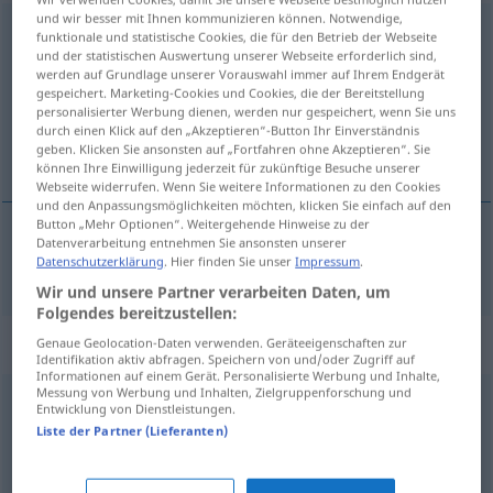
und wir besser mit Ihnen kommunizieren können. Notwendige,
borniert
funktionale und statistische Cookies, die für den Betrieb der Webseite
und der statistischen Auswertung unserer Webseite erforderlich sind,
Übersicht aller Übersetzungen
werden auf Grundlage unserer Vorauswahl immer auf Ihrem Endgerät
gespeichert. Marketing-Cookies und Cookies, die der Bereitstellung
(Für mehr Details die Übersetzung anklicken/antippen)
personalisierter Werbung dienen, werden nur gespeichert, wenn Sie uns
durch einen Klick auf den „Akzeptieren“-Button Ihr Einverständnis
bekrompen, geborneerd
geben. Klicken Sie ansonsten auf „Fortfahren ohne Akzeptieren“. Sie
können Ihre Einwilligung jederzeit für zukünftige Besuche unserer
Webseite widerrufen. Wenn Sie weitere Informationen zu den Cookies
und den Anpassungsmöglichkeiten möchten, klicken Sie einfach auf den
Button „Mehr Optionen“. Weitergehende Hinweise zu der
Datenverarbeitung entnehmen Sie ansonsten unserer
bekrompen
(van geest),
geborneerd
borniert
Datenschutzerklärung
. Hier finden Sie unser
Impressum
.
Wir und unsere Partner verarbeiten Daten, um
Folgendes bereitzustellen:
Synonyme für "borniert"
Genaue Geolocation-Daten verwenden. Geräteeigenschaften zur
Identifikation aktiv abfragen. Speichern von und/oder Zugriff auf
Informationen auf einem Gerät. Personalisierte Werbung und Inhalte,
Messung von Werbung und Inhalten, Zielgruppenforschung und
Entwicklung von Dienstleistungen.
bieder
,
provinziell
,
spießig (Hauptform)
,
engstirnig
,
Liste der Partner (Lieferanten)
kleinbürgerlich
,
spießbürgerlich