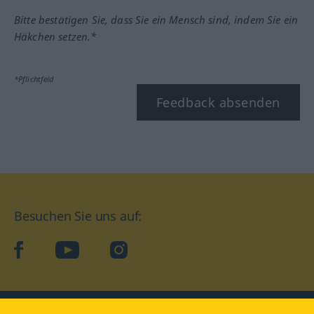
Bitte bestätigen Sie, dass Sie ein Mensch sind, indem Sie ein
Häkchen setzen.*
*Pflichtfeld
Feedback absenden
Besuchen Sie uns auf:
facebook
YouTube
Instagram