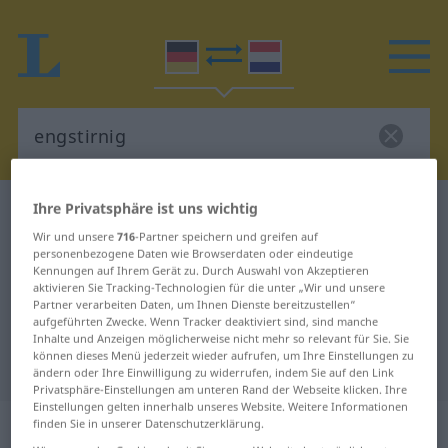
Ihre Privatsphäre ist uns wichtig
Deutsch-Niederländisch Wörterbuch
engstirnig
Wir und unsere
716
-Partner speichern und greifen auf
Deutsch-Niederländisch
personenbezogene Daten wie Browserdaten oder eindeutige
Übersetzung für "engstirnig"
Kennungen auf Ihrem Gerät zu. Durch Auswahl von Akzeptieren
aktivieren Sie Tracking-Technologien für die unter „Wir und unsere
Partner verarbeiten Daten, um Ihnen Dienste bereitzustellen“
aufgeführten Zwecke. Wenn Tracker deaktiviert sind, sind manche
"engstirnig" Niederländisch
Inhalte und Anzeigen möglicherweise nicht mehr so relevant für Sie. Sie
können dieses Menü jederzeit wieder aufrufen, um Ihre Einstellungen zu
Übersetzung
ändern oder Ihre Einwilligung zu widerrufen, indem Sie auf den Link
Privatsphäre-Einstellungen am unteren Rand der Webseite klicken. Ihre
Einstellungen gelten innerhalb unseres Website. Weitere Informationen
„engstirnig“
finden Sie in unserer Datenschutzerklärung.