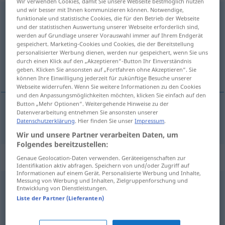
Wir verwenden Cookies, damit Sie unsere Webseite bestmöglich nutzen
und wir besser mit Ihnen kommunizieren können. Notwendige,
engstirnig
funktionale und statistische Cookies, die für den Betrieb der Webseite
und der statistischen Auswertung unserer Webseite erforderlich sind,
Übersicht aller Übersetzungen
werden auf Grundlage unserer Vorauswahl immer auf Ihrem Endgerät
gespeichert. Marketing-Cookies und Cookies, die der Bereitstellung
(Für mehr Details die Übersetzung anklicken/antippen)
personalisierter Werbung dienen, werden nur gespeichert, wenn Sie uns
durch einen Klick auf den „Akzeptieren“-Button Ihr Einverständnis
bekrompen
geben. Klicken Sie ansonsten auf „Fortfahren ohne Akzeptieren“. Sie
können Ihre Einwilligung jederzeit für zukünftige Besuche unserer
Webseite widerrufen. Wenn Sie weitere Informationen zu den Cookies
und den Anpassungsmöglichkeiten möchten, klicken Sie einfach auf den
Button „Mehr Optionen“. Weitergehende Hinweise zu der
Datenverarbeitung entnehmen Sie ansonsten unserer
bekrompen
engstirnig
Datenschutzerklärung
. Hier finden Sie unser
Impressum
.
Wir und unsere Partner verarbeiten Daten, um
Folgendes bereitzustellen:
Synonyme für "engstirnig"
Genaue Geolocation-Daten verwenden. Geräteeigenschaften zur
Identifikation aktiv abfragen. Speichern von und/oder Zugriff auf
Informationen auf einem Gerät. Personalisierte Werbung und Inhalte,
Messung von Werbung und Inhalten, Zielgruppenforschung und
Entwicklung von Dienstleistungen.
bieder
,
provinziell
,
spießig (Hauptform)
,
kleinbürgerlich
,
Liste der Partner (Lieferanten)
spießbürgerlich
,
borniert