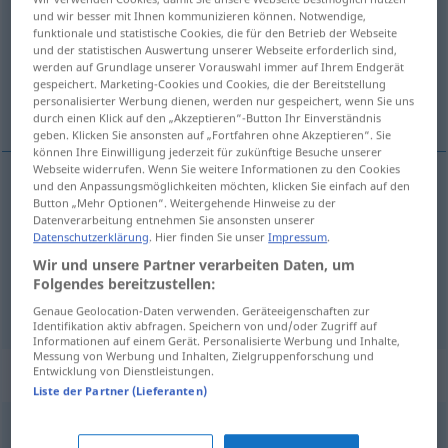
und wir besser mit Ihnen kommunizieren können. Notwendige,
funktionale und statistische Cookies, die für den Betrieb der Webseite
Übersicht aller Übersetzungen
und der statistischen Auswertung unserer Webseite erforderlich sind,
(Für mehr Details die Übersetzung anklicken/antippen)
werden auf Grundlage unserer Vorauswahl immer auf Ihrem Endgerät
gespeichert. Marketing-Cookies und Cookies, die der Bereitstellung
personalisierter Werbung dienen, werden nur gespeichert, wenn Sie uns
neodrživ, neobranjiv, nepodnošljiv
durch einen Klick auf den „Akzeptieren“-Button Ihr Einverständnis
geben. Klicken Sie ansonsten auf „Fortfahren ohne Akzeptieren“. Sie
können Ihre Einwilligung jederzeit für zukünftige Besuche unserer
Webseite widerrufen. Wenn Sie weitere Informationen zu den Cookies
und den Anpassungsmöglichkeiten möchten, klicken Sie einfach auf den
Button „Mehr Optionen“. Weitergehende Hinweise zu der
neodrživ
unhaltbar
Behauptung
Datenverarbeitung entnehmen Sie ansonsten unserer
Datenschutzerklärung
. Hier finden Sie unser
Impressum
.
neobranjiv
unhaltbar
Torschuss
Wir und unsere Partner verarbeiten Daten, um
Folgendes bereitzustellen:
nepodnošljiv
unhaltbar
Zustände
Genaue Geolocation-Daten verwenden. Geräteeigenschaften zur
Identifikation aktiv abfragen. Speichern von und/oder Zugriff auf
Informationen auf einem Gerät. Personalisierte Werbung und Inhalte,
Messung von Werbung und Inhalten, Zielgruppenforschung und
Synonyme für "unhaltbar"
Entwicklung von Dienstleistungen.
Liste der Partner (Lieferanten)
unbegründet
,
hinfällig
,
gegenstandslos
,
haltlos
,
nichtig