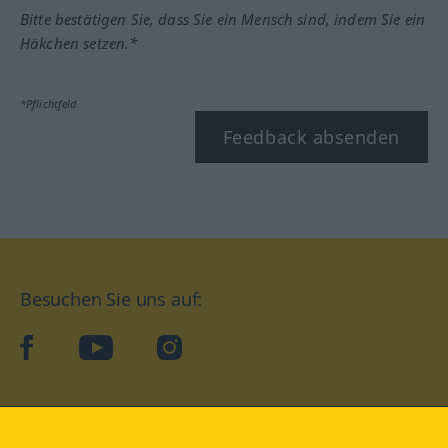
Bitte bestätigen Sie, dass Sie ein Mensch sind, indem Sie ein
Häkchen setzen.*
*Pflichtfeld
Feedback absenden
Besuchen Sie uns auf:
facebook
YouTube
Instagram