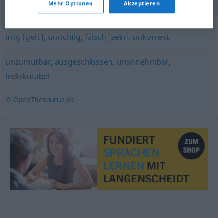
Mehr Optionen
Akzeptieren
verkehrt (ugs.)
,
unsachgemäß
,
fehlerhaft
,
unzutreffend
,
irrig (geh.)
,
unrichtig
,
falsch (sein)
,
unkorrekt
unzumutbar
,
ausgeschlossen
,
unannehmbar
,
indiskutabel
© OpenThesaurus.de