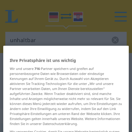
Ihre Privatsphäre ist uns wichtig
Deutsch-Kroatisch Wörterbuch
unhaltbar
Wir und unsere
716
-Partner speichern und greifen auf
Deutsch-Kroatisch Übersetzung für
personenbezogene Daten wie Browserdaten oder eindeutige
Kennungen auf Ihrem Gerät zu. Durch Auswahl von Akzeptieren
"unhaltbar"
aktivieren Sie Tracking-Technologien für die unter „Wir und unsere
Partner verarbeiten Daten, um Ihnen Dienste bereitzustellen“
aufgeführten Zwecke. Wenn Tracker deaktiviert sind, sind manche
"unhaltbar" Kroatisch Übersetzung
Inhalte und Anzeigen möglicherweise nicht mehr so relevant für Sie. Sie
können dieses Menü jederzeit wieder aufrufen, um Ihre Einstellungen zu
ändern oder Ihre Einwilligung zu widerrufen, indem Sie auf den Link
Privatsphäre-Einstellungen am unteren Rand der Webseite klicken. Ihre
„unhaltbar“
: Adjektiv
Einstellungen gelten innerhalb unseres Website. Weitere Informationen
finden Sie in unserer Datenschutzerklärung.
unhaltbar
adj
Wir verwenden Cookies, damit Sie unsere Webseite bestmöglich nutzen