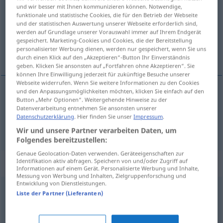
und wir besser mit Ihnen kommunizieren können. Notwendige,
funktionale und statistische Cookies, die für den Betrieb der Webseite
Übersicht aller Übersetzungen
und der statistischen Auswertung unserer Webseite erforderlich sind,
(Für mehr Details die Übersetzung anklicken/antippen)
werden auf Grundlage unserer Vorauswahl immer auf Ihrem Endgerät
gespeichert. Marketing-Cookies und Cookies, die der Bereitstellung
personalisierter Werbung dienen, werden nur gespeichert, wenn Sie uns
slab, nestalan, neosnovan
durch einen Klick auf den „Akzeptieren“-Button Ihr Einverständnis
geben. Klicken Sie ansonsten auf „Fortfahren ohne Akzeptieren“. Sie
können Ihre Einwilligung jederzeit für zukünftige Besuche unserer
Webseite widerrufen. Wenn Sie weitere Informationen zu den Cookies
und den Anpassungsmöglichkeiten möchten, klicken Sie einfach auf den
Button „Mehr Optionen“. Weitergehende Hinweise zu der
slab
,
nestalan
haltlos
Datenverarbeitung entnehmen Sie ansonsten unserer
Datenschutzerklärung
. Hier finden Sie unser
Impressum
.
neosnovan
haltlos
Behauptung usw
Wir und unsere Partner verarbeiten Daten, um
Folgendes bereitzustellen:
Genaue Geolocation-Daten verwenden. Geräteeigenschaften zur
Synonyme für "haltlos"
Identifikation aktiv abfragen. Speichern von und/oder Zugriff auf
Informationen auf einem Gerät. Personalisierte Werbung und Inhalte,
Messung von Werbung und Inhalten, Zielgruppenforschung und
Entwicklung von Dienstleistungen.
Liste der Partner (Lieferanten)
ausschweifend
,
sittenlos
,
hemmungslos
,
charakterlos
,
schamlos