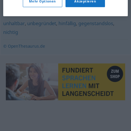
Mehr Optionen
Akzeptieren
fragwürdig
,
unbegründet
unhaltbar
,
unbegründet
,
hinfällig
,
gegenstandslos
,
nichtig
© OpenThesaurus.de