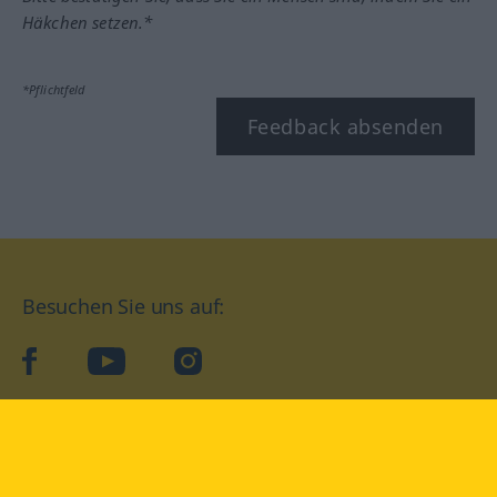
Häkchen setzen.*
*Pflichtfeld
Feedback absenden
Besuchen Sie uns auf:
facebook
YouTube
Instagram
Langenscheidt