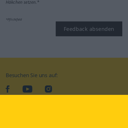
Häkchen setzen.*
*Pflichtfeld
Feedback absenden
Besuchen Sie uns auf:
facebook
YouTube
Instagram
Langenscheidt