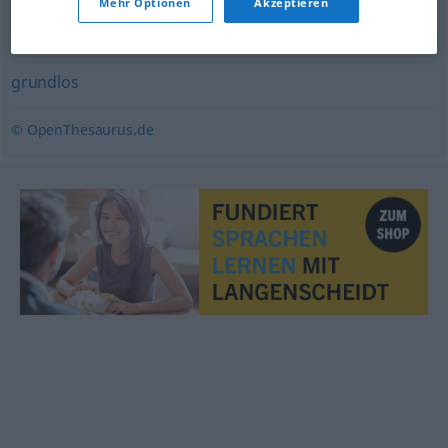
Mehr Optionen
Akzeptieren
unhaltbar
,
hinfällig
,
gegenstandslos
,
haltlos
,
nichtig
grundlos
© OpenThesaurus.de