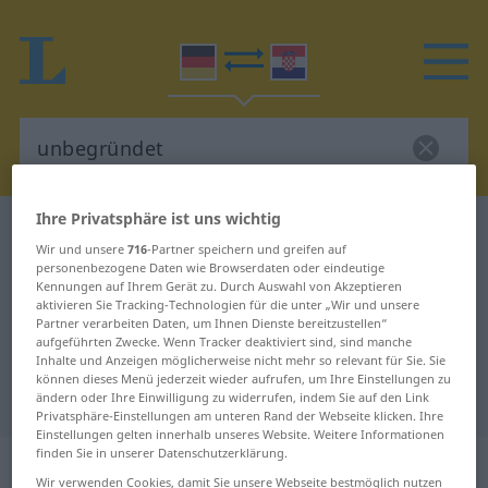
Ihre Privatsphäre ist uns wichtig
Deutsch-Kroatisch Wörterbuch
unbegründet
Wir und unsere
716
-Partner speichern und greifen auf
Deutsch-Kroatisch Übersetzung für
personenbezogene Daten wie Browserdaten oder eindeutige
Kennungen auf Ihrem Gerät zu. Durch Auswahl von Akzeptieren
"unbegründet"
aktivieren Sie Tracking-Technologien für die unter „Wir und unsere
Partner verarbeiten Daten, um Ihnen Dienste bereitzustellen“
aufgeführten Zwecke. Wenn Tracker deaktiviert sind, sind manche
"unbegründet" Kroatisch
Inhalte und Anzeigen möglicherweise nicht mehr so relevant für Sie. Sie
können dieses Menü jederzeit wieder aufrufen, um Ihre Einstellungen zu
Übersetzung
ändern oder Ihre Einwilligung zu widerrufen, indem Sie auf den Link
Privatsphäre-Einstellungen am unteren Rand der Webseite klicken. Ihre
Einstellungen gelten innerhalb unseres Website. Weitere Informationen
finden Sie in unserer Datenschutzerklärung.
„unbegründet“
: Adjektiv
Wir verwenden Cookies, damit Sie unsere Webseite bestmöglich nutzen