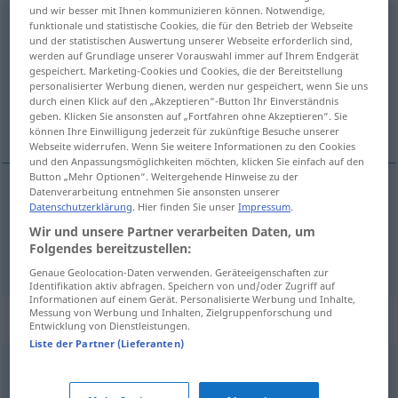
und wir besser mit Ihnen kommunizieren können. Notwendige,
unbegründet
funktionale und statistische Cookies, die für den Betrieb der Webseite
adj
und der statistischen Auswertung unserer Webseite erforderlich sind,
werden auf Grundlage unserer Vorauswahl immer auf Ihrem Endgerät
Übersicht aller Übersetzungen
gespeichert. Marketing-Cookies und Cookies, die der Bereitstellung
(Für mehr Details die Übersetzung anklicken/antippen)
personalisierter Werbung dienen, werden nur gespeichert, wenn Sie uns
durch einen Klick auf den „Akzeptieren“-Button Ihr Einverständnis
geben. Klicken Sie ansonsten auf „Fortfahren ohne Akzeptieren“. Sie
neopravdan, bezrazložan, neosnovan
können Ihre Einwilligung jederzeit für zukünftige Besuche unserer
Webseite widerrufen. Wenn Sie weitere Informationen zu den Cookies
und den Anpassungsmöglichkeiten möchten, klicken Sie einfach auf den
Button „Mehr Optionen“. Weitergehende Hinweise zu der
Datenverarbeitung entnehmen Sie ansonsten unserer
Datenschutzerklärung
. Hier finden Sie unser
Impressum
.
neopravdan
,
bezrazložan
unbegründet
Wir und unsere Partner verarbeiten Daten, um
Folgendes bereitzustellen:
neosnovan
unbegründet
Verdacht
Genaue Geolocation-Daten verwenden. Geräteeigenschaften zur
Identifikation aktiv abfragen. Speichern von und/oder Zugriff auf
Informationen auf einem Gerät. Personalisierte Werbung und Inhalte,
Messung von Werbung und Inhalten, Zielgruppenforschung und
Synonyme für "unbegründet"
Entwicklung von Dienstleistungen.
Liste der Partner (Lieferanten)
fragwürdig
,
haltlos