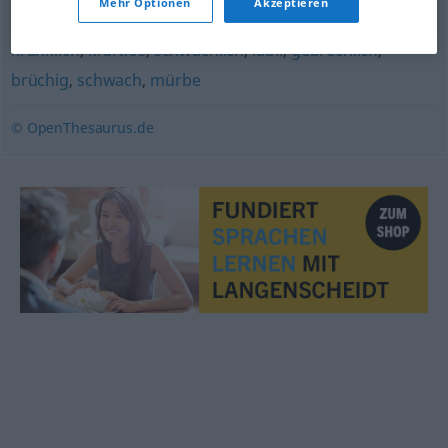
Mehr Optionen
Akzeptieren
kränklich
,
kraftlos
,
schwächlich
,
labil
,
gebrechlich
,
brüchig
,
schwach
,
mürbe
© OpenThesaurus.de