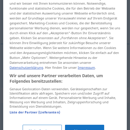
und wir besser mit Ihnen kommunizieren können. Notwendige,
funktionale und statistische Cookies, die für den Betrieb der Webseite
Übersicht aller Übersetzungen
und der statistischen Auswertung unserer Webseite erforderlich sind,
(Für mehr Details die Übersetzung anklicken/antippen)
werden auf Grundlage unserer Vorauswahl immer auf Ihrem Endgerät
gespeichert. Marketing-Cookies und Cookies, die der Bereitstellung
personalisierter Werbung dienen, werden nur gespeichert, wenn Sie uns
bespredmetan, slab
durch einen Klick auf den „Akzeptieren“-Button Ihr Einverständnis
geben. Klicken Sie ansonsten auf „Fortfahren ohne Akzeptieren“. Sie
können Ihre Einwilligung jederzeit für zukünftige Besuche unserer
Webseite widerrufen. Wenn Sie weitere Informationen zu den Cookies
und den Anpassungsmöglichkeiten möchten, klicken Sie einfach auf den
Button „Mehr Optionen“. Weitergehende Hinweise zu der
bespredmetan
hinfällig
Datenverarbeitung entnehmen Sie ansonsten unserer
Datenschutzerklärung
. Hier finden Sie unser
Impressum
.
slab
hinfällig
Wir und unsere Partner verarbeiten Daten, um
Folgendes bereitzustellen:
Genaue Geolocation-Daten verwenden. Geräteeigenschaften zur
Identifikation aktiv abfragen. Speichern von und/oder Zugriff auf
Synonyme für "hinfällig"
Informationen auf einem Gerät. Personalisierte Werbung und Inhalte,
Messung von Werbung und Inhalten, Zielgruppenforschung und
Entwicklung von Dienstleistungen.
Liste der Partner (Lieferanten)
unhaltbar
,
unbegründet
,
gegenstandslos
,
haltlos
,
nichtig
nichtig
,
ungültig