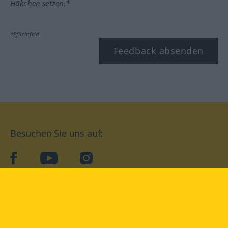
Häkchen setzen.*
*Pflichtfeld
Feedback absenden
Besuchen Sie uns auf:
facebook
YouTube
Instagram
Langenscheidt