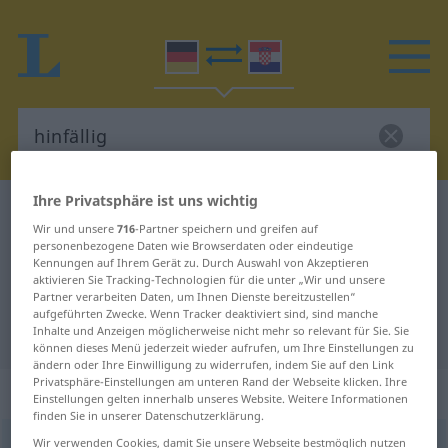
Ihre Privatsphäre ist uns wichtig
Deutsch-Kroatisch Wörterbuch
hinfällig
Wir und unsere
716
-Partner speichern und greifen auf
Deutsch-Kroatisch Übersetzung für
personenbezogene Daten wie Browserdaten oder eindeutige
Kennungen auf Ihrem Gerät zu. Durch Auswahl von Akzeptieren
"hinfällig"
aktivieren Sie Tracking-Technologien für die unter „Wir und unsere
Partner verarbeiten Daten, um Ihnen Dienste bereitzustellen“
aufgeführten Zwecke. Wenn Tracker deaktiviert sind, sind manche
"hinfällig" Kroatisch Übersetzung
Inhalte und Anzeigen möglicherweise nicht mehr so relevant für Sie. Sie
können dieses Menü jederzeit wieder aufrufen, um Ihre Einstellungen zu
ändern oder Ihre Einwilligung zu widerrufen, indem Sie auf den Link
Privatsphäre-Einstellungen am unteren Rand der Webseite klicken. Ihre
„hinfällig“
: Adjektiv
Einstellungen gelten innerhalb unseres Website. Weitere Informationen
finden Sie in unserer Datenschutzerklärung.
Wir verwenden Cookies, damit Sie unsere Webseite bestmöglich nutzen
hinfällig
adj