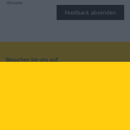
*Pflichtfeld
Feedback absenden
Besuchen Sie uns auf:
facebook
YouTube
Instagram
Langenscheidt
NUTZUNGSBEDINGUNGEN