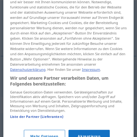
und wir besser mit Ihnen kommunizieren können. Notwendige,
funktionale und statistische Cookies, die für den Betrieb der Webseite
gegenstandslos
adj
und der statistischen Auswertung unserer Webseite erforderlich sind,
werden auf Grundlage unserer Vorauswahl immer auf Ihrem Endgerät
Übersicht aller Übersetzungen
gespeichert. Marketing-Cookies und Cookies, die der Bereitstellung
personalisierter Werbung dienen, werden nur gespeichert, wenn Sie uns
(Für mehr Details die Übersetzung anklicken/antippen)
durch einen Klick auf den „Akzeptieren“-Button Ihr Einverständnis
geben. Klicken Sie ansonsten auf „Fortfahren ohne Akzeptieren“. Sie
bespredmetan
können Ihre Einwilligung jederzeit für zukünftige Besuche unserer
Webseite widerrufen. Wenn Sie weitere Informationen zu den Cookies
und den Anpassungsmöglichkeiten möchten, klicken Sie einfach auf den
Button „Mehr Optionen“. Weitergehende Hinweise zu der
Datenverarbeitung entnehmen Sie ansonsten unserer
Datenschutzerklärung
. Hier finden Sie unser
Impressum
.
bespredmetan
gegenstandslos
Wir und unsere Partner verarbeiten Daten, um
Folgendes bereitzustellen:
Genaue Geolocation-Daten verwenden. Geräteeigenschaften zur
Identifikation aktiv abfragen. Speichern von und/oder Zugriff auf
Informationen auf einem Gerät. Personalisierte Werbung und Inhalte,
Synonyme für "gegenstandslos"
Messung von Werbung und Inhalten, Zielgruppenforschung und
Entwicklung von Dienstleistungen.
Liste der Partner (Lieferanten)
unhaltbar
,
unbegründet
,
hinfällig
,
haltlos
,
nichtig
Mehr Optionen
Akzeptieren