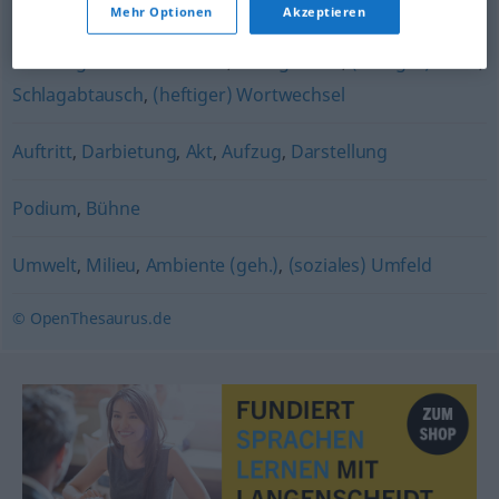
Mehr Optionen
Akzeptieren
(verbale) Auseinandersetzung
,
(scharfer) Wortwechsel
,
Meinungsverschiedenheit
,
Wortgefecht
,
(heftiger) Streit
,
Schlagabtausch
,
(heftiger) Wortwechsel
Auftritt
,
Darbietung
,
Akt
,
Aufzug
,
Darstellung
Podium
,
Bühne
Umwelt
,
Milieu
,
Ambiente (geh.)
,
(soziales) Umfeld
© OpenThesaurus.de