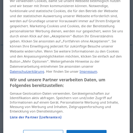
Wir verwenden Cookies, damit Sie unsere Webseite bestmöglich nutzen
und wir besser mit Ihnen kommunizieren können. Notwendige,
Übersicht aller Übersetzungen
funktionale und statistische Cookies, die für den Betrieb der Webseite
und der statistischen Auswertung unserer Webseite erforderlich sind,
(Für mehr Details die Übersetzung anklicken/antippen)
werden auf Grundlage unserer Vorauswahl immer auf Ihrem Endgerät
gespeichert. Marketing-Cookies und Cookies, die der Bereitstellung
scena, prizor, pozornica
personalisierter Werbung dienen, werden nur gespeichert, wenn Sie uns
durch einen Klick auf den „Akzeptieren“-Button Ihr Einverständnis
geben. Klicken Sie ansonsten auf „Fortfahren ohne Akzeptieren“. Sie
können Ihre Einwilligung jederzeit für zukünftige Besuche unserer
Webseite widerrufen. Wenn Sie weitere Informationen zu den Cookies
und den Anpassungsmöglichkeiten möchten, klicken Sie einfach auf den
scena
Szene
Anblick
, Dramenteil
Button „Mehr Optionen“. Weitergehende Hinweise zu der
Datenverarbeitung entnehmen Sie ansonsten unserer
Datenschutzerklärung
. Hier finden Sie unser
Impressum
.
prizor
Szene
Wir und unsere Partner verarbeiten Daten, um
Folgendes bereitzustellen:
pozornica
Szene
Bühne
Genaue Geolocation-Daten verwenden. Geräteeigenschaften zur
Identifikation aktiv abfragen. Speichern von und/oder Zugriff auf
Informationen auf einem Gerät. Personalisierte Werbung und Inhalte,
Messung von Werbung und Inhalten, Zielgruppenforschung und
Entwicklung von Dienstleistungen.
Liste der Partner (Lieferanten)
Synonyme für "Szene"