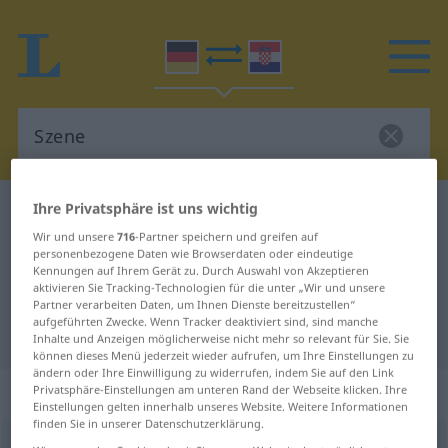
Ihre Privatsphäre ist uns wichtig
Deutsch-Kroatisch Wörterbuch
Szene
Wir und unsere
716
-Partner speichern und greifen auf
Deutsch-Kroatisch Übersetzung für
personenbezogene Daten wie Browserdaten oder eindeutige
"Szene"
Kennungen auf Ihrem Gerät zu. Durch Auswahl von Akzeptieren
aktivieren Sie Tracking-Technologien für die unter „Wir und unsere
Partner verarbeiten Daten, um Ihnen Dienste bereitzustellen“
aufgeführten Zwecke. Wenn Tracker deaktiviert sind, sind manche
"Szene" Kroatisch Übersetzung
Inhalte und Anzeigen möglicherweise nicht mehr so relevant für Sie. Sie
können dieses Menü jederzeit wieder aufrufen, um Ihre Einstellungen zu
ändern oder Ihre Einwilligung zu widerrufen, indem Sie auf den Link
„Szene“
: Femininum
Privatsphäre-Einstellungen am unteren Rand der Webseite klicken. Ihre
Einstellungen gelten innerhalb unseres Website. Weitere Informationen
finden Sie in unserer Datenschutzerklärung.
Szene
f
<
Szene
;
-n
>