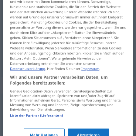
und wir besser mit Ihnen kommunizieren können. Notwendige,
funktionale und statistische Cookies, die für den Betrieb der Webseite
Übersicht aller Übersetzungen
und der statistischen Auswertung unserer Webseite erforderlich sind,
werden auf Grundlage unserer Vorauswahl immer auf Ihrem Endgerät
(Für mehr Details die Übersetzung anklicken/antippen)
gespeichert. Marketing-Cookies und Cookies, die der Bereitstellung
personalisierter Werbung dienen, werden nur gespeichert, wenn Sie uns
sredina
durch einen Klick auf den „Akzeptieren“-Button Ihr Einverständnis
geben. Klicken Sie ansonsten auf „Fortfahren ohne Akzeptieren“. Sie
können Ihre Einwilligung jederzeit für zukünftige Besuche unserer
Webseite widerrufen. Wenn Sie weitere Informationen zu den Cookies
und den Anpassungsmöglichkeiten möchten, klicken Sie einfach auf den
Button „Mehr Optionen“. Weitergehende Hinweise zu der
sredina
Ambiente
Datenverarbeitung entnehmen Sie ansonsten unserer
Datenschutzerklärung
. Hier finden Sie unser
Impressum
.
Wir und unsere Partner verarbeiten Daten, um
Folgendes bereitzustellen:
Synonyme für "Ambiente"
Genaue Geolocation-Daten verwenden. Geräteeigenschaften zur
Identifikation aktiv abfragen. Speichern von und/oder Zugriff auf
Informationen auf einem Gerät. Personalisierte Werbung und Inhalte,
Messung von Werbung und Inhalten, Zielgruppenforschung und
Umwelt
,
Milieu
,
Szene
,
(soziales) Umfeld
Entwicklung von Dienstleistungen.
Liste der Partner (Lieferanten)
Stimmung
,
Atmosphäre
,
Klima
Mehr Optionen
Akzeptieren
© OpenThesaurus.de