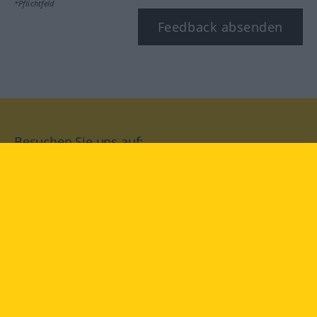
*Pflichtfeld
Feedback absenden
Besuchen Sie uns auf:
facebook
YouTube
Instagram
Langenscheidt
NUTZUNGSBEDINGUNGEN