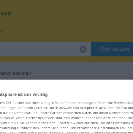
HMEN
Übersetzen
erschiedenheit
g für "Meinungsverschiedenheit"
atsphäre ist uns wichtig
sere
716
-Partner speichern und greifen auf personenbezogene Daten wie Browserdat
oatisch Übersetzung
Kennungen auf Ihrem Gerät zu. Durch Auswahl von Akzeptieren aktivieren Sie Trackin
n für die unter „Wir und unsere Partner verarbeiten Daten, um Ihnen Dienste bereitz
n Zwecke. Wenn Tracker deaktiviert sind, sind manche Inhalte und Anzeigen mögliche
“
: Femininum
evant für Sie. Sie können dieses Menü jederzeit wieder aufrufen, um Ihre Einstellung
inwilligung zu widerrufen, indem Sie auf den Link Privatsphäre-Einstellungen am unt
cken. Ihre Einstellungen gelten innerhalb unseres Website. Weitere Informationen fin