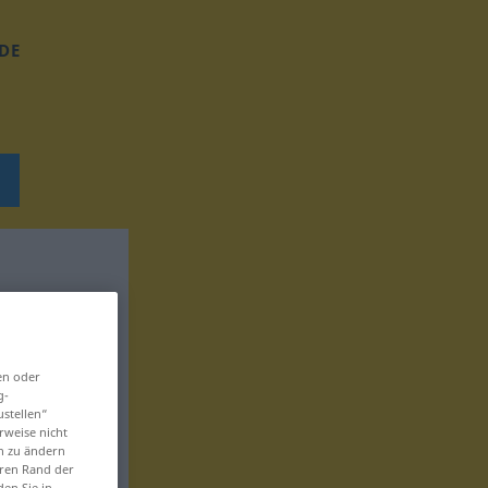
DE
en oder
g-
ustellen“
rweise nicht
en zu ändern
eren Rand der
den Sie in