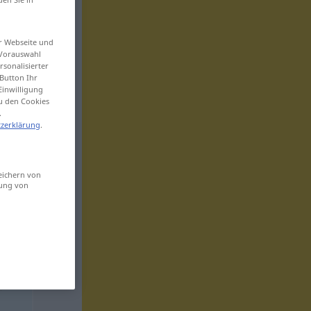
er Webseite und
 Vorauswahl
sonalisierter
Button Ihr
Einwilligung
zu den Cookies
.
zerklärung
.
eichern von
sung von