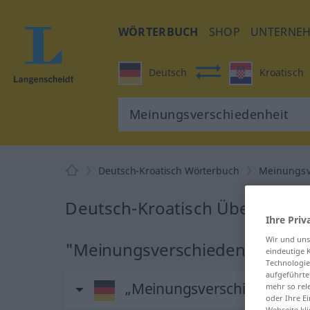
WÖRTERBUCH
SHOP
UNTERNE
Deutsch
Kroatisch
Deutsch-Kroatisch Wörterbuch
Meinungsv
Deutsch-Kroatisch Übersetzun
Ihre Priv
Wir und un
"Meinungsverschiedenheit" Kr
eindeutige 
Technologie
aufgeführte
„Meinungsverschiedenheit
mehr so rel
oder Ihre E
Webseite kli