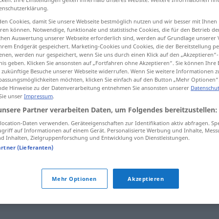
enschutzerklärung.
schiedenheit
;
-en
>
en Cookies, damit Sie unsere Webseite bestmöglich nutzen und wir besser mit Ihnen
en können. Notwendige, funktionale und statistische Cookies, die für den Betrieb d
ischen Auswertung unserer Webseite erforderlich sind, werden auf Grundlage unserer
tippen)
hrem Endgerät gespeichert. Marketing-Cookies und Cookies, die der Bereitstellung per
nen, werden nur gespeichert, wenn Sie uns durch einen Klick auf den „Akzeptieren“-
nis geben. Klicken Sie ansonsten auf „Fortfahren ohne Akzeptieren“. Sie können Ihre 
ür zukünftige Besuche unserer Webseite widerrufen. Wenn Sie weitere Informationen 
assungsmöglichkeiten möchten, klicken Sie einfach auf den Button „Mehr Optionen“
de Hinweise zu der Datenverarbeitung entnehmen Sie ansonsten unserer
Datenschut
 Sie unser
Impressum
.
Meinungsverschiedenheit
unsere Partner verarbeiten Daten, um Folgendes bereitzustellen:
ocation-Daten verwenden. Geräteeigenschaften zur Identifikation aktiv abfragen. Sp
griff auf Informationen auf einem Gerät. Personalisierte Werbung und Inhalte, Mes
 Inhalten, Zielgruppenforschung und Entwicklung von Dienstleistungen.
rschiedenheit"
artner (Lieferanten)
charfer) Wortwechsel
,
Wortgefecht
,
(heftiger) Streit
,
Mehr Optionen
Akzeptieren