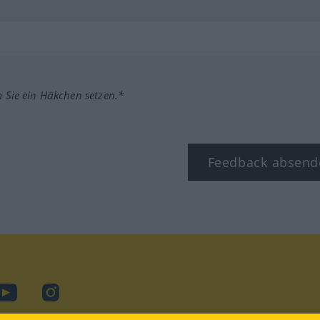
m Sie ein Häkchen setzen.*
Feedback absend
ook
YouTube
Instagram